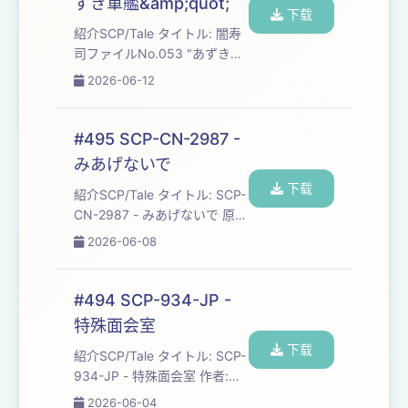
ずき軍艦&amp;quot;
ライセンス: CC BY-SA 3....
下载
紹介SCP/Tale タイトル: 闇寿
司ファイルNo.053 "あずき軍
艦" 原語版タイトル: 闇壽司檔
2026-06-12
案No.053「紅豆軍艦」 訳者:
BenjaminChong 原語版作者:
minmasterqw ソース:
#495 SCP-CN-2987 -
http://scp-
みあげないで
jp.wikidot.com/yamizushi-
下载
file-053 原語版ソース:
紹介SCP/Tale タイトル: SCP-
http://scp-zh-
CN-2987 - みあげないで 原語
tr.wikidot.com/yami...
版タイトル: SCP-CN-2987 -
2026-06-08
不要抬头看 訳者: snoj 原語版
作者: Sharethesilence ソース:
http://scp-
#494 SCP-934-JP -
jp.wikidot.com/scp-cn-2987
特殊面会室
原語版ソース: http://scp-
下载
wiki-cn.wikidot.com/scp-cn-
紹介SCP/Tale タイトル: SCP-
2987 ...
934-JP - 特殊面会室 作者:
Utsuki_K ソース: http://scp-
2026-06-04