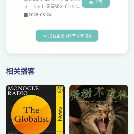
https://ja.wikipedia.org/wiki/SCP%E8%B2%A1%E5%9B
下载
ォーマット 原語版タイトル:
©️SCP財...
KoI Format 訳者:
2026-05-24
fumeinadebaisu 原語版作者:
SpectralDragon ソース:
http://scp-
加载更多 (还有 495 期)
jp.wikidot.com/koi-format 原
語版ソース: http://scp-
wiki.wikidot.com/koi-format
ライセンス: CC BY-SA ...
相关播客