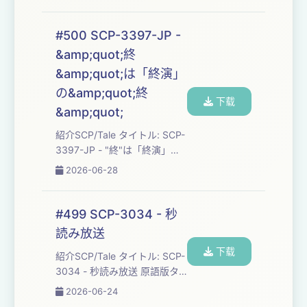
อีกโลก 訳者: (user deleted) 原
語版作者: DrSSS ソース:
http://scp-
#500 SCP-3397-JP -
jp.wikidot.com/drsss-s-
&amp;quot;終
proposal 原語版ソース:
&amp;quot;は「終演」
http://scp-
th.wikidot.com/drsss-s-pro...
の&amp;quot;終
下载
&amp;quot;
紹介SCP/Tale タイトル: SCP-
3397-JP - "終"は「終演」
の"終" 作者: Sansyo-do-
2026-06-28
Zansyo ソース: http://scp-
jp.wikidot.com/scp-3397-jp
ライセンス: CC BY-SA 3.0 作
#499 SCP-3034 - 秒
成年: 2024 SCP財団とは:
読み放送
https://ja.wikipedia.org/wiki/SCP%E8%B2%A1%E5%9...
下载
紹介SCP/Tale タイトル: SCP-
3034 - 秒読み放送 原語版タ
イトル: SCP-3034 - The
2026-06-24
Counting Station 訳者: C-