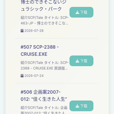
博士のできそこないジ
原語版ソース:
ュラシック・パーク
http://scpko.wikidot.com/scp-
下载
123-ko ライセンス: C...
紹介SCP/Tale タイトル: SCP-
463-JP - 博士のできそこない
ジュラシック・パーク 作者:
2026-07-28
tokage-otoko ソース:
http://scp-
jp.wikidot.com/scp-463-jp
#507 SCP-2388 -
ライセンス: CC BY-SA 3.0 作
CRUISE.EXE
成年: 2016 SCP財団とは:
下载
https://ja.wikipedia.org/wiki/SCP%E8%B2%A1%E5%...
紹介SCP/Tale タイトル: SCP-
2388 - CRUISE.EXE 原語版タ
イトル: SCP-2388 -
2026-07-24
CRUISE.EXE 訳者: C-Dives 原
語版作者: CapnThatguy ソー
ス: http://scp-
#506 企画案2007-
jp.wikidot.com/scp-2388 原
012: “佳く生きた人生”
語版ソース: http://scp-
下载
wiki.wikidot.com/scp-2388
紹介SCP/Tale タイトル: 企画
ライセンス: ...
案2007-012: “佳く生きた人