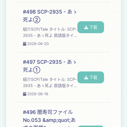
Dives 原語版作者: The Great
Hippo ソース: http://scp-
#498 SCP-2935 - あゝ
jp.wikidot.com/scp-3034 原
死よ②
語版ソース: http://scp-
下载
wiki.wikidot.com/scp-3034...
紹介SCP/Tale タイトル: SCP-
2935 - あゝ死よ 原語版タイ
トル: SCP-2935 - O, Death
2026-06-20
訳者: C-Dives 原語版作者:
djkaktus ソース: http://scp-
jp.wikidot.com/scp-2935 原
#497 SCP-2935 - あゝ
語版ソース: http://scp-
死よ①
wiki.wikidot.com/scp-2935
下载
ライセンス: CC BY-SA 3....
紹介SCP/Tale タイトル: SCP-
2935 - あゝ死よ 原語版タイ
トル: SCP-2935 - O, Death
2026-06-16
訳者: C-Dives 原語版作者:
djkaktus ソース: http://scp-
jp.wikidot.com/scp-2935 原
#496 闇寿司ファイル
語版ソース: http://scp-
No.053 &amp;quot;あ
wiki.wikidot.com/scp-2935