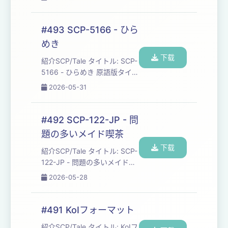
jp.wikidot.com/scp-934-jp
ライセンス: CC BY-SA 3.0 作
成年: 2018 SCP財団とは:
#493 SCP-5166 - ひら
https://ja.wikipedia.org/wiki/SCP%E8%B2%A1%E5%9B
めき
©️SCP財団 htt...
下载
紹介SCP/Tale タイトル: SCP-
5166 - ひらめき 原語版タイト
ル: SCP-5166 - Inspiration 訳
2026-05-31
者: Extra3002 原語版作者:
Tanhony ソース: http://scp-
jp.wikidot.com/scp-5166 原
#492 SCP-122-JP - 問
語版ソース: http://scp-
題の多いメイド喫茶
wiki.wikidot.com/scp-5166
下载
ライセンス: CC BY-S...
紹介SCP/Tale タイトル: SCP-
122-JP - 問題の多いメイド喫
茶 作者: mary0228 ソース:
2026-05-28
http://scp-
jp.wikidot.com/scp-122-jp ラ
イセンス: CC BY-SA 3.0 作成
#491 KoIフォーマット
年: 2013 SCP財団とは:
紹介SCP/Tale タイトル: KoIフ