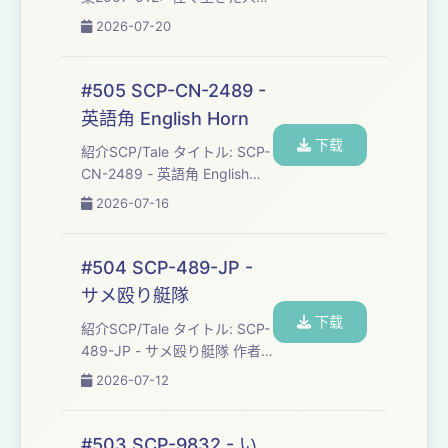
生” 原語版タイトル: Project
2026-07-20
Proposal 2007-012: "A Life
Well Lived" 訳者: C-Dives 原
語版作者: LORDXVNV ソース:
#505 SCP-CN-2489 -
http://scp-
英語角 English Horn
jp.wikidot.com/project-
下载
proposal-2007-012 原語版ソ
紹介SCP/Tale タイトル: SCP-
ース: http:...
CN-2489 - 英語角 English
Horn 原語版タイトル: SCP-
2026-07-16
CN-2489 - 英语角 訳者: C-
Dives 原語版作者: cqhsama
ソース: http://scp-
#504 SCP-489-JP -
jp.wikidot.com/scp-cn-2489
サメ殴り艇隊
原語版ソース: http://scp-
下载
wiki-cn.wikidot.com/scp-cn-
紹介SCP/Tale タイトル: SCP-
248...
489-JP - サメ殴り艇隊 作者:
megabomb ソース:
2026-07-12
http://scp-
jp.wikidot.com/scp-489-jp
ライセンス: CC BY-SA 3.0 作
#503 SCP-9832 - い