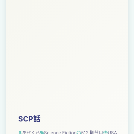
SCP話
あぜくら
Science Fiction
512 期节目
USA