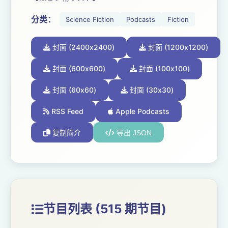
https://www.amazon.jp/hz/wishlist/ls/2W8IYQJN5KLJD
分类：
Science Fiction
Podcasts
Fiction
ref_=wl_share
封面 (2400x2400)
封面 (1200x1200)
【音声広告 ロボットスタート株式会社「Audiostart」
https://audiostart.jp/
封面 (600x600)
封面 (100x100)
封面 (60x60)
封面 (30x30)
RSS Feed
Apple Podcasts
复制简介
导出 JSON
节目列表 (515 期节目)