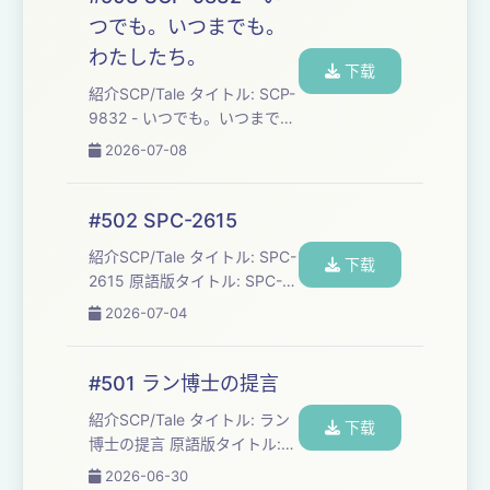
成年: 2014 SCP財団とは:
つでも。いつまでも。
https://ja.wikipedia.org/wiki/SCP%E8%B2%A1%E5%9B
わたしたち。
©️SCP財団 ht...
下载
紹介SCP/Tale タイトル: SCP-
9832 - いつでも。いつまで
も。わたしたち。 原語版タイ
2026-07-08
トル: SCP-9832 - Always.
Forever. Us. 訳者: MAKOdot-
原語版作者: Mister_Toasty ソ
#502 SPC-2615
ース: http://scp-
紹介SCP/Tale タイトル: SPC-
jp.wikidot.com/scp-9832 原
下载
2615 原語版タイトル: SPC-
語版ソース: http://scp-
2615 訳者: O-92_Mallet 原語
wiki.wikidot.c...
2026-07-04
版作者: MrWrong ソース:
http://scp-
jp.wikidot.com/spc-2615 原
#501 ラン博士の提言
語版ソース: http://scp-
紹介SCP/Tale タイトル: ラン
wiki.wikidot.com/spc-2615
下载
博士の提言 原語版タイトル:
ライセンス: CC BY-SA 3.0 作
ข้อเสนอของ ดร.รัน - ผู้มาจาก
成年: 2018 原...
2026-06-30