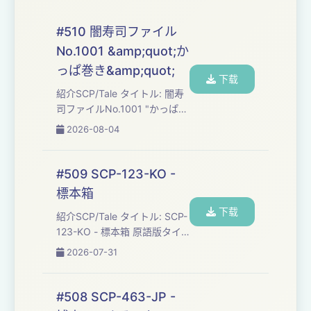
#510 闇寿司ファイル
No.1001 &amp;quot;か
っぱ巻き&amp;quot;
下载
紹介SCP/Tale タイトル: 闇寿
司ファイルNo.1001 "かっぱ巻
き" 作者: kyougoku08 ソー
2026-08-04
ス: http://scp-
jp.wikidot.com/yamizushi-
file-no1001 ライセンス: CC
#509 SCP-123-KO -
BY-SA 3.0 作成年: 2022 SCP
標本箱
財団とは:
下载
https://ja.wikipedia.org/wiki/SCP%E8%B2%A1%E5%9...
紹介SCP/Tale タイトル: SCP-
123-KO - 標本箱 原語版タイ
トル: SCP-123-KO - 표본 상자
2026-07-31
訳者: semiShigUre 原語版作
者: True Centiped ソース:
http://scp-
#508 SCP-463-JP -
jp.wikidot.com/scp-123-ko