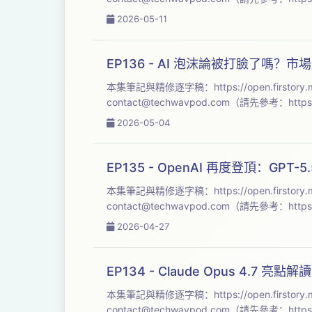
2026-05-11
EP136 - AI 泡沫論被打臉了嗎？
contact@techwavpod.com
2026-05-04
EP135 - OpenAI 再度登頂：GPT
contact@techwavpod.com
2026-04-27
EP134 - Claude Opus 4.
contact@techwavpod.com