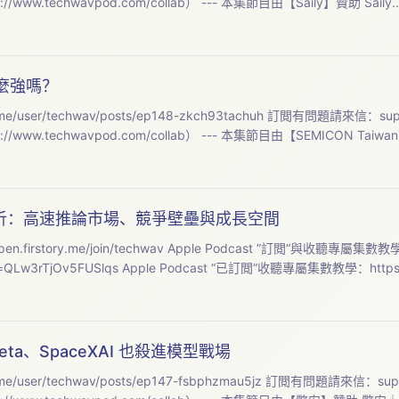
（請先參考：https://www.techwavpod.com/collab） --- 本集節目由【Saily】贊助 S
的這麼強嗎？
本集筆記與精修逐字稿：https://open.firstory.me/user/techwav/posts/ep148-zkch93tachuh 訂閲有問題請來信：
sup
（請先參考：https://www.techwavpod.com/collab） --- 本集節目由【SEMICON Ta
 深度分析：高速推論市場、競爭壁壘與成長空間
chwav Apple Podcast ”訂閲“與收聽專屬集數教學：
https://youtube.com/shorts/UInyH51Pcs0?si=QLw3rTjOv5FUSlqs Apple Podcast “已訂
強？Meta、SpaceXAI 也殺進模型戰場
本集筆記與精修逐字稿：https://open.firstory.me/user/techwav/posts/ep147-fsbphzmau5jz 訂閲有問題請來信：
sup