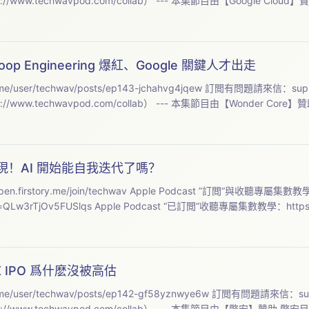
（請先參考：https://www.techwavpod.com/collab） --- 本集節目由【Google Clo
op Engineering 爆紅、Google 關鍵人才出走
本集筆記與精修逐字稿：https://open.firstory.me/user/techwav/posts/ep143-jchahvg4jqew 訂閲有問題請來信：
sup
（請先參考：https://www.techwavpod.com/collab） --- 本集節目由【Wonder Co
經出現！AI 開始能自我迭代了嗎？
chwav Apple Podcast ”訂閲“與收聽專屬集數教學：
https://youtube.com/shorts/UInyH51Pcs0?si=QLw3rTjOv5FUSlqs Apple Podcast “已訂
eX IPO 爲什麽沒被高估
me/user/techwav/posts/ep142-gf58yznwye6w 訂閲有問題請來信：
su
//www.techwavpod.com/collab） --- 本集節目由【幣安】贊助 幣