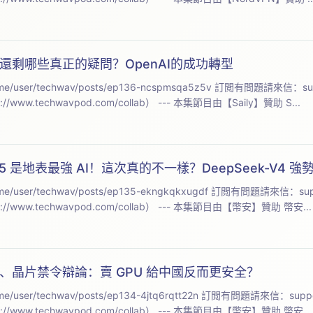
市場還剩哪些真正的疑問？OpenAI的成功轉型
本集筆記與精修逐字稿：https://open.firstory.me/user/techwav/posts/ep136-ncspmsqa5z5v 訂閲有問題請來信：
su
（請先參考：https://www.techwavpod.com/collab） --- 本集節目由【Saily】贊助 S...
-5.5 是地表最強 AI！這次真的不一樣？DeepSeek-V4 強
本集筆記與精修逐字稿：https://open.firstory.me/user/techwav/posts/ep135-ekngkqkxugdf 訂閲有問題請來信：
su
（請先參考：https://www.techwavpod.com/collab） --- 本集節目由【幣安】贊助 幣安...
7 亮點解讀、晶片禁令辯論：賣 GPU 給中國反而更安全？
本集筆記與精修逐字稿：https://open.firstory.me/user/techwav/posts/ep134-4jtq6rqtt22n 訂閲有問題請來信：
supp
（請先參考：https://www.techwavpod.com/collab） --- 本集節目由【幣安】贊助 幣安...