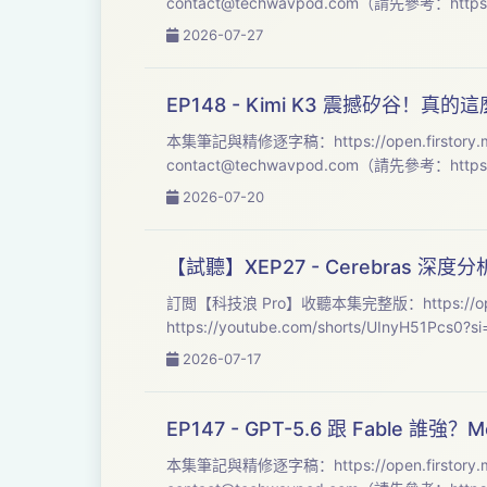
contact@techwavpod.com
2026-07-27
EP148 - Kimi K3 震撼矽谷！真
contact@techwavpod.com
2026-07-20
【試聽】XEP27 - Cerebras
訂閲【科技浪 Pro】收聽本集完整版：https://open.firstory.me/join/te
2026-07-17
EP147 - GPT-5.6 跟 Fable 誰