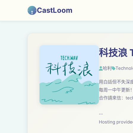
CastLoom
科技浪 T
哈利
Technol
用白話但不失深度
每周一中午更新
合作請來信：
tec
--
Hosting provid