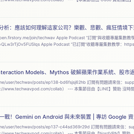
 上市前夕分析：應該如何理解這家公司？樂觀、悲觀、瘋狂情境
chwav Apple Podcast ”訂閲“與收聽專屬集數教學：
https://youtube.com/shorts/UInyH51Pcs0?si=QLw3rTjOv5FUSlqs Apple Podcast “已訂
nteraction Models、Mythos 破解蘋果作業系統、股市
e/user/techwav/posts/ep138-bd6fsjsj62hb 訂閲有問題請來信：
supp
（請先參考：https://www.tech
一戰！Gemini on Android 與未來裝置 | 專訪 Google 資
本集筆記與精修逐字稿：https://open.firstory.me/user/techwav/posts/ep137-c44sd369r29d 訂閲有問題請來信：
su
（請先參考：https://www.techwavpod.com/collab） --- 本集節目由【NordVPN】贊助 .