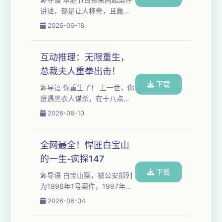
本期节目，你将听到：‌一个普
讲述，都是让人称奇，且轰动
通人是如何从一条“小黄片”的链
一时的共和国大案！ 一位是盗
2026-06-18
接，一步步滑向深渊的全过程
墓的祖师爷，自学风水天象，
实录。 请将本期节目传递给你
擅长分金定穴。 一个是偷兵马
身边的每一个可能被“世界杯狂
俑的笨贼，只会偷鸡摸狗，凭
互动推理：无限重生，
热”冲昏头脑的朋...
一把螺丝刀偷走了国宝兵马
总裁夫人重拳出击！
俑。 ❤️想加听友群的朋友请添
下载
加微信：fengquleyuan888 🤝
🎤导语 你重生了！ 上一世，你
如有商务合作也可联系该号，
遭遇黑衣人谋杀，在十八点零
备注品牌及来意哦~ 📷本期案
五分，倒在了血泊之中。 这一
2026-06-10
件相关图片 📢更多精彩内容推
世，你重生归来，势必要查明
荐 全网最全！悍匪白宝山的一
真相！重拳出击！ 但此刻，已
生河南奇案：...
是十五点零五分，你只剩三个
全网最全！悍匪白宝山
小时的时间。 身为沈氏集团的
的一生-疯探147
总裁夫人，你决定凭借自己的
下载
智慧推理，破解这场无限流谋
🎤导语 白宝山案，被公安部列
杀案！ 【PS：我们也是第一次
为1996年1号案件，1997年中
玩这种升级版的“海龟汤”，大家
国十大案件之首，被国际刑警
2026-06-04
不要笑话我们笨哈~❤️】 😃想
组织列为1997年世界第三要
加听友群的朋友请添加微信：
案。 90年代末，他在北京、河