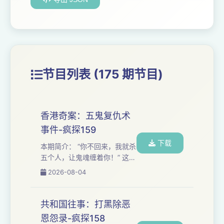
节目列表 (175 期节目)
香港奇案：五鬼复仇术
事件-疯探159
下载
本期简介： “你不回来，我就杀
五个人，让鬼魂缠着你！” 这不
是恐怖片台词，而是2002年香
2026-08-04
港一名丈夫对妻子的真实威
胁。 两个穿红衣的女童，一间
封死的村屋，一套来自泰国的
共和国往事：打黑除恶
邪术…… 当执念变成疯魔，谁
恩怨录-疯探158
才是真正的猎物？ 想加听友群