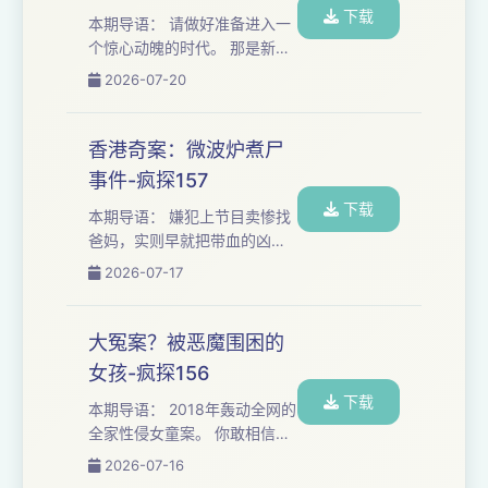
下载
的朋友请添加微信：
本期导语： 请做好准备进入一
fengquleyuan888 如有商务合
个惊心动魄的时代。 那是新旧
作也可联系该号，备注品牌及
秩序剧烈碰撞的蛮荒年代，从
2026-07-20
来意哦~ 🦀🦀感谢！
80年代末，延伸到千禧年后的
AZ20221117、Lances Bard、
三次全国性严打，从基层干警
银河系漫游...
到普通群众，都被卷入这场治
香港奇案：微波炉煮尸
乱的拉锯战。 无数当年没人敢
事件-疯探157
往外说的隐秘细节，和差一点
下载
就彻底扭转整个治安走向的关
本期导语： 嫌犯上节目卖惨找
键抉择，节目中会慢慢拆解。
爸妈，实则早就把带血的凶
想加听友群的朋友请添加微
器、600个装尸块的饭盒藏在
2026-07-17
信：fengquleyuan888 如有商
了卧室。 最吊诡的反转才刚刚
务合作也可联系该号，备注品
开始：庭审上他当场翻供，拿
牌及来意哦~ 感谢！Kel...
家族精神病史装疯卖傻，试图
大冤案？被恶魔围困的
靠“精神病杀人不犯法”的规则全
女孩-疯探156
身而退。 同伙却反咬自己全程
下载
被胁迫，最终靠着一份智商测
本期导语： 2018年轰动全网的
试报告，只获得了极轻的量
全家性侵女童案。 你敢相信，
刑。 想加听友群的朋友请添加
6岁女孩的家里全是披着人皮的
2026-07-16
微信：fengquleyuan888 如有
恶魔吗？ 父亲为报复出轨的妻