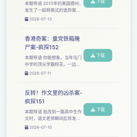
下载
看动画，坚信靠着凯尔特古巫
本期导语 2010年的美国德州，
术，总有一天能让她们复活。
发生了一起柯南式的诡异案
隔着大洋的美国佛罗里达，更
件。 一家酒店的348号房，门
2026-07-13
疯的医生已经把逝去的“真爱”遗
窗从内部紧锁，房间内没有打
骸改造成了伴七年的贴身人
斗痕迹，死者钱包里1000美元
偶，用蜡封填、铁丝加固，夜
分文未动，尸体表面没有明显
香港奇案：童党铁箱腌
夜同眠，对外声称要靠...
伤痕，唯独大腿内侧藏着骇人
尸案-疯探152
的致命内伤。 警方排查了维修
下载
工、所有入住房客，甚至怀疑
本期导语 你能想象，当年屯门
是妻子骗保，所有线索全被封
中学的顶尖学霸校花，一边瞒
死。 直到前警官出身的私家侦
着家人老师偷偷怀孕生女、考
2026-07-11
探，抓住一个最容易被忽略的
上大学，一边悄悄和不同的男
细节！ 想加听友群的朋友请添
生谈恋爱吗？ 这桩令人脊背发
加微信：fengquleyuan8...
凉的童党血案背后，藏着一个
反转！作文里的凶杀案-
少女被毁掉的半生，和一个最
疯探151
终染上毒瘾无辜孩子的悲剧。
下载
想加听友群的朋友请添加微
本期导语 批改到一篇高中生作
信：fengquleyuan888 如有商
文时，语文老师瞬间后背发
务合作也可联系该号，备注品
凉！ 里面居然以第一人称，把
2026-07-10
牌及来意哦~ 本期案件相关图
悬而未决的少女遇袭、独居老