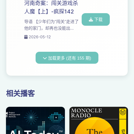
计大宋提刑官：...
少年通向地狱的入口。 2001年
河南奇案：闯关游戏杀
到2003年，网吧、录像厅、游
人魔【上】-疯探142
戏厅成为了捕猎场。 究竟是凶
下载
手的邪恶，还是一个集体沉
导语 【少年们为“闯关”走进了
默，层层推诿的失职系统，共
他的家门，却再也没能出
同将这二十余个家庭的幸福，
来......】 2001年到2003年，
2026-05-12
连同少年们尚未绽放的生命，
河南驻马店平舆县，27岁老实
一同浇筑进了那片荒院的地
农民的独居小院，竟成了至少
下？ “来我家的十七个男孩，还
17名青少年通向地狱的终站。 ‌
加载更多 (还有 155 期)
没有一个...
更令人齿冷的，不仅是凶手的
残忍，还有那令人窒息的寻找
困局，焦急的家长们四处奔
走，却处处碰壁...... 从连环杀
人犯的视角，来还原惊悚现
相关播客
场‌。 【扫码收听下一期】 本期
案件相关图片 想加听友群的朋
友请添加微...