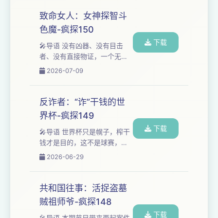
片 更多精彩内容推荐 反转！作
人惨死案的隐秘细节写得丝毫
文里的凶杀案致命女人：...
不差。 警方顺着作文找上门，
致命女人：女神探智斗
作者是个全程目击案发，吓得
色魔-疯探150
不敢说话的16岁少年。 他写着
下载
自己看见陌生人行凶，还把奶
🎤导语 没有凶器、没有目击
奶被害的经过记得清清楚楚。
者、没有直接物证，一个无业
想加听友群的朋友请添加微
游民在命案现场随口一句“这人
2026-07-09
信：fengquleyuan888 如有商
估计死了”，却成了警方锁定他
务合作也可联系该号，备注品
的唯一线索。 湖北警方请来犯
牌及来意哦~ 本期案件相...
罪心理女警，用17卷自创测试
反诈者：“诈”干钱的世
题，和嫌疑人死磕整整48小
界杯-疯探149
时。 两道看似普通的心理测试
下载
题，就这样撕开了他伪装十几
🎤导语 世界杯只是幌子，榨干
年的面具。 来听这桩靠“读心
钱才是目的，这不是球赛，这
术”破获的跨世纪血案，看女神
是一场针对你钱包的精密围
2026-06-29
探如何用智慧，把天不怕地不
猎。当全世界目光聚焦绿茵
怕的色魔逼到认罪。 ❤️想加听
场，另一场更疯狂、更隐蔽的
友群的朋友请添加微信：
「比赛」早已开场。 赌球的流
共和国往事：活捉盗墓
fengqu...
水，超过万亿。你以为你在凭
贼祖师爷-疯探148
「懂球」赢钱，实际上，你每
下载
一步都走在庄家画好的线上。
🎤导语 本期节目带来两起案件