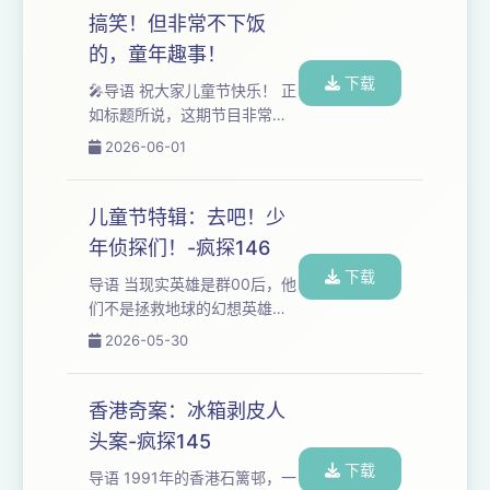
fengquleyuan8...
北、新疆先后作案15起，共杀
搞笑！但非常不下饭
害包括狱友、军人、警察、作
的，童年趣事！
案同伙和无辜群众在内的17
下载
人，抢劫现金140余万元人民
🎤导语 祝大家儿童节快乐！ 正
币。 这期节目，一起回顾白宝
如标题所说，这期节目非常不
山可恨、可悲、又可惜的一
适合下饭，可能特别搞笑，但
2026-06-01
生...... 📺视频节目请点击：疯
是！ 请不要选择在吃饭时收
趣阿泽 📷本期案件相关图片 ❤️
听！算我们求你了~（Ps：你
想加听友群...
看我这句话字体都加黑了，就
儿童节特辑：去吧！少
知道这事不简单了吧） 这期节
年侦探们！-疯探146
目主要聊了聊阿泽和小样儿童
下载
年的经历，如果你喜欢的话，
导语 当现实英雄是群00后，他
请在评论区告诉我们，这样我
们不是拯救地球的幻想英雄，
们就可以准备下一期了，隔空
却在每刻当下，用清澈的双
2026-05-30
比心(⑉• •⑉)‥♡ 📺视频节目请
眼、灵光的头脑和一腔热血，
点击：疯趣阿泽 ♾️时间轴
悄然守护着他们所见的世界。
00:00:25 小样儿限时...
这不是虚构的冒险，不是电
香港奇案：冰箱剥皮人
影，不是游戏，这就是发生在
头案-疯探145
我们身边，由一群少年亲手书
下载
写的“英雄日记”！ 视频节目请
导语 1991年的香港石篱邨，一