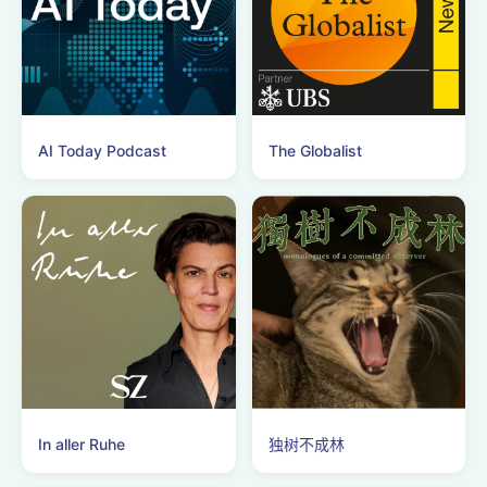
AI Today Podcast
The Globalist
In aller Ruhe
独树不成林