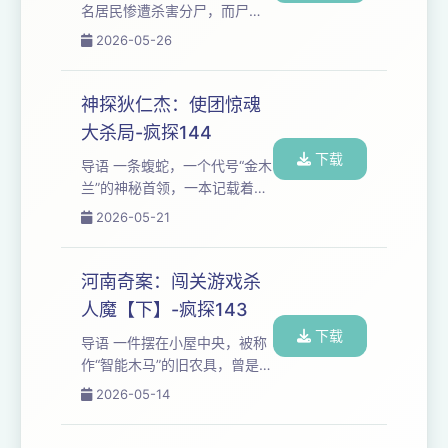
点击：疯趣阿泽 本期节目相关
名居民惨遭杀害分尸，而尸体
图片 更多精彩内容推荐 香港奇
除了头颅藏于冰箱之外，其他
2026-05-26
案：冰箱剥皮人头案神探狄仁
残肢不见踪影。 但由于当时头
杰：使团惊魂大杀局致命女
颅脸皮和头发均被削去，警方
人：硫酸毁尸杀夫狂太平洋大
一时之间无法辨认出死者身
神探狄仁杰：使团惊魂
逃杀：鲁荣渔2...
份，甚至性别...... 视频节目请
大杀局-疯探144
点击：疯趣阿泽 本期案件相关
下载
图片 更多精彩内容推荐 河南奇
导语 一条蝮蛇，一个代号“金木
案：闯关游戏杀人魔【下】河
兰”的神秘首领，一本记载着满
南奇案：闯关游戏杀人魔
朝文武逆反之罪的“名单”，正织
2026-05-21
【上】致命女人：硫酸毁尸杀
成一张覆盖整个幽州的巨网。‌
夫狂太平洋大逃杀：鲁荣渔
他们的目的不仅是谋反，更是
2682号惨案全纪录香港秘闻番
要将大周与突厥同时拖入战
河南奇案：闯关游戏杀
外篇...
火，坐收渔利。 狄仁杰步入
人魔【下】-疯探143
的，并非案发现场，而是一个
下载
运转了十年的巨大杀局。 这潭
导语 一件摆在小屋中央，被称
浑水，深不见底...... 视频节目
作“智能木马”的旧农具，曾是一
请点击：【疯趣阿泽】 本期节
把普通的扎面条机架子。 然
2026-05-14
目相关图片 更多精彩内容推荐
而，在河南平舆县那个独居农
大宋提刑官：迷局、情书与毒
民的院子里，它成了二十多名