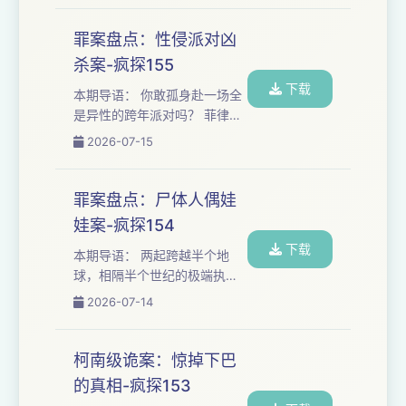
商务合作也可联系该号，备注
子，带头性侵亲生女儿还拉全
品牌及来意哦~ 本期案件...
村人下水，母亲甚至公然制定
罪案盘点：性侵派对凶
“50元一次”的收费规则。 恶魔
杀案-疯探155
集体翻供时，甚至有被告辩解
下载
“我只是摸了摸，没有强奸”。
本期导语： 你敢孤身赴一场全
生母出狱后伪造B超单、联合媒
是异性的跨年派对吗？ 菲律宾
体炒作喊冤，全网质疑这是“干
23岁高颜值空姐赴约后，被发
2026-07-15
爸干妈教唆的最大冤案”。 想加
现浑身青紫死在酒店浴缸里，
听友群的朋友请添加微信：
体内留下11名富家子弟的精
fengquleyua...
液，却因为没有任何证据能证
罪案盘点：尸体人偶娃
明对方“违背她的意愿”，所有人
娃案-疯探154
最终全部无罪释放，受害人家
下载
属上访求助也彻底石沉大海。
本期导语： 两起跨越半个地
更恐怖的是，这场荒诞的性侵
球，相隔半个世纪的极端执念
迷局，早就悄悄蔓延到了海外
奇案，没有一句台词，却比最
2026-07-14
华人圈：数百名高学历精英偷
恐怖的恐怖片更让人背脊发
偷组建加密黑群，把受害女性
凉。 把26具年轻女孩的遗体带
叫做“车”、迷药称为“油”，专挑
回家，化妆、穿裙、填充成精
柯南级诡案：惊掉下巴
刚到德国的中国女...
致人偶，还在她们胸腔里藏进
的真相-疯探153
音乐盒，给这些“女儿”过生日、