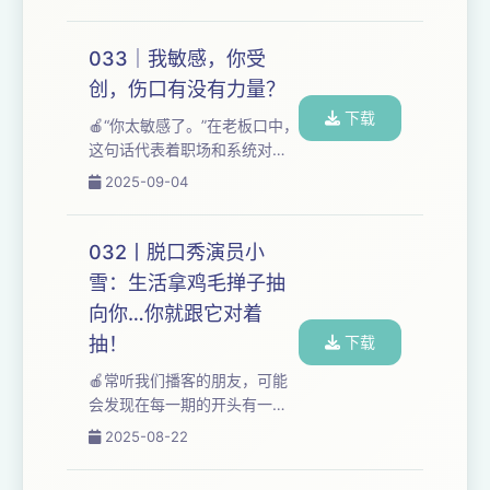
期我们将分享在「海浪电影
纪末被打破了。那一年，十
周」参加的一场活动《新浪潮
六...
论坛：破圈、共鸣、新生：暑
033｜我敏感，你受
期档电影市场启示录》，听中
创，伤口有没有力量？
影、华谊、大麦这些公司总们
下载
复盘2025年暑期档电影市场表
🍎“你太敏感了。”在老板口中，
现，具体内容有：《南京照相
这句话代表着职场和系统对个
馆》拯救了今年暑期档，申奥
人的要求。你敏感那是你的问
2025-09-04
做对了啥？宣发“十年磨一剑”的
题，脆弱可耻，你必须脱敏，
电影，怎么不灵了？电影圈开
你需要摒弃一切情感，专注地
始“降本增效”，对普通电影人来
投入工作。 “你太敏感了。”在
032丨脱口秀演员小
说意味着什么？ 我们还聊...
人际关系上，这句话代表着你
雪：生活拿鸡毛掸子抽
太敏感、脆弱，过度强调自己
向你…你就跟它对着
的感受，想得太多，难以容忍
与自己相左的观点。 但近些年
抽！
下载
来，我们能感觉到年轻人们在
🍎常听我们播客的朋友，可能
发出另一种声音。“你太敏感
会发现在每一期的开头有一个
了。”“不，是你太粗糙了。”越
声音水印，“Tits Up”。Tits Up
2025-08-22
来越多的人开始不再沉默，主
是我非常喜欢的美剧《了不起
动描述自己的被冒犯时刻...
的麦瑟尔夫人》中女主角米琪