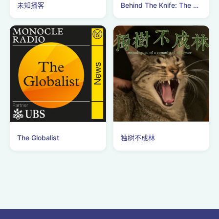
未知播客
Behind The Knife: The Surgery Podcast
The Globalist
独树不成林