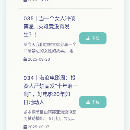
C聊起，讨论了这场猎巫中的角
以“女性友谊”为核心的影视作
色狂欢，野心的性别双标，“野
品，呈现了从标签化“塑料情”向
心资格论”，以及当网友在维护
更复杂深刻的“爱女”叙事的转
035｜当一个女人冲破
娱乐圈等级秩序...
变。 本期节目试图聚焦近十年
禁忌...灾难竟没有发
描绘“姐妹情谊”的影视作品，包
生？！
括《小时代》、《七月与安
下载
生》、《二十不惑》、《我在
🥁今天我们想跟大家分享一个
她乡挺好的》、《梦华录》、
冲破禁忌的女性的故事。 她叫
《我的天才女友》、《重启人
何桂英，60年代生于云南西双
2025-09-26
生》、《绝望写手》，分析创
版纳热带雨林深处，属于一个
作者们如何逐渐转向“爱女叙
叫基诺族的少数民族。在基诺
事”，如何探索...
族的神话中，大鼓由创世女神
034｜海浪电影周：投
“阿嫫尧白”赐予，是拯救祖先的
资人严禁宣发“十年磨一
圣物。几千年来，大鼓舞是祭
剑” ，好电影20年如一
祀女神的庄严仪式。但何桂英
却从出生时就听说，大鼓只能
日地动人
下载
由男性敲响。女性一旦触碰，
🍎本期节目由阿那亚海浪电影
就会发生不好的事。她们因此
周赞助播出！ 9月初，异见房
都对打鼓感到恐惧。 基诺族女
间去阿那亚海浪电影周啦！本
2025-09-17
性不能打鼓的禁忌，在二十世