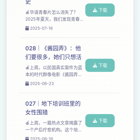
史
了保全自我，要赢。赢只能作
下载
为结果，而非意义，一旦输
🍎华语青春片怎么消失了？
了，是自我价值和意志的彻底
2025年夏天，我们发现青春片
崩坏，一旦输了，就是毁灭。
几乎没有市场了。越来越少的
2025-07-16
《你行！你上》更是展现了姜
电影创作者想做青春片，越来
文式的赢学叙事。电影结尾留
越少的观众想看青春片。 对于
下一句意味深长的台词：“最成
90后来说，我们的青春片是从
028｜《酱园弄》：他
功的钢琴家都是五十岁以后才
2011年爆火的《那些年，我们
们要很多，她们只想活
豋台...
一起追的女孩》开始的。2013
下载
年，《致青春》上映，以6000
🍎上周，以民国真实案件为蓝
万成本博得超7亿票房，也引爆
本的时代群像电影《酱园弄》
国产青春片的投拍热潮。2013
上映了。故事的原型是1945年
2025-06-23
年到2015年，《小时代》上
3月发生在上海的“詹周氏杀夫
映，“奢华都市青春片”再度引起
案”。电影片头说这是末世众生
华语青春类型片的狂欢。 但票
相，导演关注的是历史关口下
027｜地下培训班里的
房节...
个体的命运抉择。 大时代的乱
女性围猎
世，男人想要的各有不同，为
下载
了权力，为了尊严，为了钱，
🍎上周，一篇热点文章揭露了
为了性。他们都是赌桌上的
一个产后疗愈机构。这个培训
人，无论要什么，他们都要
机构主要面向妈妈们，课程以
2025-06-16