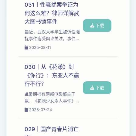
每一次站上脱口秀舞台前，为
031丨性骚扰案举证为
自己加油打气的话，意思是挺
何这么难？律师详解武
胸抬头。 在剧集中，在发现丈
大图书馆事件
夫出轨后，米琪在酒醉状态下
下载
第一次登上了脱口秀舞台。在
最近，武汉大学学生被诉性骚
她家庭生活一团糟时，幽默给
扰事件饱受舆论关注。事件发
了她新的生活。幽默是她的武
生于2023年7月，2025年7月
2025-08-11
器，也是我的。作为一个河北
25日，法院一审宣判，驳回原
女人，我的心早就在成长过程
告诉讼请求。历经两年，本案
中碎过无数遍，在...
逐步从发生在高校内部的事件
030｜从《花漾》到
演变为法律诉讼，掀起滔天舆
《你行》：东亚人不赢
论。 本期节目，我们邀请到来
行不行？
自北京某律所、从业经验7年、
下载
一直关注性别议题及相关案件
⛸️暑期档有两部电影都关于
的K律师。 我们会从法律视
赢：《花漾少女杀人事件》和
角，超高精度详解这个案件，
《你行！你上！》。《花漾》
2025-07-24
更会由点及面地谈到性骚扰案
里，江宁深陷输赢叙事，她被
诉讼的诸多关键问题：武大图
剥夺了失败的权力，只能在“必
书馆事件有哪“三重事实...
赢”脚本里存活。为了比赛，要
029｜国产青春片消亡
赢；为了母亲的爱，要赢；为