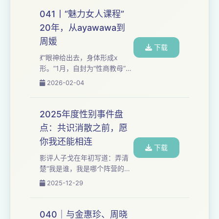
种互联网算法推送内容来制造
重面向：自1979年伊斯兰革
笑料。 刷手机已经成为我们生
041丨“魅力女人课程”
命...
活“柴米油盐”的一部分，年轻情
20年，从ayawawa到
侣中的“第三者”可能不再是一个
周媛
具体的人，而是算法推算机制
下载
和内容洪流。争吵也围绕着注
💃“眼神给出去，身体形成x
意力的争夺——即使坐在同一
形。”1月，自封为“性商教母”的
张沙发上，我也不知道你手机
周媛，传出几个爆火的视频切
2026-02-04
里的世界——这个小品展现了
片，又在月底被查封。媒体调
一种很当代的“失联”。 这期播
查发现，她在线上线下开办“魅
客，我们从《你准喜欢》...
力女人培训”课程，声称可以帮
2025年度性别事件盘
女性提高“性商”，通过性魅力和
点：共识消散之前，愿
性技巧抓住伴侣，“让男人死心
你我还能相连
塌地地爱你”。 “魅力女人课
下载
程”，不是2026年的新事。早
影评人子戈在年初写道：弄清
在2010年代，就有ayawawa
楚“我是谁，我是哪个阵营的，
把婚恋关系定义为“价值匹配”，
持什么立场，谁是我的同温
2025-12-29
摆在“婚恋市场”的桌面上：谁更
层”，在这个春天似乎变得格外
值钱、谁更安全、怎么降低...
重要。在12月份的一次线下活
动，周晓蕾老师说：抱团取暖
040｜与金惠珍、周晓