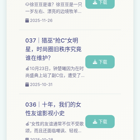
下载
息，2025年11月26日下午2点
🐶徐豆豆是谁？徐豆豆是一只
51分，香港新界大埔的社区宏
一岁左右、漂亮的边境牧羊
福苑起火。当时小区8栋31层
犬。它在中国犬敏捷锦标赛新
2025-11-26
的高楼都在维修工程中，一栋
秀组的比赛中，表现如下： 在
大楼的外墙最先开始起火。 半
需要按顺序突破障碍的敏捷赛
小时内，火势快速蔓延，并在
中，徐豆豆完全无视了比赛的
037｜猎巫“抢C”女明
当时...
规则和主人的指令。它跑错路
星，时尚圈旧秩序究竟
线、在隧道口犹豫徘徊、撞翻
谁在维护？
栏杆，甚至因为太兴奋而摔出
下载
“狗啃泥”，注意力更多地被场边
🍎10月23日，钟楚曦因为在时
的草皮、观众和裁判所吸引。
尚盛典上站了副C位，遭受了大
同组冠军的完赛时间仅用17.54
规模的网暴。争议从站位问
2025-10-31
秒，而徐豆豆最长一次用了
题，蔓延到对她更广泛的声
130.31秒，最终以极低的负分
讨，最终演变为对钟楚曦人品
稳居倒数第一。 徐豆...
的全面否定，甚至上升到要求
036｜十年，我们的女
封杀的地步。 本期节目，我们
性友谊影视小史
邀请到了前时尚杂志编辑
下载
Arry。Arry曾任职于时尚杂志
🍎“女性的友谊通常不仅不受歌
《GQ》《Wallpaper》
颂，而且还面临嘲讽、轻视和
《W》。我们从钟楚曦被指“抢”
误读。”2015年到2025年间，
2025-10-28