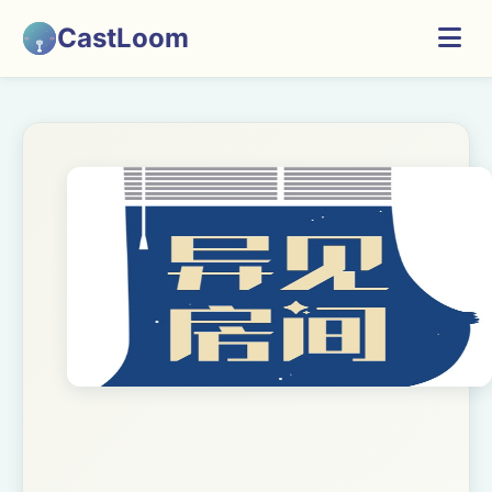
CastLoom