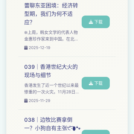
的同温层，只是个体原子化的
蕾聊东亚困境：经济转
外延，是自我的放大，共同体
型期，我们为何不适
的幻觉。当我们在意的仅仅是
自我欲望的投射，社会的公共
应？
下载
文化与共识便会被碎片化的同
❄️上周，韩女文学的代表人物
温层肢解：最重要的问题是“我
金惠珍作家来到中国。在北京
是谁”或“我是什么”，唯一的标
的最后一场活动，我们的主播
2025-12-19
准是“我的感受”。 这种身份政
张苹与金惠珍作家、周晓蕾老
治和一切人对一切人的战...
师一起进行了一次对谈。很感
谢金作家的中国出版方野望能
039｜香港世纪大火的
促成这样一场活动，让我们在
现场与细节
下雪的冬日有了一次美好、深
下载
刻的相聚。 本期嘉宾： 金惠
香港发生了近一个世纪以来最
珍：韩女文学代表人物，《关
惨重的一次火灾。11月28日下
于女儿》荣获第36届申东晔文
午15点，香港特区政府召开发
2025-11-29
学奖 周晓蕾：北京外国语大学
布会，公布香港新界大埔火灾
亚洲学院副教授，研究领域为
已造成128人遇难，当中一名死
韩国社会文化 在这场对谈中，
者为消防员。另有79人受伤，
038｜边牧比赛拿倒
我们从小说出发，探讨了面
包括12名消防员，仍有200人
一？小狗自有主张੯‧̀͡⬮🐾
对...
情况未明。 根据香港消防处消