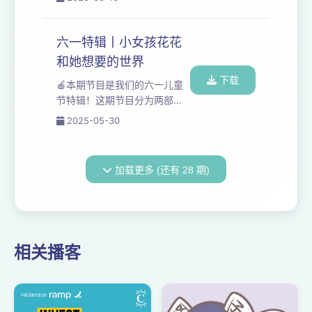
赢。而女人，只想要活下去。
“自我成长”“成为强者”为口号，
《酱园弄·悬案》的英文片名为
要求女性说脏话和“性观念突
《She’s Got No Name》。片
破”。有学员被要求将自体性行
六一特辑丨小女孩花花
名的一层含...
为过程用文字向“师父”汇报，还
和她想要的世界
有学员被引导与“师父”发生性关
下载
系。 该培训机构用现代性和进
🍎本期节目是我们的六一儿童
步性话语对课程进行包装，恰
节特辑！这期节目分为两部
好切中了“高学历已婚宝妈”——
分。第一部分，我们访谈7岁半
2025-05-30
这一兼具做题家基因、有向上
的小女孩花花。我们会问花花
的渴望、婚后被客体化、背负
一些问题，关于她自己，她的
妻职母职、中年性压抑的复合
一天，她如何理解爱与工作。
加载更多 (还有 28 期)
困境群体的需求...
我们也想问问自己：我们的世
界和小女孩梦想的世界还有多
远的距离？ 第二部分，我们想
聊聊童年的一些现实。5月19
日深夜，9岁围棋棋手朱某鑫在
相关播客
长期遭父亲殴打后，于杭州坠
楼身亡。学校里，课间十分钟
的消失。社会上，谴责“熊孩子”
成为某种主流。从家庭中的