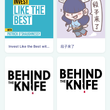
恐...
Invest Like the Best with Patrick O'Shaughnessy
段子来了