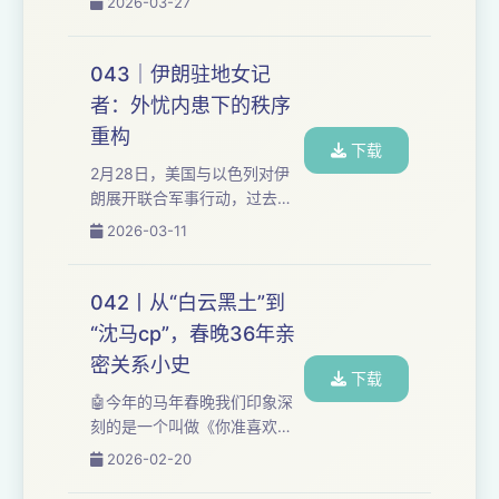
2026-03-27
年不足42岁。 张雪峰是这个时
代最典型、也最矛盾的教育人
物之一。把他的生平放在过去
043｜伊朗驻地女记
二十多年高等教育的变化里去
者：外忧内患下的秩序
看，我们会发现，他的走红，
重构
不是一个孤立的教育网红的成
下载
功，而是一个时代复杂的教育
2月28日，美国与以色列对伊
符号的形成—— 八九十年代，
朗展开联合军事行动，过去一
他成长于“大学改变命运”仍有余
周战事持续升级。 导弹落下
2026-03-11
温、但学历已开始贬值的年
的，是一个早已伤痕累累的社
代； 2016年，他爆火在越来越
会。过去几年，伊朗内部持续
多家庭发现“考上...
动荡：货币崩盘、物价飞涨、
042丨从“白云黑土”到
多轮全国性抗议接连发生。 外
“沈马cp”，春晚36年亲
部冲突与内部怨怼，从未像此
密关系小史
刻这样交织。本期播客，我们
下载
连线此刻仍驻扎在伊朗的战地
🤖今年的马年春晚我们印象深
记者李睿。自第一声爆炸起，
刻的是一个叫做《你准喜欢》
她便在现场持续报道，直至今
的小品：展现了一对年轻伴侣
2026-02-20
日。 我们试图通过一位驻地记
日常刷短视频的场景，通过各
者的观察，呈现这场战争的三