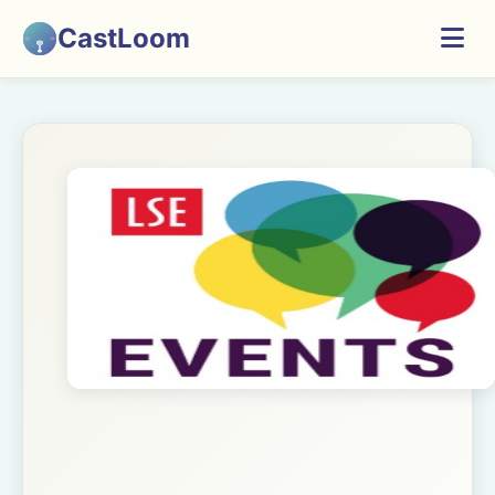
CastLoom