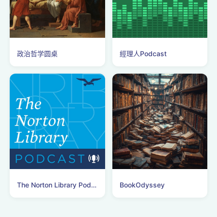
政治哲学圆桌
經理人Podcast
The Norton Library Podcast
BookOdyssey