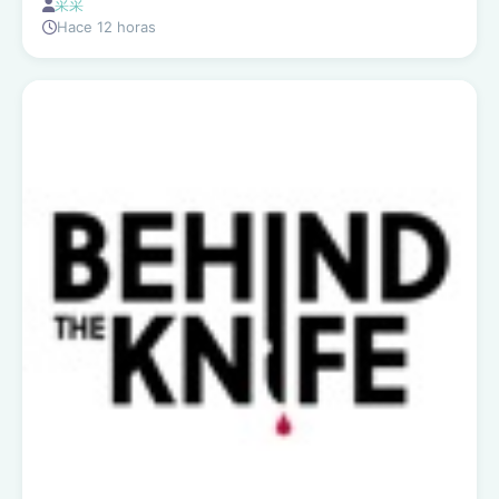
采采
Hace 12 horas