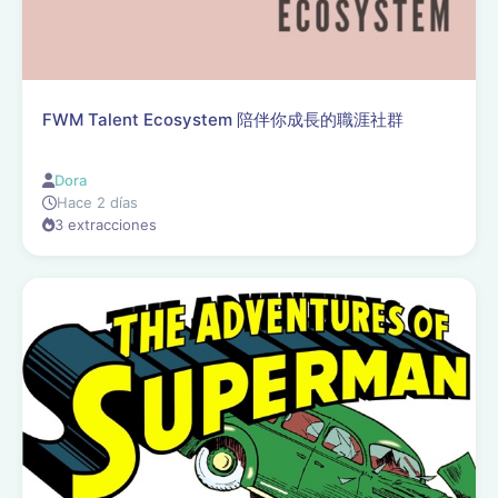
FWM Talent Ecosystem 陪伴你成長的職涯社群
Dora
Hace 2 días
3 extracciones