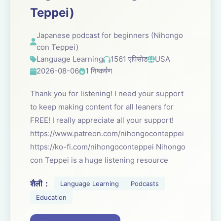
Teppei)
Japanese podcast for beginners (Nihongo
con Teppei)
Language Learning
1561 एपिसोड
USA
2026-08-06
1 निष्कर्षण
Thank you for listening! I need your support
to keep making content for all leaners for
FREE! I really appreciate all your support!
https://www.patreon.com/nihongoconteppei
https://ko-fi.com/nihongoconteppei Nihongo
con Teppei is a huge listening resource
शैली：
Language Learning
Podcasts
Education