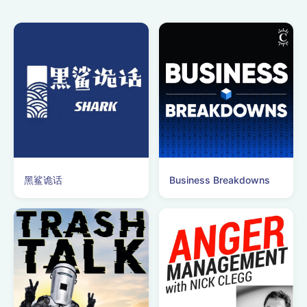
黑鲨诡话
Business Breakdowns