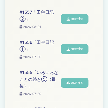
#1557「田舎日記
②」
डाउनलोड
2026-08-01
#1556「田舎日記
①」
डाउनलोड
2026-07-30
#1555「いろいろな
ことの続き⑤（最
डाउनलोड
後）」
2026-07-29