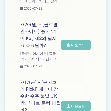
30% 급락... 빅테크 실적
이 반등 모멘텀 될까?
2026-07-22
7/20(월) - [글로벌
인사이트] 중국 ‘키
미 K3', 제2의 딥시
크 쇼크될까?
다운로드
[글로벌 인사이트] 중국
‘키미 K3', 제2의 딥시크 쇼
크될까?
2026-07-21
7/17(금) - [윤지호
의 Pick!] 캐나다 잠
수함 수주 불발...‘K-
방산' 나토 문턱 넘을
다운로드
까?