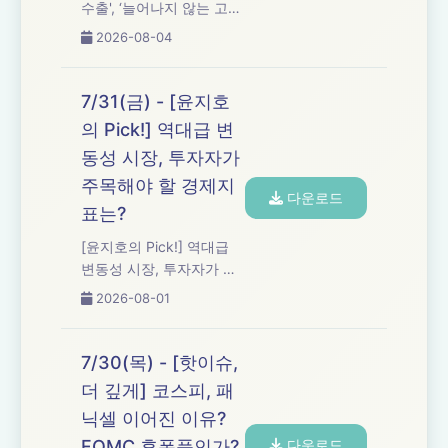
수출', ‘늘어나지 않는 고
용'... K자형 한국경제 해법
2026-08-04
은?
7/31(금) - [윤지호
의 Pick!] 역대급 변
동성 시장, 투자자가
주목해야 할 경제지
다운로드
표는?
[윤지호의 Pick!] 역대급
변동성 시장, 투자자가 주
목해야 할 경제지표는?
2026-08-01
7/30(목) - [핫이슈,
더 깊게] 코스피, 패
닉셀 이어진 이유?
FOMC 후폭풍인가?
다운로드