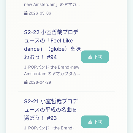
new Amsterdam⁠⁠⁠⁠⁠⁠⁠⁠⁠⁠⁠⁠⁠⁠⁠⁠⁠⁠⁠⁠⁠⁠⁠⁠⁠⁠⁠⁠⁠⁠⁠⁠⁠⁠」のヤマカワ
タカヒロとフジモトヨウヘイ
2026-05-06
が、自分たちの楽曲制作の勉
強も兼ねて、楽しくおしゃべ
りしながら平成を彩った名曲
S2-22 小室哲哉プロデ
たちを味わっていくPodcast
ュースの「Feel Like
番組です。 番組のご感想は下
dance」（globe）を味
のお便りフォームから、...
わおう！ #94
下載
J-POPバンド ⁠⁠⁠⁠⁠⁠⁠⁠⁠⁠⁠⁠⁠⁠⁠⁠⁠⁠⁠⁠⁠⁠⁠⁠⁠⁠⁠⁠⁠⁠⁠⁠the Brand-new
Amsterdam⁠⁠⁠⁠⁠⁠⁠⁠⁠⁠⁠⁠⁠⁠⁠⁠⁠⁠⁠⁠⁠⁠⁠⁠⁠⁠⁠⁠⁠⁠⁠⁠ のヤマカワタカヒ
ロとフジモトヨウヘイが、自
2026-04-29
分たちの楽曲制作の勉強も兼
ねて、楽しくおしゃべりしな
がら平成30年間の名曲たちを
S2-21 小室哲哉プロデ
味わっていくPodcast番組で
ュースの平成の名曲を
す。 ・今回味わった楽曲は⁠⁠⁠⁠⁠⁠⁠⁠⁠⁠⁠⁠...
選ぼう！ #93
下載
J-POPバンド「⁠⁠⁠⁠⁠⁠⁠⁠⁠⁠⁠⁠⁠⁠⁠⁠⁠⁠⁠⁠⁠⁠⁠⁠⁠⁠⁠⁠⁠⁠⁠⁠⁠the Brand-