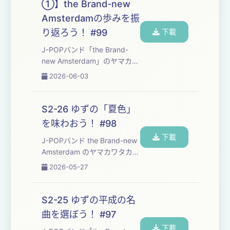
①】the Brand-new
す。 ・文字起こしはこちら ・
Amsterdamの歩みを振
the...
り返ろう！ #99
下載
J-POPバンド「⁠⁠⁠⁠⁠⁠⁠⁠⁠⁠⁠⁠⁠⁠⁠⁠⁠⁠⁠⁠⁠⁠⁠⁠⁠⁠⁠⁠⁠⁠⁠⁠⁠⁠⁠⁠the Brand-
new Amsterdam⁠⁠⁠⁠⁠⁠⁠⁠⁠⁠⁠⁠⁠⁠⁠⁠⁠⁠⁠⁠⁠⁠⁠⁠⁠⁠⁠⁠⁠⁠⁠⁠⁠⁠⁠⁠」のヤマカワ
タカヒロとフジモトヨウヘイ
2026-06-03
が、自分たちの楽曲制作の勉
強も兼ねて、楽しくおしゃべ
りしながら平成を彩った名曲
S2-26 ゆずの「夏色」
たちを味わっていくPodcast
を味わおう！ #98
番組です。 【文字起こし】
下載
https:...
J-POPバンド ⁠⁠⁠⁠⁠⁠⁠⁠⁠⁠⁠⁠⁠⁠⁠⁠⁠⁠⁠⁠⁠⁠⁠⁠⁠⁠⁠⁠⁠⁠⁠⁠⁠⁠the Brand-new
Amsterdam⁠⁠⁠⁠⁠⁠⁠⁠⁠⁠⁠⁠⁠⁠⁠⁠⁠⁠⁠⁠⁠⁠⁠⁠⁠⁠⁠⁠⁠⁠⁠⁠ ⁠⁠のヤマカワタカヒ
ロとフジモトヨウヘイが、自
2026-05-27
分たちの楽曲制作の勉強も兼
ねて、楽しくおしゃべりしな
がら平成30年間の名曲たちを
S2-25 ゆずの平成の名
味わっていくPodcast番組で
曲を選ぼう！ #97
す。 ・今回味わった楽曲は⁠⁠⁠⁠⁠⁠⁠⁠...
下載