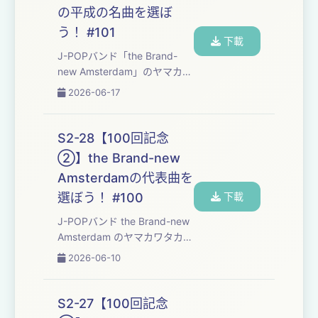
味わっていくPodcast番組で
の平成の名曲を選ぼ
す。 ・今回味わった楽曲は⁠⁠⁠⁠⁠⁠...
う！ #101
下載
J-POPバンド「⁠⁠⁠⁠⁠⁠⁠⁠⁠⁠⁠⁠⁠⁠⁠⁠⁠⁠⁠⁠⁠⁠⁠⁠⁠⁠⁠⁠⁠⁠⁠⁠⁠⁠⁠⁠the Brand-
new Amsterdam⁠⁠⁠⁠⁠⁠⁠⁠⁠⁠⁠⁠⁠⁠⁠⁠⁠⁠⁠⁠⁠⁠⁠⁠⁠⁠⁠⁠⁠⁠⁠⁠⁠⁠⁠⁠」のヤマカワ
タカヒロとフジモトヨウヘイ
2026-06-17
が、自分たちの楽曲制作の勉
強も兼ねて、楽しくおしゃべ
りしながら平成を彩った名曲
S2-28【100回記念
たちを味わっていくPodcast
②】the Brand-new
番組です。 番組のご感想は下
Amsterdamの代表曲を
のお便りフォー...
選ぼう！ #100
下載
J-POPバンド ⁠⁠⁠⁠⁠⁠⁠⁠⁠⁠⁠⁠⁠⁠⁠⁠⁠⁠⁠⁠⁠⁠⁠⁠⁠⁠⁠⁠⁠⁠⁠⁠⁠⁠⁠the Brand-new
Amsterdam⁠⁠⁠⁠⁠⁠⁠⁠⁠⁠⁠⁠⁠⁠⁠⁠⁠⁠⁠⁠⁠⁠⁠⁠⁠⁠⁠⁠⁠⁠⁠⁠⁠ ⁠⁠のヤマカワタカヒ
ロとフジモトヨウヘイが、自
2026-06-10
分たちの楽曲制作の勉強も兼
ねて、楽しくおしゃべりしな
がら平成30年間の名曲たちを
S2-27【100回記念
味わっていくPodcast番組で