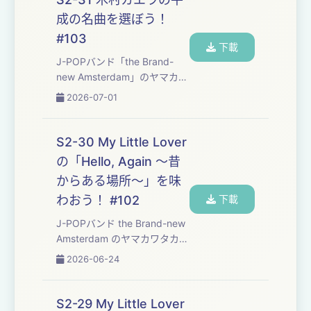
味わっていくPodcast番組で
成の名曲を選ぼう！
す。 ・今回味わった楽曲は⁠⁠⁠⁠...
#103
下載
J-POPバンド「⁠⁠⁠⁠⁠⁠⁠⁠⁠⁠⁠⁠⁠⁠⁠⁠⁠⁠⁠⁠⁠⁠⁠⁠⁠⁠⁠⁠⁠⁠⁠⁠⁠⁠⁠⁠⁠the Brand-
new Amsterdam⁠⁠⁠⁠⁠⁠⁠⁠⁠⁠⁠⁠⁠⁠⁠⁠⁠⁠⁠⁠⁠⁠⁠⁠⁠⁠⁠⁠⁠⁠⁠⁠⁠⁠⁠⁠⁠」のヤマカワ
タカヒロとフジモトヨウヘイ
2026-07-01
が、自分たちの楽曲制作の勉
強も兼ねて、楽しくおしゃべ
りしながら平成を彩った名曲
S2-30 My Little Lover
たちを味わっていくPodcast
の「Hello, Again 〜昔
番組です。 番組のご感想は下
からある場所〜」を味
のお便りフ...
わおう！ #102
下載
J-POPバンド ⁠⁠⁠⁠⁠⁠⁠⁠⁠⁠⁠⁠⁠⁠⁠⁠⁠⁠⁠⁠⁠⁠⁠⁠⁠⁠⁠⁠⁠⁠⁠⁠⁠⁠⁠the Brand-new
Amsterdam⁠⁠⁠⁠⁠⁠⁠⁠⁠⁠⁠⁠⁠⁠⁠⁠⁠⁠⁠⁠⁠⁠⁠⁠⁠⁠⁠⁠⁠⁠⁠⁠⁠ ⁠⁠のヤマカワタカヒ
ロとフジモトヨウヘイが、自
2026-06-24
分たちの楽曲制作の勉強も兼
ねて、楽しくおしゃべりしな
がら平成30年間の名曲たちを
S2-29 My Little Lover