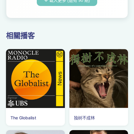
載入更多 (還有 90 期)
たちを味わっていくPodcast
番組です。 番組のご感想は下
のお便りフォームから、もし
くは各種...
相關播客
The Globalist
独树不成林