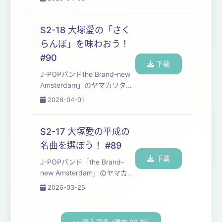
が、自分たちの楽曲制作の勉
強も兼ねて、楽しくおしゃべ
りしながら平成を彩った名曲
S2-18 大塚愛の「さく
たちを味わっていくPodcast
らんぼ」を味わおう！
番組です。 番組のご感想は下
#90
のお便りフォームから、もし
下載
くは...
J-POPバンド⁠⁠⁠⁠⁠⁠⁠⁠⁠⁠⁠⁠⁠⁠⁠⁠⁠⁠⁠⁠⁠⁠⁠⁠⁠⁠⁠⁠⁠⁠the Brand-new
Amsterdam⁠⁠⁠⁠⁠⁠⁠⁠⁠⁠⁠⁠⁠⁠⁠⁠⁠⁠⁠⁠⁠⁠⁠⁠⁠⁠⁠⁠⁠⁠」のヤマカワタカ
ヒロとフジモトヨウヘイが、
2026-04-01
自分たちの楽曲制作の勉強も
兼ねて、楽しくおしゃべりし
ながら平成30年間の名曲たち
S2-17 大塚愛の平成の
を味わっていくPodcast番組
名曲を選ぼう！ #89
です。 ・今回味わった楽曲
下載
は⁠⁠⁠⁠⁠⁠⁠⁠⁠⁠⁠⁠⁠⁠⁠⁠⁠...
J-POPバンド「⁠⁠⁠⁠⁠⁠⁠⁠⁠⁠⁠⁠⁠⁠⁠⁠⁠⁠⁠⁠⁠⁠⁠⁠⁠⁠⁠⁠⁠⁠⁠the Brand-
new Amsterdam⁠⁠⁠⁠⁠⁠⁠⁠⁠⁠⁠⁠⁠⁠⁠⁠⁠⁠⁠⁠⁠⁠⁠⁠⁠⁠⁠⁠⁠⁠⁠」のヤマカワ
タカヒロとフジモトヨウヘイ
2026-03-25
が、自分たちの楽曲制作の勉
強も兼ねて、楽しくおしゃべ
りしながら平成を彩った名曲