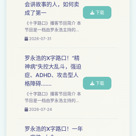
会讲故事的人，如何卖
小镟 你是校长，可以破格录取
一人，你会选天资聪颖的穷孩
成了第一
下载
子，还是资质平平却能给学校
《十字路口》播客节目简介 本
捐楼的富二代？你是船员，救
节⽬是⼀档由罗永浩主持的深
生艇上的位置只能再救一个
度播客类节⽬，每集长达三到
2026-07-31
人，你选择救一个正常智力的
五个小时。我们与时代浪潮中
孩子，还是一个智障的孩
的⼈物展开对话，聚焦于科技
子？...
与⼈⽂领域，讲述个体命运故
罗永浩的X字路口！“精
事，探讨时代发展趋势。 本期
神病”失控大乱斗，强迫
嘉宾：朱江明 零跑汽车朱江明
症、ADHD、攻击型人
×罗永浩！零跑汽车十年：不会
讲故事的人，如何卖成了第一
格障碍.......
下载
零跑汽车成立十年来，在中国
《十字路口》播客节目简介 本
新势力车企中一直是一个独特
节⽬是⼀档由罗永浩主持的深
的存在。跟其他厂商不一样，
度播客类节⽬，每集长达三到
2026-07-24
他们一直非常低调。 2021年下
五个小时。我们与时代浪潮中
半年，零跑...
的⼈物展开对话，聚焦于科技
与⼈⽂领域，讲述个体命运故
罗永浩的X字路口！一年
事，探讨时代发展趋势。 本期