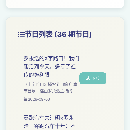
节目列表 (36 期节目)
罗永浩的X字路口！我们
能活到今天，多亏了祖
传的势利眼
下载
《十字路口》播客节目简介 本
节⽬是⼀档由罗永浩主持的深
度播客类节⽬，每集长达三到
2026-08-06
五个小时。我们与时代浪潮中
的⼈物展开对话，聚焦于科技
与⼈⽂领域，讲述个体命运故
零跑汽车朱江明×罗永
事，探讨时代发展趋势。 本期
浩！零跑汽车十年：不
嘉宾：呼兰、小块、王继业、