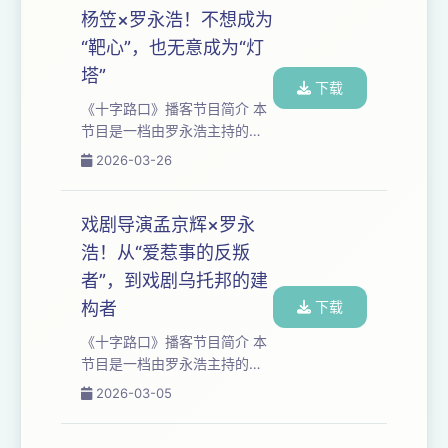
友电影首映式上的烂片...
与⼈⽂领域，讲述个体命运故
杨笠×罗永浩！不想成为
事，探讨时代发展趋势。 本期
“靶心”，也无意成为“灯
嘉宾：崔健 在出道四十周年的
塔”
巡演时刻，崔健并没有跟“怀旧”
下载
相关的任何念头，对回顾近半
《十字路口》播客节目简介 本
个世纪的成就和荣光也毫无兴
节⽬是⼀档由罗永浩主持的深
趣，“我觉得那个日子并不重
度播客类节⽬，每集长达三到
2026-03-26
要，但是这个音乐会真是一个
五个小时。我们与时代浪潮中
好音乐会，不看是你们的遗
的⼈物展开对话，聚焦于科技
憾，大家的遗憾”。 ...
与⼈⽂领域，讲述个体命运故
戏剧导演孟京辉×罗永
事，探讨时代发展趋势。 本期
浩！从“爱惹事的反叛
嘉宾：杨笠 当整个互联网都为
者”，到戏剧乌托邦的建
她的那个段子争吵、撕裂时，
杨笠感受到的是一种极致的荒
构者
下载
诞。她人生最黑暗的时刻和最
《十字路口》播客节目简介 本
高光的时刻同时来临，让她不
节⽬是⼀档由罗永浩主持的深
知道该如何面对和言说，只能
度播客类节⽬，每集长达三到
2026-03-05
错愕地吞下生活给她的苦果......
五个小时。我们与时代浪潮中
和糖果。 在...
的⼈物展开对话，聚焦于科技