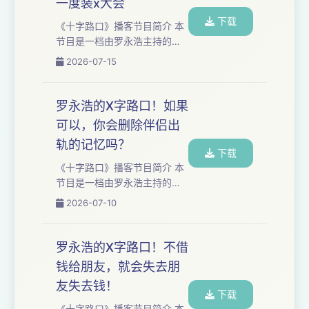
一度装x大会
嘉宾：小镟、林简七、史里
下载
芬、曹国 “精神病”失控大乱
《十字路口》播客节目简介 本
斗，强迫症、ADHD、攻击型
节⽬是⼀档由罗永浩主持的深
人格障碍....... 【你将听到】
度播客类节⽬，每集长达三到
2026-07-15
00:00:58 聊聊缺点 00:11:19
五个小时。我们与时代浪潮中
发际线粉 00:22:37 ADHD...
的⼈物展开对话，聚焦于科技
与⼈⽂领域，讲述个体命运故
罗永浩的X字路口！如果
事，探讨时代发展趋势。 本期
可以，你会删除伴侣出
嘉宾：小镟，张骏，小奇，史
轨的记忆吗？
里芬 所谓精英阶层是很装逼
下载
的，但是平民阶层的人就不装
《十字路口》播客节目简介 本
逼吗？“我不看国产电影/我不听
节⽬是⼀档由罗永浩主持的深
流行音乐”，这种“鄙视链”句式
度播客类节⽬，每集长达三到
2026-07-10
背后是什么心理机制？为什么
五个小时。我们与时代浪潮中
小众的东西一旦大众化，很多
的⼈物展开对话，聚焦于科技
人就觉得不“香”了？...
与⼈⽂领域，讲述个体命运故
罗永浩的X字路口！不借
事，探讨时代发展趋势。 本期
钱给朋友，就会失去朋
嘉宾：小镟，继业，孙书恒，
友失去钱！
刘洪伟 如果有一颗“忠诚药”，
下载
吃下去永远只爱伴侣一人，你
《十字路口》播客节目简介 本