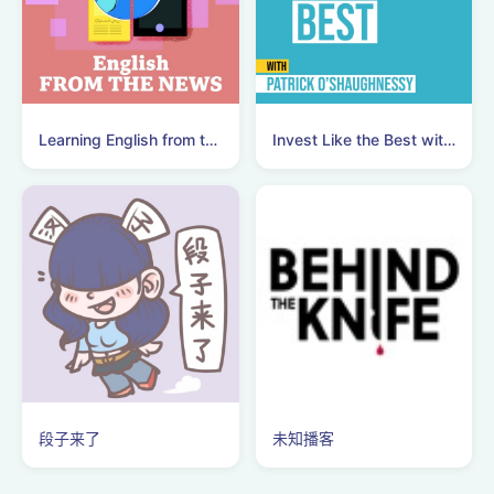
Learning English from the News
Invest Like the Best with Patrick O'Shaughnessy
段子来了
未知播客