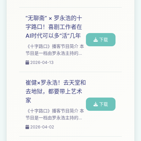
五个小时。我们与时代浪潮中
精神避风港，是中文...
的⼈物展开对话，聚焦于科技
与⼈⽂领域，讲述个体命运故
“无聊斋” × 罗永浩的十
事，探讨时代发展趋势。 本期
字路口！喜剧工作者在
嘉宾：梁建章 梁建章是少年成
AI时代可以多“活”几年
名的计算机天才，是打造了在
下载
线旅游帝国的企业家，也是斯
《十字路口》播客节目简介 本
坦福的经济学博士。近年来最
节⽬是⼀档由罗永浩主持的深
鲜明的标签，是热心关注人口
度播客类节⽬，每集长达三到
2026-04-13
问题的严肃学者，却被网民戏
五个小时。我们与时代浪潮中
称为“催生办主任”。梁建章的人
的⼈物展开对话，聚焦于科技
生轨迹，无法被世俗的...
与⼈⽂领域，讲述个体命运故
崔健×罗永浩！去天堂和
事，探讨时代发展趋势。 本期
去地狱，都要带上艺术
节目是《无聊斋》和《罗永浩
家
的十字路口》联名款的特别现
下载
场。 这一次的聚会，阎鹤祥、
《十字路口》播客节目简介 本
石老板、刘旸教主、六兽和罗
节⽬是⼀档由罗永浩主持的深
永浩坐在一起，特别严肃地聊
度播客类节⽬，每集长达三到
2026-04-02
起了人生的各种“恐惧”。从看完
五个小时。我们与时代浪潮中
恐怖片后的惊魂夜尿，到在朋
的⼈物展开对话，聚焦于科技