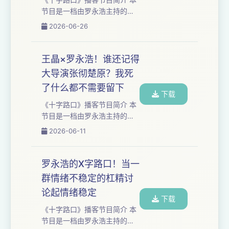
吃不吃？如果出轨的记忆可以
节⽬是⼀档由罗永浩主持的深
一键抹除，重回无瑕，你抹不
度播客类节⽬，每集长达三到
2026-06-26
抹？如果黑科技 App 告诉你，
五个小时。我们与时代浪潮中
身边的 Ta 只是 70 分，而城市
的⼈物展开对话，聚焦于科技
另一头有...
与⼈⽂领域，讲述个体命运故
王晶×罗永浩！谁还记得
事，探讨时代发展趋势。 本期
大导演张彻楚原？我死
嘉宾：小镟，贤鱼，王继业，
了什么都不需要留下
小四爷 本期节目是《罗永浩的
下载
X字路口》和肆笑喜剧的首次联
《十字路口》播客节目简介 本
动，也是一次大型跑题事故的
节⽬是⼀档由罗永浩主持的深
现场实录。 【你将听到】
度播客类节⽬，每集长达三到
2026-06-11
00:06:05 聊聊跟风 00:17:38
五个小时。我们与时代浪潮中
追星经历 00:30:...
的⼈物展开对话，聚焦于科技
与⼈⽂领域，讲述个体命运故
罗永浩的X字路口！当一
事，探讨时代发展趋势。 本期
群情绪不稳定的杠精讨
嘉宾：王晶 电影世界虽然肯定
论起情绪稳定
是一个高度工业化的商业世
下载
界，但在这里，人们热衷于讨
《十字路口》播客节目简介 本
论什么样的作品才是真正的经
节⽬是⼀档由罗永浩主持的深
典，什么样的表演才是真正的