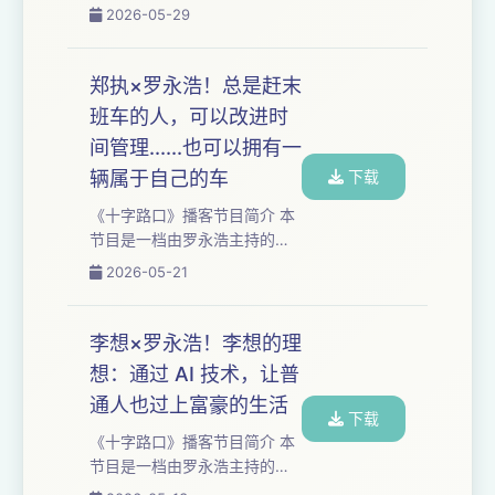
度播客类节⽬，每集长达三到
2026-05-29
“高级”，什么样的导演才是真正
五个小时。我们与时代浪潮中
的艺术家。很少讨论谁能持续
的⼈物展开对话，聚焦于科技
几十年让观众心甘情愿地买...
与⼈⽂领域，讲述个体命运故
郑执×罗永浩！总是赶末
事，探讨时代发展趋势。 本期
班车的人，可以改进时
嘉宾：高寒、小块、孙书恒、
间管理......也可以拥有一
王继业 本期节目是《十字路
口》分支系列《X字路口》的一
辆属于自己的车
下载
次非典型试录，姑且算是这个
《十字路口》播客节目简介 本
系列的一个测试版吧。在内容
节⽬是⼀档由罗永浩主持的深
负责人和策划团队什么都没想
度播客类节⽬，每集长达三到
2026-05-21
清楚的情况下，我们贸然请来
五个小时。我们与时代浪潮中
我国著名脱口秀演员高寒、
的⼈物展开对话，聚焦于科技
小...
与⼈⽂领域，讲述个体命运故
李想×罗永浩！李想的理
事，探讨时代发展趋势。 本期
想：通过 AI 技术，让普
嘉宾：郑执 作为“东北文艺复兴
通人也过上富豪的生活
三杰”之一的郑执，毫不掩饰自
下载
己的“邪路子”出身。十九岁带着
《十字路口》播客节目简介 本
“处男作”原稿愣闯作家出版社并
节⽬是⼀档由罗永浩主持的深
获得出版，在香港借高利贷读
度播客类节⽬，每集长达三到