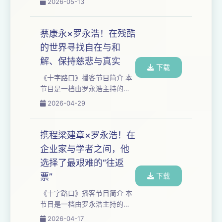
2026-05-13
书还不上时被江湖大哥贴过威
五个小时。我们与时代浪潮中
胁门条，为莫言小说的香港版
的⼈物展开对话，聚焦于科技
做责任编辑造就...
与⼈⽂领域，讲述个体命运故
蔡康永×罗永浩！在残酷
事，探讨时代发展趋势。 本期
的世界寻找自在与和
嘉宾：李想 今天请到的嘉宾是
解、保持慈悲与真实
理想汽车的创始人——李想，
下载
我们“十字路口”开播的第一期嘉
《十字路口》播客节目简介 本
宾就是他。时隔两百多天，他
节⽬是⼀档由罗永浩主持的深
完成了汽车公司转型走向 AI 和
度播客类节⽬，每集长达三到
2026-04-29
具身智能公司的阶段性工作，
五个小时。我们与时代浪潮中
并带来了全新的智能产品：理
的⼈物展开对话，聚焦于科技
想新一代的旗舰 ...
与⼈⽂领域，讲述个体命运故
携程梁建章×罗永浩！在
事，探讨时代发展趋势。 本期
企业家与学者之间，他
嘉宾：蔡康永 《罗永浩的十字
选择了最艰难的“往返
路口》第二十六期。 这次请到
的嘉宾，是我的偶像，整个华
票”
下载
语主持界公认最会说话的人
《十字路口》播客节目简介 本
——蔡康永。 蔡康永和小S联
节⽬是⼀档由罗永浩主持的深
合主持的近3000期《康熙来
度播客类节⽬，每集长达三到
2026-04-17
了》，是全球华人娱乐世界的