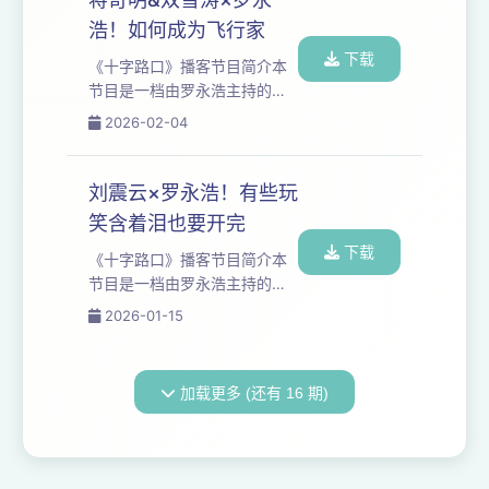
事，探讨时代发展趋势。 本期
浩！如何成为飞行家
嘉宾：张玮玮如果你曾以为
下载
《米店》就是张玮玮的全部，
《十字路口》播客节目简介本
那你可能误读了他，也误读了
节⽬是⼀档由罗永浩主持的深
那个被他称为“伟大的混乱”的
度播客类节⽬，每集长达三到
2026-02-04
90 年代。从甘肃白银的矿坑烟
五个小时。我们与时代浪潮中
尘，到广州大石镇的廉价饼
的⼈物展开对话，聚焦于科技
干，从北京地下通道的嘶吼，
与⼈⽂领域，讲述个体命运故
刘震云×罗永浩！有些玩
到云南大理的舒适陷阱，张玮
事，探讨时代发展趋势。 本期
笑含着泪也要开完
玮...
嘉宾：蒋奇明 &amp; 双雪涛最
下载
初，大家都是呱呱落地，但有
《十字路口》播客节目简介本
些人落地，就是为了离开地
节⽬是⼀档由罗永浩主持的深
面，飞向天空。 演员蒋奇明，
度播客类节⽬，每集长达三到
2026-01-15
从话剧舞台转向影视镜头不过
五个小时。我们与时代浪潮中
短短数年，就已经塑造出多个
的⼈物展开对话，聚焦于科技
令人难忘的角色——完美诠释
与⼈⽂领域，讲述个体命运故
加载更多 (还有 16 期)
了“沉默震耳欲聋”的傅...
事，探讨时代发展趋势。 本期
嘉宾：作家 刘震云时隔四年，
刘震云老师带着他的新书《咸
的玩笑》和我们进行了一次长