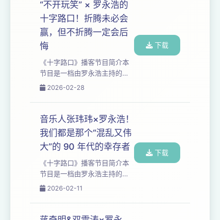
与⼈⽂领域，讲述个体命运故
“不开玩笑” × 罗永浩的
事，探讨时代发展趋势。 本期
十字路口！折腾未必会
嘉宾：孟京辉 当孟京辉把《等
赢，但不折腾一定会后
待戈多》搬到学校操场的煤堆
上演出时，你就知道，他的人
悔
下载
生剧本注定不会遵循经典叙
《十字路口》播客节目简介本
事。 从中央戏剧学院那个“爱惹
节⽬是⼀档由罗永浩主持的深
事的学生”，到中国先锋戏剧一
度播客类节⽬，每集长达三到
2026-02-28
面无法绕开的旗帜，孟京辉的
五个小时。我们与时代浪潮中
前半生与他的戏剧一...
的⼈物展开对话，聚焦于科技
与⼈⽂领域，讲述个体命运故
音乐人张玮玮×罗永浩！
事，探讨时代发展趋势。 本期
我们都是那个“混乱又伟
介绍本期节目是《罗永浩的十
大”的 90 年代的幸存者
字路口》和《不开玩笑》联名
下载
款现场。 在这个《罗永浩的十
《十字路口》播客节目简介本
字路口》第二十期（乱斗篇）
节⽬是⼀档由罗永浩主持的深
中，罗永浩和史炎、宋方金、
度播客类节⽬，每集长达三到
2026-02-11
孙书恒、刘仁铖这几位朋友，
五个小时。我们与时代浪潮中
打着讨论“折腾”这个严肃话题的
的⼈物展开对话，聚焦于科技
幌子，进行了数小时的互相...
与⼈⽂领域，讲述个体命运故
蒋奇明&双雪涛×罗永