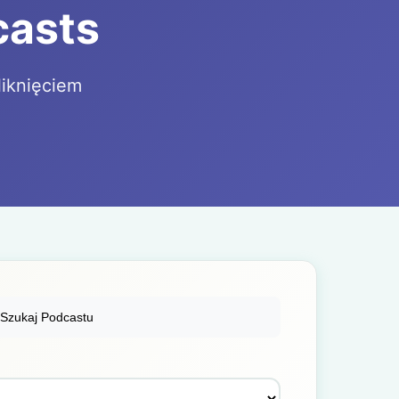
casts
liknięciem
Szukaj Podcastu