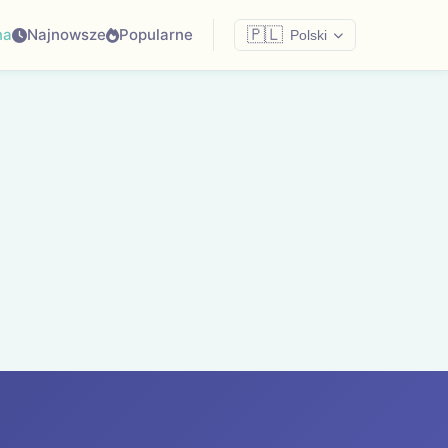
na
Najnowsze
Popularne
🇵🇱
Polski