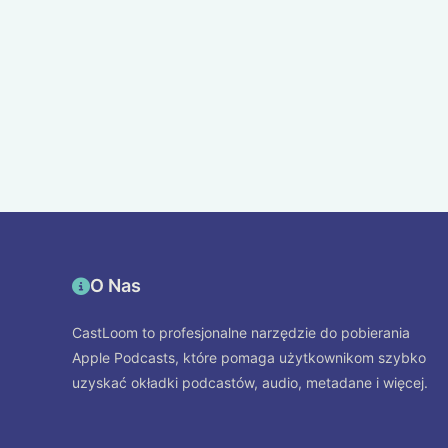
O Nas
CastLoom to profesjonalne narzędzie do pobierania
Apple Podcasts, które pomaga użytkownikom szybko
uzyskać okładki podcastów, audio, metadane i więcej.