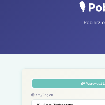
🎙️ 
Pobierz o
Wprowadź L
Kraj/Region