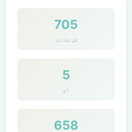
705
کل نکالنا
5
آج
658