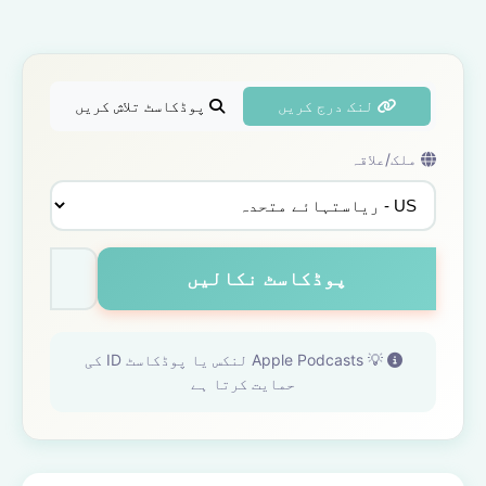
لنک درج کریں
پوڈکاسٹ تلاش کریں
ملک/علاقہ
پوڈکاسٹ نکالیں
💡 Apple Podcasts لنکس یا پوڈکاسٹ ID کی
حمایت کرتا ہے