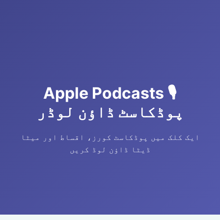
🎙️ Apple Podcasts
پوڈکاسٹ ڈاؤن لوڈر
ایک کلک میں پوڈکاسٹ کورز، اقساط اور میٹا
ڈیٹا ڈاؤن لوڈ کریں