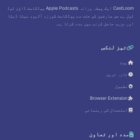
CastLoom ایک پیشہ ورانہ Apple Podcasts پوڈکاسٹ ڈاؤن لوڈ
ٹول ہے جو صارفین کو جلد سے پوڈکاسٹ کورز، آڈیو، میٹا ڈیٹا
اور مزید حاصل کرنے میں مدد کرتا ہے۔
تیز لنکس
ہوم
تازہ ترین
مقبول
Browser Extension
استعمال کی رہنمائی
مدد اور تعاون