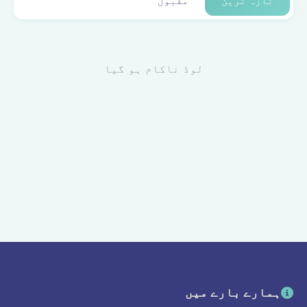
تازہ ترین
مقبول
لوڈ ناکام ہو گیا
ہمارے بارے میں