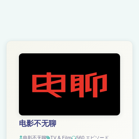
电影不无聊
电影不无聊
TV & Film
560 エピソード