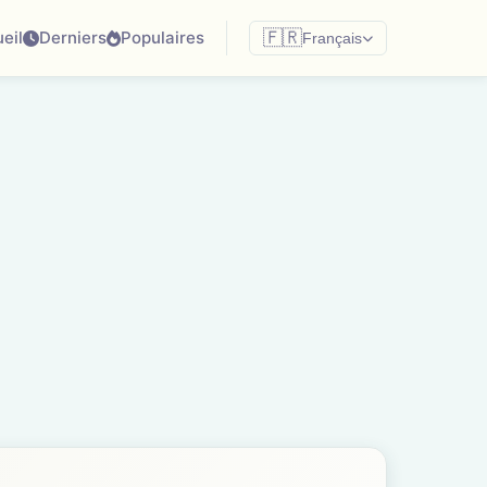
eil
Derniers
Populaires
🇫🇷
Français