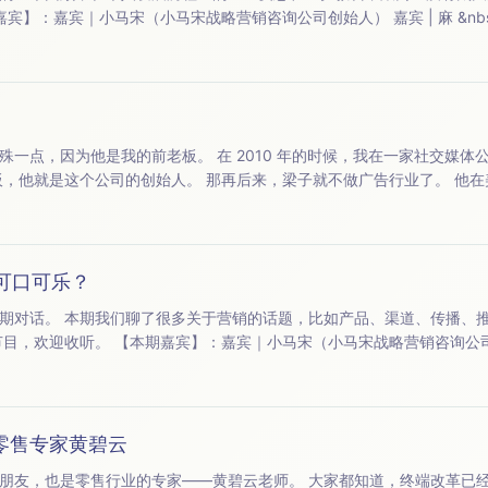
运营总监） 【内容索引】：00:01:22 &nbsp;从西安交大锅炉专业毕业后，去了天津石化上班 00:07:32...
10 年的时候，我在一家社交媒体公司做创意总监，梁子就
最近有一个话题比较火，就是“斩杀线”这个词。 所谓的“斩杀线”，其实来自于游戏里边的一个词汇，大概就是说对手的
可口可乐？
推广等等话题，也深入探
（创业酵母创始人） 【内容索引】：00:01:06 &nbsp;&nbsp;&nbsp;&nbsp;开场自我介绍 00:02...
话零售专家黄碧云
家——黄碧云老师。 大家都知道，终端改革已经天翻地覆了，黄碧云老