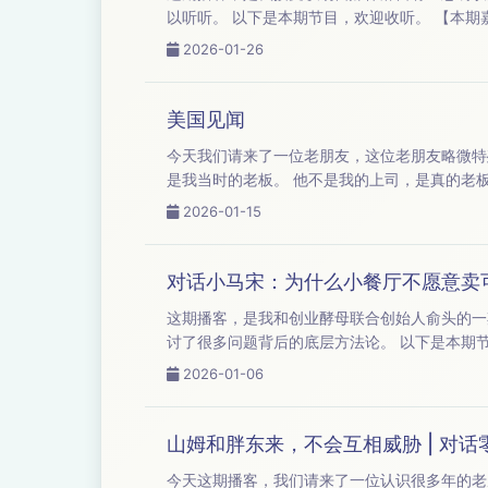
以听听。 以下是本期节目，欢迎收听。 【本期嘉宾】：嘉宾｜小马宋（小马宋战略营销咨询公司创始人） 嘉宾 | 麻 &nbsp;&nbsp;吉（前36氪
2026-01-26
美国见闻
今天我们请来了一位老朋友，这位老朋友略微特殊一点，因为他是我的前老板。 在 20
是我当时的老板。 他不是我的上司，是真的老板，他就是这个公司的创始人。 那再后来，梁子就不做广告行业了。 他在美国待过比较长的时间。
2026-01-15
对话小马宋：为什么小餐厅不愿意卖
这期播客，是我和创业酵母联合创始人俞头的一期对话。 本期我们聊了很多关于营销的话题，比如产品、渠道、传播、
讨了很多问题背后的底层方法论。 以下是本期节目，欢迎收听。 【本期嘉宾】：嘉宾｜小马宋（小马宋战略营销咨询公司创始人） 嘉宾 | 俞朝翎
2026-01-06
山姆和胖东来，不会互相威胁 | 对
今天这期播客，我们请来了一位认识很多年的老朋友，也是零售行业的专