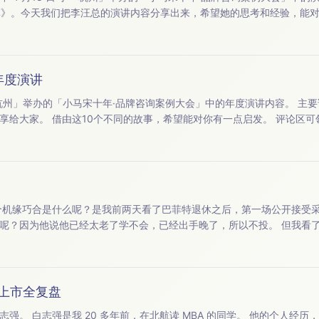
。今天我们把李汪总的演讲内容分享出来，希望她的思考和经验，能对你有启发。
节目，欢迎收听。 【本期嘉宾】：嘉宾 | 李汪 （逮虾记合伙人 &amp; 零售总经理） 个人详细经历：一年内带领公司...
6年度演讲
」举办的「小马宋十年·品牌咨询案例大会」中的年度演讲内容。 主要讲述小马宋和客户们的
领取 演讲PPT &amp;
《小马宋创业简史》。 以下是
他已经太老了学不会，已经出手晚了，所以不投。 但我看了看，我比巴菲特大概年
，我还是需要搞懂 AI 的。 那最近我们公司其实也在 AI 工作流上，做了一些尝试，包括我们也找了一位专门
、上市全复盘
先是在和君咨询做合伙