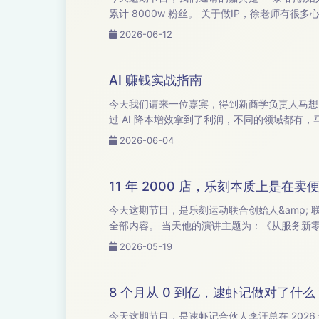
累计 8000w 粉丝。 关于做IP，徐老师有很多心得和经验。今天我们把徐老师请过来，聊一聊关于创始人 IP 的相关话题，如果你对企业的视频拍
2026-06-12
AI 赚钱实战指南
今天我们请来一位嘉宾，得到新商学负责人马想。 得到新商学有大量的一线老板深度地接触了AI，这些老板要么就真的是靠 AI 赚到钱，
过 AI 降本增效拿到了利润，不同的领域都
2026-06-04
11 年 2000 店，乐刻本质上是在
今天这期节目，是乐刻运动联合创始人&amp; 联席
全部内容。 当天他的演讲主题为：《从服务新零售到产业互联网》。今天我们把夏东总的演讲内容分享出来，希望他的经历和思考，能对你有启
发。 以下是本期节目
2026-05-19
8 个月从 0 到亿，逮虾记做对了什么
今天这期节目，是逮虾记合伙人李汪总在 2026 年