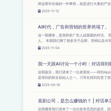
师这两年在做的一件事情，就是进行大量的产业
的城市格局及其产业观察等等话题，欢迎收听。 【本期嘉宾】：主播｜小马宋（小马宋战略营销咨询公司创始人）； 嘉宾 | 黄碧云 （零售咨
2025-11-12
师，得...
AI时代，广告和营销的世界坍塌了。
这一期播客，是我和前广告人赵圆圆的对话。 我和赵圆圆算是奥美的同事，但是我跟他没有同时在奥美，后来他去了阿里，也是阿里前直播负责
人。 本期我们聊了很多关于品牌、营销以及AI等等话题。以下是本期内容，欢迎收听。 【本期嘉宾】：主播｜小马宋（小马宋战略营销咨询公司
2025-11-04
我一天跟AI讨论一个小时：对话得到
这期嘉宾，我们请来了一位老朋友——得到App联合创始人刀哥。 刀哥的网名叫快刀青衣，大家也知
是得到的联合创始人之一。刀哥在得到负责了很多产
主要和刀哥聊一聊，他在得到的创业经历，以及跟AI相关的经验和话题。 如果大家对知识付费
2025-09-16
给...
喜剧公司，是怎么赚钱的？ | 对话单
这期播客我们请来了一位比较有意思的嘉宾，因为他就是做