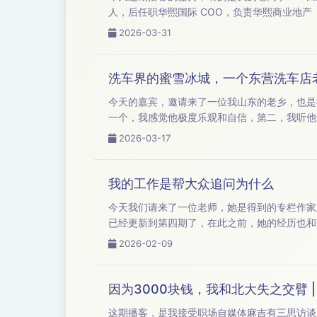
人，后任职华熙国际 COO，负责华熙商业地产
了接近上市，而且是行业的第一名，（2016 年
2026-03-31
洗车界的蜜雪冰城，一个东营洗车店
今天的嘉宾，邀请来了一位我山东的老乡，也是我无意间认识的一个创
一个，我感觉他极度乐观和自信，第二，我听他
到的一些东西，我觉得这蛮有意思的。 而且崔总的人生，也有点波澜壮阔，他跟我说自己赔钱赔了10 年。我也挺好奇的，10 年居然还没赔破
2026-03-17
产...
我的工作是帮大众追问为什么
今天我们请来了一位老师，她是得到的专栏作家/主理人——蔡钰老师。 蔡钰老师常年在观察商
已经更新到第四期了，在此之前，她的经历也和商业有关（她之前在虎嗅）。 今天恰好
和商业有关的一些大事情，算是做一个复盘；另
2026-02-09
些变化。 ...
因为3000块钱，我和北大失之交臂 |
这期播客，是我接受职场自媒体麻吉有三思访谈