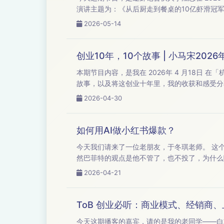
演讲主题为：《从后厨走到餐桌的10亿虾滑冠军》
2026-05-14
创业10年，10个故事 | 小马宋202
本期节目内容，是我在 2026年 4 月18日 在「杭州
故事，以及将这创业十年里，我的收获和感受分享给大家。 借由这10个不同的故事，希望能对你有一点启发。 评论区可
2026-04-30
如何用AI做小红书爆款？
今天我们请来了一位老朋友，于冬琪老师。 这个机缘巧合是什么呢？是我前两天看了巴菲特退休之后，第一场公开接受采访中，他聊到了AI。 当
然巴菲特的观点是他不管了，也不投了，为什么呢？因为他说
轻 40 多岁
2026-04-21
ToB 创业必听：商业模式、经销商
今天这期播客的嘉宾，请的是我的老同学——白志强。 白志强是我 20 多年前，在北航读 MBA 的同学。 他的个人经历，