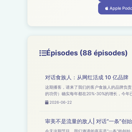
Apple Podc
Épisodes (88 épisodes)
对话食族人：从网红活成 10 亿品牌
这期播客，请来了我们的客户食族人的品牌负责人刘鹏飞刘总。 食族人过去是我们很重要的一个快消品的
的功劳）确实每年都在20%-30%的增长，今
润都增长的很不错。 今天我们就请刘总和我们聊下，这几年食族人究竟做对了什么，有什么判断，以及食族人有着什么样的企业理念。以下是本
2026-06-22
期节目...
审美不是流量的敌人| 对话“一条”创
今天这期节目，我们邀请的嘉宾是“一条”的创始人——徐沪生老师。 徐沪生老师从去年3月份开始做短