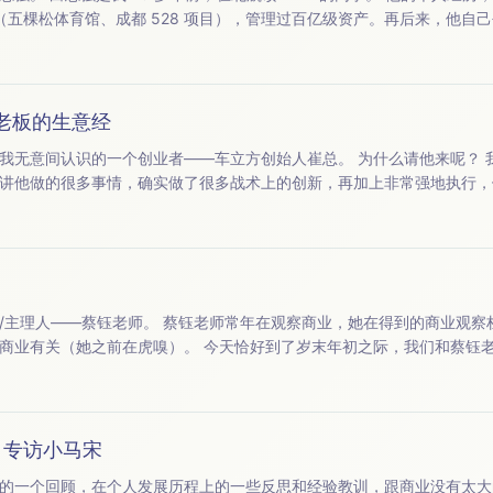
（五棵松体育馆、成都 528 项目），管理过百亿级资产。再后来，他自
初创办水处理材料企业，主营反渗透膜相关材料，主打进口产品平替，3-4 
老板的生意经
业者——车立方创始人崔总。 为什么请他来呢？ 我觉得崔总很有意思。 第
讲他做的很多事情，确实做了很多战术上的创新，再加上非常强地执行，
业，她在得到的商业观察栏目《蔡钰·商业参考》
到了岁末年初之际，我们和蔡钰老师来聊一聊，这一年来
外，也聊一聊我们两个人今年印象比较深的一些事情，以及各自观察到的
 专访小马宋
的一个回顾，在个人发展历程上的一些反思和经验教训，跟商业没有太大