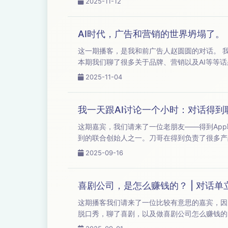
2025-11-12
AI时代，广告和营销的世界坍塌了。
这一期播客，是我和前广告人赵圆圆的对话。 我和赵圆圆算是奥美的同事，但是我跟他没有同时在奥美，后来他去了阿里，也是阿里前直播负责人。
本期我们聊了很多关于品牌、营销以及AI等等话题。以下是本期内容，欢迎收听。 
2025-11-04
我一天跟AI讨论一个小时：对话得到
这期嘉宾，我们请来了一位老朋友——得到App联合创始人刀哥。 刀哥的网名叫快刀青衣，大家也知道，
到的联合创始人之一。刀哥在得到负责了很多产品、技术
2025-09-16
喜剧公司，是怎么赚钱的？ | 对话单
这期播客我们请来了一位比较有意思的嘉宾，因为他就是做
脱口秀，聊了喜剧，以及做喜剧公司怎么赚钱的。 欢迎大家收听。 【本期嘉宾】：主播｜小马宋，小马宋战略营销咨询公司创始人 嘉宾 | 