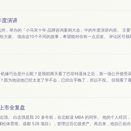
6年度演讲
举办的「小马宋十年·品牌咨询案例大会」中的年度演讲内容。 主要讲述小马宋和客户们的故
PT &amp;《小马宋
创业简史》。 以下是本期播客，欢迎收听。 【本期嘉宾】：主播｜小马宋（小马宋战略营销咨询公司创始人） ...
太老了学不会，已经出手晚了，所以不投。 但我看了看，我比巴菲特大概年轻 40
AI 的。 那最近我们公司其实也在 AI 工作流上，做了一些尝试，包括我们也找了一位专门给我们进行
、上市全复盘
在和君咨询做合伙人，
棵松体育馆、成都 528 项目），管理过百亿级资产。再后来，他自己创
处理材料企业，主营反渗透膜相关材料，主打进口产品平替，3-4 年做到单.