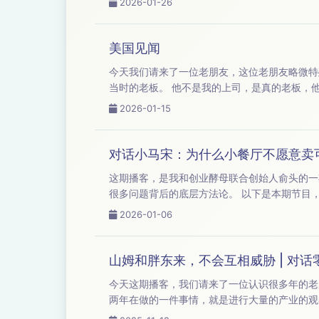
2026-01-26
美国见闻
今天我们请来了一位老朋友，这位老朋友略微特殊一点，因为他是我的前老板。 在 201
当时的老板。 他不是我的上司，是真的老板，他就是这个公司的创始人。 那再后来，梁子就不做广告行业了。 他在美国待过比较长的时间。 最近有
一个话题比
2026-01-15
对话小马宋：为什么小餐厅不愿意卖
这期播客，是我和创业酵母联合创始人俞头的一期对话。 本期我们聊了很多关于营销的话题，比如产品、渠道、传播、推广
很多问题背后的底层方法论。 以下是本期节目，欢迎收听。 【本期嘉宾】：嘉宾｜小马宋（小马宋战略营销咨询公司创始人） 嘉宾 | 俞朝翎（创业
2026-01-06
山姆和胖东来，不会互相威胁 | 对
今天这期播客，我们请来了一位认识很多年的老朋友，也是零售行业的专家
两年在做的一件事情，就是进行大量的产业的观