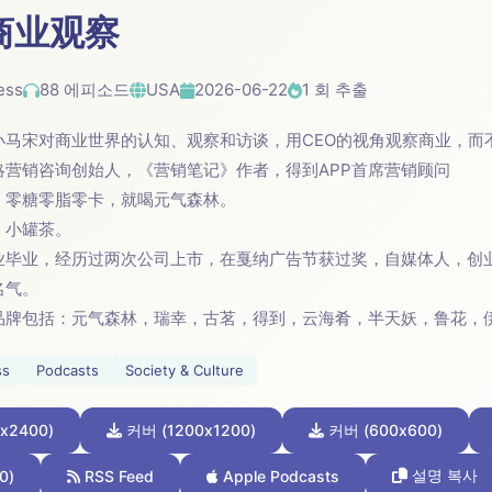
商业观察
ess
88 에피소드
USA
2026-06-22
1 회 추출
小马宋对商业世界的认知、观察和访谈，用CEO的视角观察商业，而
略营销咨询创始人，《营销笔记》作者，得到APP首席营销顾问
：零糖零脂零卡，就喝元气森林。
：小罐茶。
业毕业，经历过两次公司上市，在戛纳广告节获过奖，自媒体人，创业
名气。
品牌包括：元气森林，瑞幸，古茗，得到，云海肴，半天妖，鲁花，
ss
Podcasts
Society & Culture
x2400)
커버 (1200x1200)
커버 (600x600)
0)
RSS Feed
Apple Podcasts
설명 복사