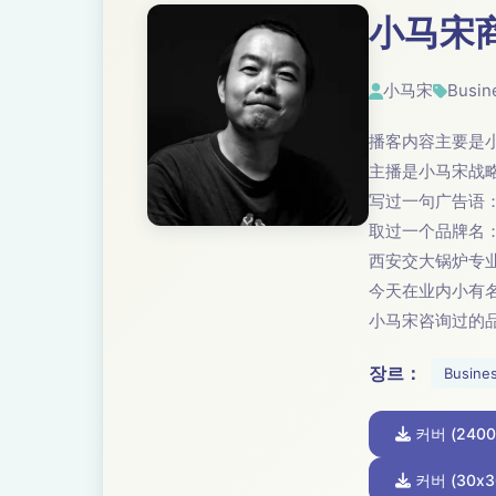
小马宋
小马宋
Busin
播客内容主要是
主播是小马宋战
写过一句广告语
取过一个品牌名
西安交大锅炉专
今天在业内小有
小马宋咨询过的
장르：
Busine
커버 (2400
커버 (30x3