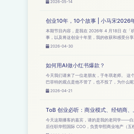
2026-05-14
创业10年，10个故事 | 小马宋202
本期节目内容，是我在 2026年 4 月18日 在「杭州」
事，以及将这创业十年里，我的收获和感受分享给大家。 借由这10个不同的故事，希望能对你有一点启发。 评论区可领取 演讲P
2026-04-30
如何用AI做小红书爆款？
今天我们请来了一位老朋友，于冬琪老师。 这个机缘巧合是什么呢？是我前两天看了巴菲特退休之后，第一场公开接受采访中，他聊到了AI。 当然
巴菲特的观点是他不管了，也不投了，为什么呢？因为他说他已经
多岁，我还是需要搞懂 
2026-04-21
ToB 创业必听：商业模式、经销商
今天这期播客的嘉宾，请的是我的老同学——白志强。 白志强是我 20 多年前，在北航读 MBA 的同学。 他的个人经历，先是
后任职华熙国际 COO，负责华熙商业地产（五
市，而且是行业的第一名，（2016 年初创办水