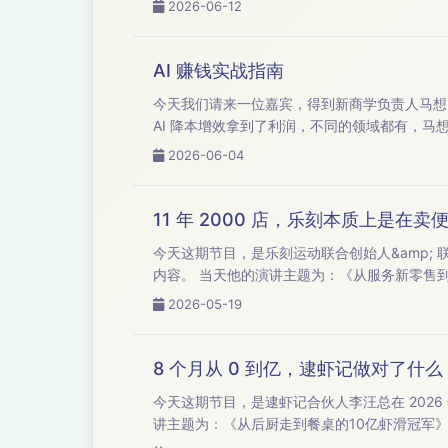
2026-06-12
AI 赚钱实战指南
今天我们请来一位嘉宾，得到新商学负责人马想。 得到新商学有大量的一线老板深度地接触了AI，这些老板要么就真的是靠 AI 赚到钱，要
AI 降本增效拿到了利润，不同的领域都有，
2026-06-04
11 年 2000 店，乐刻本质上是在
今天这期节目，是乐刻运动联合创始人&amp; 联席
内容。 当天他的演讲主题为：《从服务新零售到产业互联网》。今天我们把夏东总的演讲内容分享出来，希望他的经历和思考，能对你有启发。 以
下是本期节目，欢迎收听。 【本
2026-05-19
8 个月从 0 到亿，逮虾记做对了什么
今天这期节目，是逮虾记合伙人李汪总在 2026 年
讲主题为：《从后厨走到餐桌的10亿虾滑冠军》。今