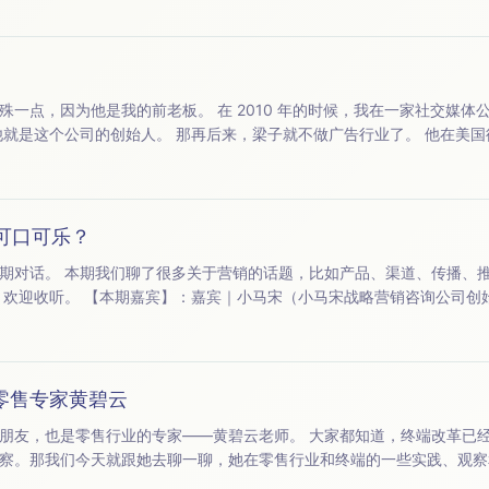
0 年的时候，我在一家社交媒体公司做创意总监，梁子就是我
较火，就是“斩杀线”这个词。 所谓的“斩杀线”，其实来自于游戏里边的一个词汇，大概就是说对手的血值到一定
可口可乐？
等等话题，也深入探讨了
酵母创始人） 【内容索引】：00:01:06 &nbsp;&nbsp;&nbsp;&nbsp;开场自我介绍 00:02...
话零售专家黄碧云
——黄碧云老师。 大家都知道，终端改革已经天翻地覆了，黄碧云老师这
察。那我们今天就跟她去聊一聊，她在零售行业和终端的一些实践、观察
局及其产业观察等等话题，欢迎收听。 【本期嘉宾】：