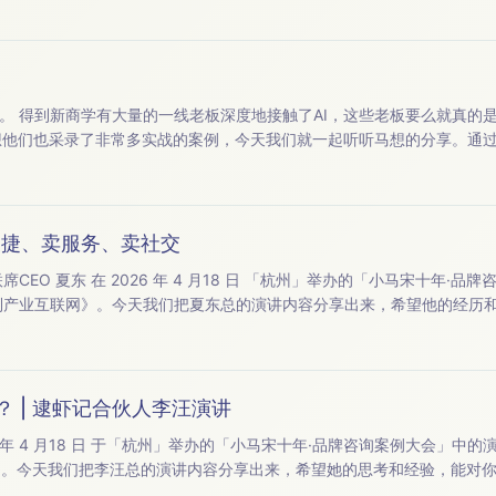
么是通过
马想他们也采录了非常多实战的案例，今天我们就一起听听马想的分享。通
验。 以下是今天的内容，希望能对你有启发。 【本期嘉宾】：嘉宾｜小
卖便捷、卖服务、卖社交
CEO 夏东 在 2026 年 4 月18 日 「杭州」举办的「小马宋十年·
期嘉宾】：嘉宾 | 夏东（ 乐刻运动联合创始人 &amp; 联席CEO ） ...
？ | 逮虾记合伙人李汪演讲
 4 月18 日 于「杭州」举办的「小马宋十年·品牌咨询案例大会」中的演讲全部内
天我们把李汪总的演讲内容分享出来，希望她的思考和经验，能对你有启发。 以下
欢迎收听。 【本期嘉宾】：嘉宾 | 李汪 （逮虾记合伙人 &amp; 零售总经理） 个人详细经历：一年内带领公司...