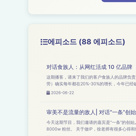
에피소드 (88 에피소드)
对话食族人：从网红活成 10 亿品牌
这期播客，请来了我们的客户食族人的品牌负责人刘鹏飞刘总。 食族人过去是我们很重要的一个快消品的客户
劳）确实每年都在20%-30%的增长，今年已
长的很不错。 今天我们就请刘总和我
2026-06-22
审美不是流量的敌人| 对话“一条”创
今天这期节目，我们邀请的嘉宾是“一条”的创始人——徐沪生老师。 徐沪生老师从去年3月份开始做短视频
8000w 粉丝。 关于做IP，徐老师有很多心得和经验。今天我们把徐老师请过来，聊一聊关于创始人 IP 的相关话题，如果你对企业的视频拍摄、创始