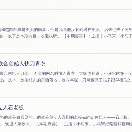
【本期嘉宾】：主播｜小马宋（小马宋战略营销咨询公司创始人）
嘉宾 | 赵圆圆（内容电商自媒体人） 【内容索引】：00:01:24 &nbsp;&nbsp;&nbsp;开场 00:...
联合创始人快刀青衣
小马宋的第一个客户是得到，那刀哥就是得
、数据相关的东西落地，这两年呢，刀哥也做了很多跟AI相关的工作。 今天我们就
哥聊一聊，他在得到的创业经历，以及跟AI相关的经验和话题。 如果大家对知识付费以及AI感兴趣，欢迎收
立人石老板
喜剧的。他就是单立人喜剧的老板&amp;创始人——石老板。 那这一期呢，我跟他聊了
石介甫，
单立人喜剧创始人，《谐星聊天会》《一言不合》主播 【内容索引】：00:02:55 嘉宾自我介绍 00:05:35 ...