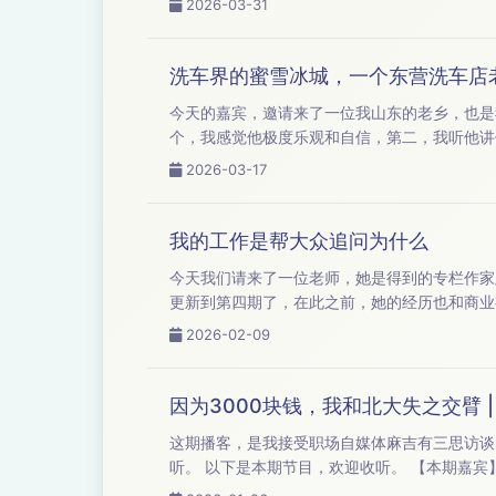
2026-03-31
洗车界的蜜雪冰城，一个东营洗车店
今天的嘉宾，邀请来了一位我山东的老乡，也是我无意间认识的一个创
个，我感觉他极度乐观和自信，第二，我听他讲
些东西，我觉得这蛮
2026-03-17
我的工作是帮大众追问为什么
今天我们请来了一位老师，她是得到的专栏作家/主理人——蔡钰老师。 蔡钰老师常年在观察商业
更新到第四期了，在此之前，她的经历也和商业有关（她之前在虎嗅）。 今天恰好到了岁末年初
2026-02-09
因为3000块钱，我和北大失之交臂 |
这期播客，是我接受职场自媒体麻吉有三思访谈
听。 以下是本期节目，欢迎收听。 【本期嘉宾】：嘉宾｜小马宋（小马宋战略营销咨询公司创始人） 嘉宾 | 麻 &nbsp;&nbsp;吉（前36氪运营总