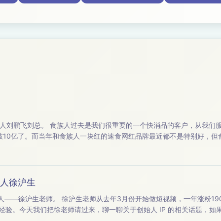
，从我们服务之后，（未必是我们的功
经破10亿了。而当年和食族人一块红的速食网红品牌最近都不是特别好，
们聊下，这几年食族人究竟做对了什么，有什么判断，以及食族人有着什么样的企业
始人徐沪生
，一年涨粉190w，“一条”至今全网也累计
人 IP 这类内容感兴趣，欢迎收听。 【本期嘉宾】：主持人｜小马宋（小马宋战略营销咨询公司创始人） 嘉 宾...