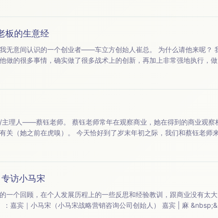
老板的生意经
业者——车立方创始人崔总。 为什么请他来呢？ 我觉得崔总很有意思。 第一
他做的很多事情，确实做了很多战术上的创新，再加上非常强地执行，做
有意思的。 而且崔总的人生，也有点波澜壮阔，他跟我说自己赔钱赔了10 年。我也挺好奇的，10
，她在得到的商业观察栏目《蔡钰·商业参考》已经
之际，我们和蔡钰老师来聊一聊，这一年来和商业有
 专访小马宋
的一个回顾，在个人发展历程上的一些反思和经验教训，跟商业没有太大
监） 【内容索引】：00:01:22 &nbsp;从西安交大锅炉专业毕业后，去了天津石化上班 00:07:32...