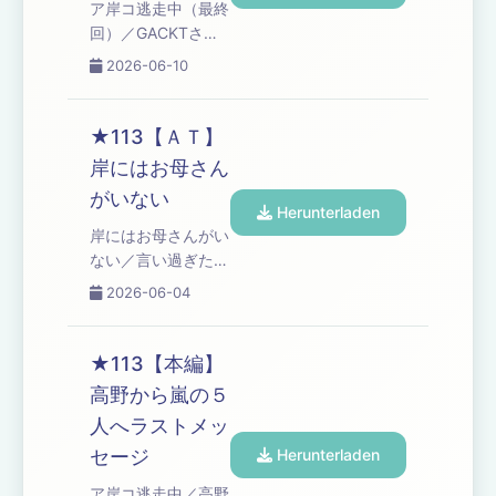
ア岸コ逃走中（最終
回）／GACKTさん
の大喜利／バナナム
2026-06-10
ーン出演／高野ｖｓ
鳩／高野から鳩へメ
ッセージ／嵐からメ
★113【ＡＴ】
ッセージ／気力と体
岸にはお母さん
力／岸家の性教育／
がいない
コーナー「高野正成
Herunterladen
のなんてったって芸
岸にはお母さんがい
人魂」「プレイバッ
ない／言い過ぎた時
ク・ブタピエロ」／
のフォロー／コーナ
2026-06-04
高野アディショナル
ー「オズワルド伊藤
タイム Learn more
の言い訳」 Learn
about your ad
more about your
★113【本編】
choices. Visit
ad choices. Visit
高野から嵐の５
podcastchoices.com/adchoices
podcastchoices.com/adchoices
人へラストメッ
セージ
Herunterladen
ア岸コ逃走中／高野