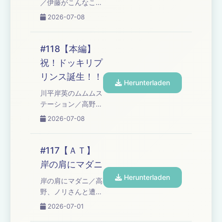
／伊藤がこんなこと
談」／高野アディシ
言ってました／コー
2026-07-08
ョナルタイム Learn
ナー「オズワルド伊
more about your
藤の言い訳」 Learn
ad choices. Visit
more about your
#118【本編】
podcastchoices.com/adchoices
ad choices. Visit
祝！ドッキリプ
podcastchoices.com/adchoices
リンス誕生！！
Herunterladen
川平岸英のムムムス
テーション／高野、
２度目のバナナムー
2026-07-08
ン出演／高野から重
大発表！／出産シー
ン再現／ビッ喝出産
#117【ＡＴ】
／子供の名前／これ
岸の肩にマダニ
からＮＧになるエピ
Herunterladen
ソード／コーナー
岸の肩にマダニ／高
「高野正成のなんて
野、ノリさんと遭遇
ったって芸人魂!!」
／コーナー「オズワ
2026-07-01
／高野アディショナ
ルド伊藤の言い訳」