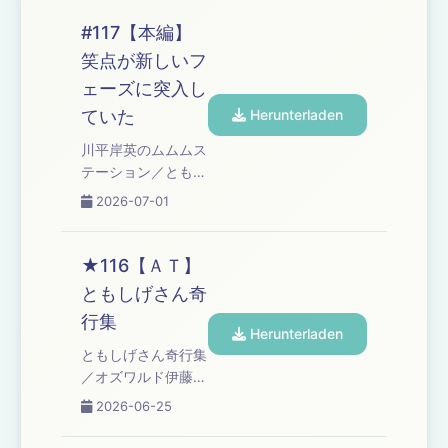
ルタイム Learn
Learn more about
more about your
your ad choices.
#117【本編】
ad choices. Visit
Visit
笑点が新しいフ
podcastchoices.com/adchoices
podcastchoices.com/adchoices
ェーズに突入し
ていた
Herunterladen
川平岸英のムムムス
テーション／ともし
げさん／笑点が新し
2026-07-01
いフェーズに突入し
ていた／「ゴッドタ
ン」での岸のスタン
★116【ＡＴ】
ス／コーナー『高野
ともしげさん奇
ブルドッグのブチギ
行集
レ漫談』／高野アデ
Herunterladen
ィショナルタイム
ともしげさん奇行集
Learn more about
／オズワルド伊藤の
your ad choices.
言い訳 Learn more
2026-06-25
Visit
about your ad
podcastchoices.com/adchoices
choices. Visit