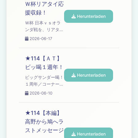
ズワルド伊藤の言い
Ｗ杯リアタイ応
訳」 Learn more
援収録！
about your ad
Herunterladen
choices. Visit
Ｗ杯 日本ｖｓオラ
podcastchoices.com/adchoices
ンダ戦を、リアタイ
で応援収録！／しか
2026-06-17
し、そこには落とし
穴が…／地上波放送
の苦悩／それでも、
★114【ＡＴ】
バモ日本！／コーナ
ビッ喝１週年！
ー「高野ブルドッグ
Herunterladen
のブチギレ漫談」／
ビッグサンダー喝！
高野アディショナル
１周年／コーナー
タイム Learn more
「オズワルド伊藤の
2026-06-10
about your ad
言い訳」 Learn
choices. Visit
more about your
podcastchoices.com/adchoices
ad choices. Visit
★114【本編】
podcastchoices.com/adchoices
高野から鳩へラ
ストメッセージ
Herunterladen