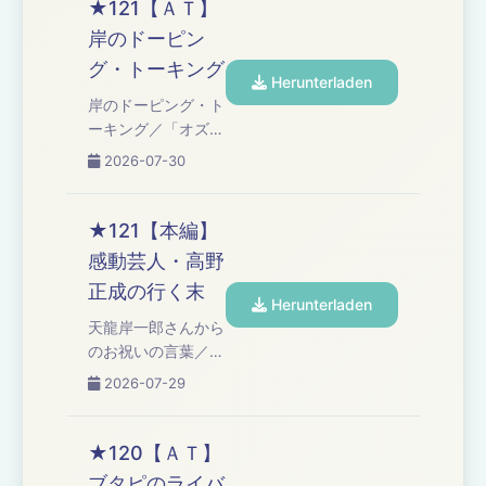
★121【ＡＴ】
岸のドーピン
グ・トーキング
Herunterladen
岸のドーピング・ト
ーキング／「オズワ
ルド伊藤の言い訳」
2026-07-30
Learn more about
your ad choices.
Visit
★121【本編】
podcastchoices.com/adchoices
感動芸人・高野
正成の行く末
Herunterladen
天龍岸一郎さんから
のお祝いの言葉／
「チャンスの時間」
2026-07-29
で号泣／感動芸人の
行く末／ＴＥＮＧＡ
の贈り物／新コーナ
★120【ＡＴ】
ー募集／コーナー
ブタピのライバ