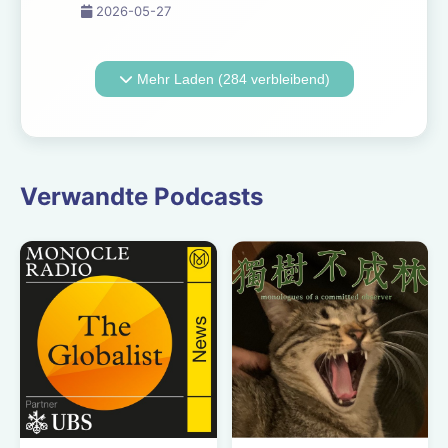
ライブに出演／打ち
2026-05-27
上げで「や団」のヤ
バさが露呈／高野ラ
ーメン屋でカスハラ
Mehr Laden (284 verbleibend)
／Gacktのmixi／
「ＪＲＡ presents
きしたかのの馬ピエ
ロ」～日本ダービー
を予想／高野部屋に
Verwandte Podcasts
入ろう／「高野正成
のなんてったって芸
人魂！！」／高野ア
ディショナルタイム
Learn more about
your ad choices.
Visit
podcastchoices.c...