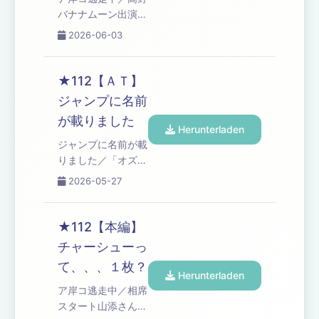
バナナムーン出演／
高野から嵐の５人へ
2026-06-03
ラストメッセージ／
チャーシュー事件の
その後…／コーナー
★112【ＡＴ】
「高野ブルドッグの
ジャンプに名前
ブチギレ漫談」／高
が載りました
野アディショナルタ
Herunterladen
イム Learn more
ジャンプに名前が載
about your ad
りました／「オズワ
choices. Visit
ルド伊藤の言い訳」
2026-05-27
podcastchoices.com/adchoices
Learn more about
your ad choices.
Visit
★112【本編】
podcastchoices.com/adchoices
チャーシューっ
て、、、１枚？
Herunterladen
ア岸コ逃走中／相席
スタート山添さんの