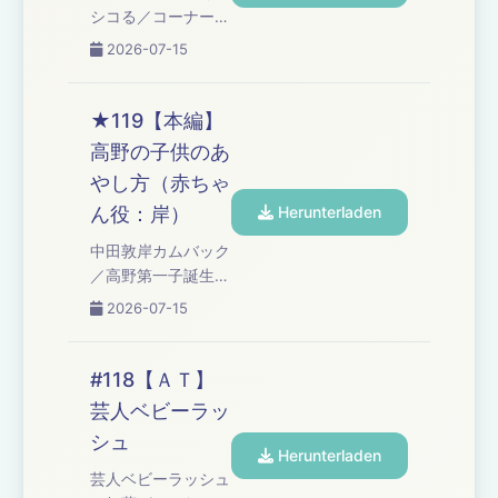
になりたいと言った
シコる／コーナー
ら・・・／コーナー
「オズワルド伊藤の
2026-07-15
「高野正成のなんて
言い訳」 Learn
ったって芸人魂！」
more about your
「プレイバック・ブ
ad choices. Visit
★119【本編】
タピエロ」／高野ア
podcastchoices.com/adchoices
高野の子供のあ
ディショナルタイム
やし方（赤ちゃ
Learn more about
your ad choices.
ん役：岸）
Herunterladen
Visit
中田敦岸カムバック
podcastchoices.c...
／高野第一子誕生の
反響／子供のあやし
2026-07-15
方（赤ちゃん役：
岸）／子供の名前予
想／ともしげさんの
#118【ＡＴ】
最新奇行／みなみか
芸人ベビーラッ
わさん、しんいちさ
シュ
んからのお祝い／コ
Herunterladen
ーナー「高野ブルド
芸人ベビーラッシュ
ッグのブチギレ漫