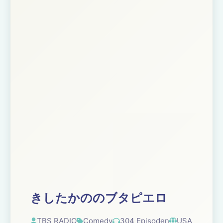
きしたかののブタピエロ
TBS RADIO
Comedy
304 Episoden
USA