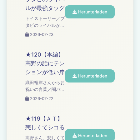
「高野ブルドッグの
ルが最強タッグ
ブチギレ漫談！」／
Herunterladen
高野アディショナル
トイストーリー／ブ
タイム Learn more
タピのライバルが最
about your ad
強タッグ／コーナー
2026-07-23
choices. Visit
「オズワルド伊藤の
podcastchoices.com/adchoices
言い訳」 Learn
more about your
★120【本編】
ad choices. Visit
高野の話にテン
podcastchoices.com/adchoices
ションが低い岸
Herunterladen
織田裕岸さんからお
祝いの言葉／闇バイ
ト禁止の広報動画／
2026-07-22
岸の点と点がつなが
った話／早坂営業
で、ウド鈴木さんと
★119【ＡＴ】
関根勤さん／高野の
悲しくてシコる
子供の名前予想／も
Herunterladen
し自分の子供が芸人
高野さん、悲しくて