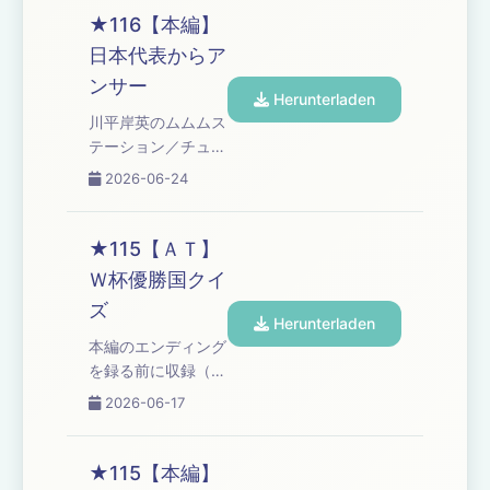
podcastchoices.com/adchoices
★116【本編】
日本代表からア
ンサー
Herunterladen
川平岸英のムムムス
テーション／チュニ
ア戦はどこで観た？
2026-06-24
／日本代表からアン
サー／高野園芸／日
本一おもしろい大崎
★115【ＡＴ】
／コーナー「高野正
Ｗ杯優勝国クイ
成のなんてったって
ズ
芸人魂!!」「プレイ
Herunterladen
バック・ブタピエ
本編のエンディング
ロ」／高野アディシ
を録る前に収録（オ
ョナルタイム Learn
ランダ戦後半の途
2026-06-17
more about your
中）／Ｗ杯優勝国ク
ad choices. Visit
イズ／SUNDAYブレ
podcastchoices.com/adchoices
イク／コーナー「オ
★115【本編】