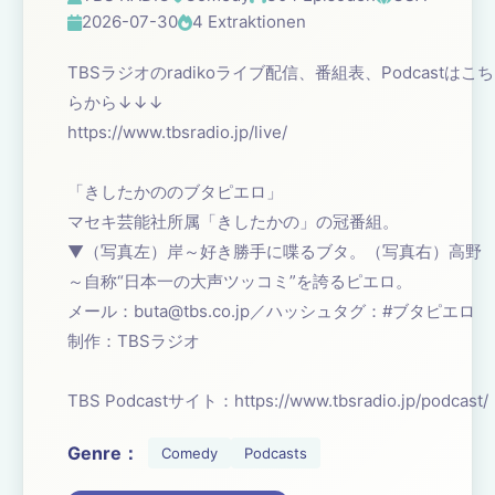
2026-07-30
4 Extraktionen
TBSラジオのradikoライブ配信、番組表、Podcastはこち
らから↓↓↓
https://www.tbsradio.jp/live/
「きしたかののブタピエロ」
マセキ芸能社所属「きしたかの」の冠番組。
▼（写真左）岸～好き勝手に喋るブタ。（写真右）高野
～自称“日本一の大声ツッコミ”を誇るピエロ。
メール：
buta@tbs.co.jp
／ハッシュタグ：#ブタピエロ
制作：TBSラジオ
TBS Podcastサイト：https://www.tbsradio.jp/podcast/
Genre：
Comedy
Podcasts