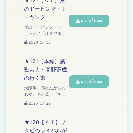
★121【ＡＴ】岸
２／コーナー「ウドさ
のドーピング・ト
んと高野くぅ～～
ーキング
ん！！」「関根さん
ดาวน์โหลด
の！ほんっと秀逸だよ
岸のドーピング・トー
ねぇ～」／高野アディ
キング／「オズワルド
ショナルタイム Learn
伊藤の言い訳」 Learn
2026-07-30
more about your ad
more about your ad
choices. Visit
choices. Visit
podcastchoices.com/adchoices
podcastchoices.com/adchoices
★121【本編】感
動芸人・高野正成
の行く末
ดาวน์โหลด
天龍岸一郎さんからの
お祝いの言葉／「チャ
ンスの時間」で号泣／
2026-07-29
感動芸人の行く末／Ｔ
ＥＮＧＡの贈り物／新
コーナー募集／コーナ
★120【ＡＴ】ブ
ー「高野ブルドッグの
タピのライバルが