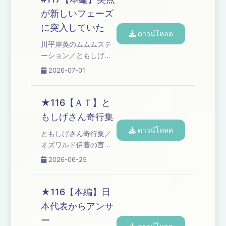
podcastchoices.com/adchoices
が新しいフェーズ
に突入していた
ดาวน์โหลด
川平岸英のムムムステ
ーション／ともしげさ
ん／笑点が新しいフェ
2026-07-01
ーズに突入していた／
「ゴッドタン」での岸
のスタンス／コーナー
★116【ＡＴ】と
『高野ブルドッグのブ
もしげさん奇行集
チギレ漫談』／高野ア
ดาวน์โหลด
ディショナルタイム
ともしげさん奇行集／
Learn more about your
オズワルド伊藤の言い
ad choices. Visit
訳 Learn more about
2026-06-25
podcastchoices.com/adchoices
your ad choices. Visit
podcastchoices.com/adchoices
★116【本編】日
本代表からアンサ
ー