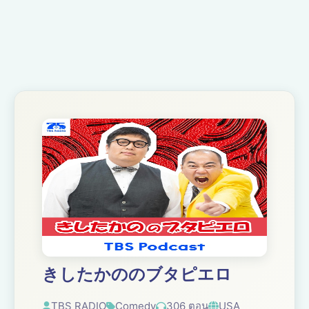
きしたかののブタピエロ
TBS RADIO
Comedy
306 ตอน
USA