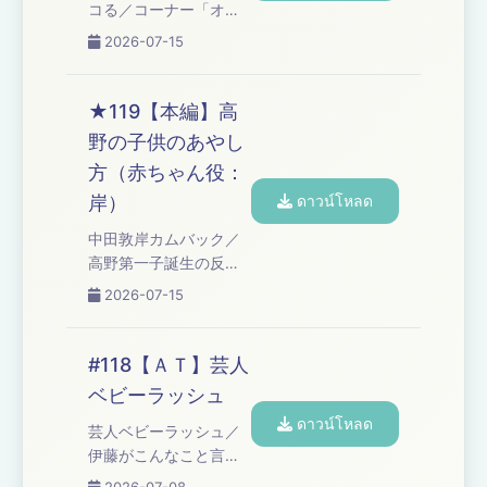
ら・・・／コーナー
コる／コーナー「オズ
「高野正成のなんてっ
ワルド伊藤の言い訳」
2026-07-15
たって芸人魂！」「プ
Learn more about your
レイバック・ブタピエ
ad choices. Visit
ロ」／高野アディショ
podcastchoices.com/adchoices
★119【本編】高
ナルタイム Learn more
野の子供のあやし
about your ad choices.
方（赤ちゃん役：
Visit
podcastchoices.c...
岸）
ดาวน์โหลด
中田敦岸カムバック／
高野第一子誕生の反響
／子供のあやし方（赤
2026-07-15
ちゃん役：岸）／子供
の名前予想／ともしげ
さんの最新奇行／みな
#118【ＡＴ】芸人
みかわさん、しんいち
ベビーラッシュ
さんからのお祝い／コ
ดาวน์โหลด
ーナー「高野ブルドッ
芸人ベビーラッシュ／
グのブチギレ漫談」／
伊藤がこんなこと言っ
高野アディショナルタ
てました／コーナー