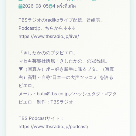
2026-08-05
4 ครั้งที่สกัด
TBSラジオのradikoライブ配信、番組表、
Podcastはこちらから↓↓↓
https://www.tbsradio.jp/live/
「きしたかののブタピエロ」
マセキ芸能社所属「きしたかの」の冠番組。
▼（写真左）岸～好き勝手に喋るブタ。（写真
右）高野～自称“日本一の大声ツッコミ”を誇る
ピエロ。
メール：
buta@tbs.co.jp
／ハッシュタグ：#ブタ
ピエロ 制作：TBSラジオ
TBS Podcastサイト：
https://www.tbsradio.jp/podcast/