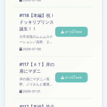
2026-07-08
イム Learn more about
「オズワルド伊藤の言
your ad choices. Visit
い訳」 Learn more
podcastchoices.com/adchoices
about your ad choices.
#118【本編】祝！
Visit
ドッキリプリンス
podcastchoices.com/adchoices
誕生！！
ดาวน์โหลด
川平岸英のムムムステ
ーション／高野、２度
目のバナナムーン出演
2026-07-08
／高野から重大発表！
／出産シーン再現／ビ
ッ喝出産／子供の名前
#117【ＡＴ】岸の
／これからＮＧになる
肩にマダニ
エピソード／コーナー
ดาวน์โหลด
「高野正成のなんてっ
岸の肩にマダニ／高
たって芸人魂!!」／高野
野、ノリさんと遭遇／
アディショナルタイム
コーナー「オズワルド
2026-07-01
Learn more about your
伊藤の言い訳」 Learn
ad choices. Visit
more about your ad
podcastchoices.com/adchoices
choices. Visit
#117【本編】笑点