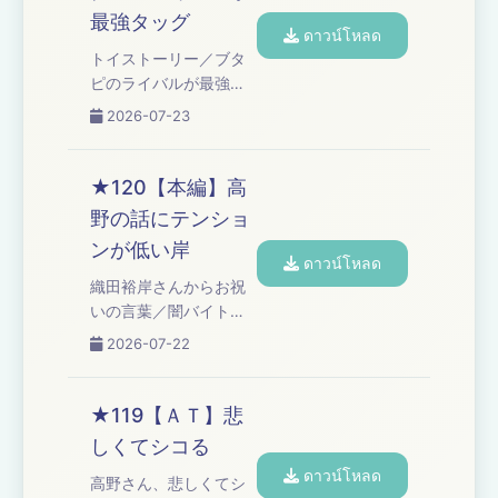
ブチギレ漫談！」／高
最強タッグ
野アディショナルタイ
ดาวน์โหลด
ム Learn more about
トイストーリー／ブタ
your ad choices. Visit
ピのライバルが最強タ
podcastchoices.com/adchoices
ッグ／コーナー「オズ
2026-07-23
ワルド伊藤の言い訳」
Learn more about your
ad choices. Visit
★120【本編】高
podcastchoices.com/adchoices
野の話にテンショ
ンが低い岸
ดาวน์โหลด
織田裕岸さんからお祝
いの言葉／闇バイト禁
止の広報動画／岸の点
2026-07-22
と点がつながった話／
早坂営業で、ウド鈴木
さんと関根勤さん／高
★119【ＡＴ】悲
野の子供の名前予想／
しくてシコる
もし自分の子供が芸人
ดาวน์โหลด
になりたいと言った
高野さん、悲しくてシ