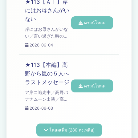
★113【ＡＴ】岸
力と体力／岸家の性教
にはお母さんがい
育／コーナー「高野正
ない
成のなんてったって芸
ดาวน์โหลด
人魂」「プレイバッ
岸にはお母さんがいな
ク・ブタピエロ」／高
い／言い過ぎた時のフ
野アディショナルタイ
ォロー／コーナー「オ
2026-06-04
ム Learn more about
ズワルド伊藤の言い
your ad choices. Visit
訳」 Learn more about
podcastchoices.com/adchoices
your ad choices. Visit
★113【本編】高
podcastchoices.com/adchoices
野から嵐の５人へ
ラストメッセージ
ดาวน์โหลด
ア岸コ逃走中／高野バ
ナナムーン出演／高野
から嵐の５人へラスト
2026-06-03
メッセージ／チャーシ
ュー事件のその後…／
コーナー「高野ブルド
โหลดเพิ่ม (286 คงเหลือ)
ッグのブチギレ漫談」