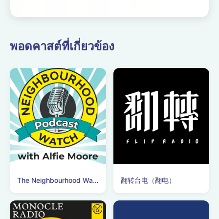
／高野アディショナル
タイム Learn more
about your ad choices.
Visit
พอดคาสต์ที่เกี่ยวข้อง
podcastchoices.com/adchoices
The Neighbourhood Watch Podcast
翻转台电（翻电）