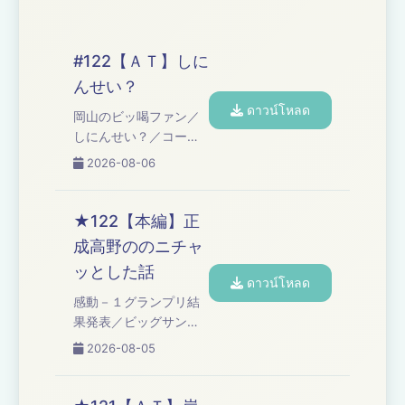
#122【ＡＴ】しに
んせい？
ดาวน์โหลด
岡山のビッ喝ファン／
しにんせい？／コーナ
ー「オズワルド伊藤の
2026-08-06
言い訳」 Learn more
about your ad choices.
Visit
★122【本編】正
podcastchoices.com/adchoices
成高野ののニチャ
ッとした話
ดาวน์โหลด
感動－１グランプリ結
果発表／ビッグサンダ
ー喝！！Ｔシャツ新作
2026-08-05
発売決定！／正成高野
の〇〇な話／大将岸の
長瀬くんな話／Ｄａｙ