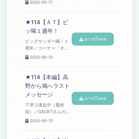
2026-06-17
には落とし穴が…／地
上波放送の苦悩／それ
でも、バモ日本！／コ
★114【ＡＴ】ビ
ーナー「高野ブルドッ
ッ喝１週年！
グのブチギレ漫談」／
ดาวน์โหลด
高野アディショナルタ
ビッグサンダー喝！１
イム Learn more about
周年／コーナー「オズ
your ad choices. Visit
ワルド伊藤の言い訳」
2026-06-10
podcastchoices.com/adchoices
Learn more about your
ad choices. Visit
podcastchoices.com/adchoices
★114【本編】高
野から鳩へラスト
メッセージ
ดาวน์โหลด
ア岸コ逃走中（最終
回）／GACKTさんの大
喜利／バナナムーン出
2026-06-10
演／高野ｖｓ鳩／高野
から鳩へメッセージ／
嵐からメッセージ／気