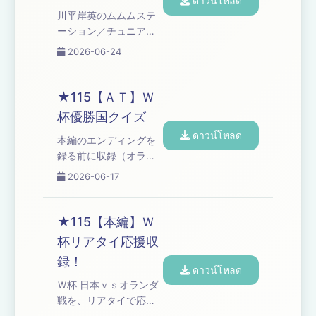
ดาวน์โหลด
川平岸英のムムムステ
ーション／チュニア戦
はどこで観た？／日本
2026-06-24
代表からアンサー／高
野園芸／日本一おもし
ろい大崎／コーナー
★115【ＡＴ】Ｗ
「高野正成のなんてっ
杯優勝国クイズ
たって芸人魂!!」「プレ
ดาวน์โหลด
イバック・ブタピエ
本編のエンディングを
ロ」／高野アディショ
録る前に収録（オラン
ナルタイム Learn more
ダ戦後半の途中）／Ｗ
2026-06-17
about your ad choices.
杯優勝国クイズ／
Visit
SUNDAYブレイク／コ
podcastchoices.com/adchoices
ーナー「オズワルド伊
★115【本編】Ｗ
藤の言い訳」 Learn
杯リアタイ応援収
more about your ad
録！
choices. Visit
ดาวน์โหลด
podcastchoices.com/adchoices
Ｗ杯 日本ｖｓオランダ
戦を、リアタイで応援
収録！／しかし、そこ