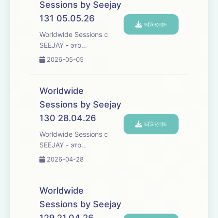
Sessions by Seejay
увлекательное
131 05.05.26
исследование
ডাউনলোড
различных культур и
Worldwide Sessions с
жанров танцевальной
SEEJAY - это
музыки со всего ...
захватывающее
2026-05-05
музыкальное
путешествие, которое
переступает границы,
Worldwide
погружая вас в
Sessions by Seejay
увлекательное
130 28.04.26
исследование
ডাউনলোড
различных культур и
Worldwide Sessions с
жанров танцевальной
SEEJAY - это
музыки со всего ...
захватывающее
2026-04-28
музыкальное
путешествие, которое
переступает границы,
Worldwide
погружая вас в
Sessions by Seejay
увлекательное
129 21.04.26