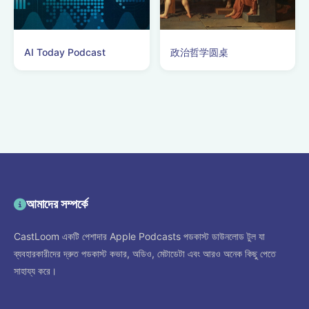
AI Today Podcast
政治哲学圆桌
আমাদের সম্পর্কে
CastLoom একটি পেশাদার Apple Podcasts পডকাস্ট ডাউনলোড টুল যা
ব্যবহারকারীদের দ্রুত পডকাস্ট কভার, অডিও, মেটাডেটা এবং আরও অনেক কিছু পেতে
সাহায্য করে।