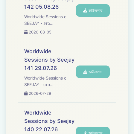
142 05.08.26
ডাউনলোড
Worldwide Sessions с
SEEJAY - это
захватывающее
2026-08-05
музыкальное
путешествие, которое
переступает границы,
Worldwide
погружая вас в
Sessions by Seejay
увлекательное
141 29.07.26
исследование
ডাউনলোড
различных культур и
Worldwide Sessions с
жанров танцевальной
SEEJAY - это
музыки со всего ...
захватывающее
2026-07-29
музыкальное
путешествие, которое
переступает границы,
Worldwide
погружая вас в
Sessions by Seejay
увлекательное
140 22.07.26
исследование
ডাউনলোড