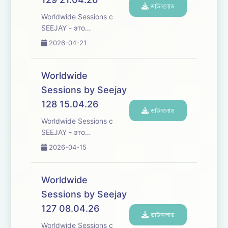
исследование
ডাউনলোড
различных культур и
Worldwide Sessions с
жанров танцевальной
SEEJAY - это
музыки со всего ...
захватывающее
2026-04-21
музыкальное
путешествие, которое
переступает границы,
Worldwide
погружая вас в
Sessions by Seejay
увлекательное
128 15.04.26
исследование
ডাউনলোড
различных культур и
Worldwide Sessions с
жанров танцевальной
SEEJAY - это
музыки со всего ...
захватывающее
2026-04-15
музыкальное
путешествие, которое
переступает границы,
Worldwide
погружая вас в
Sessions by Seejay
увлекательное
127 08.04.26
исследование
ডাউনলোড
различных культур и
Worldwide Sessions с