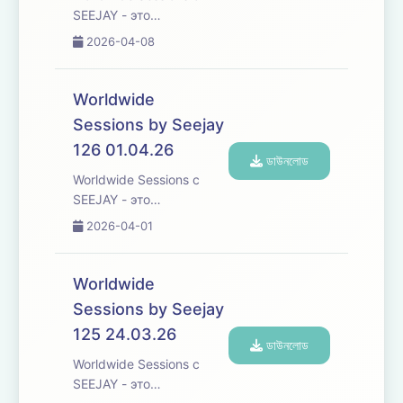
жанров танцевальной
SEEJAY - это
музыки со всего ...
захватывающее
2026-04-08
музыкальное
путешествие, которое
переступает границы,
Worldwide
погружая вас в
Sessions by Seejay
увлекательное
126 01.04.26
исследование
ডাউনলোড
различных культур и
Worldwide Sessions с
жанров танцевальной
SEEJAY - это
музыки со всего ...
захватывающее
2026-04-01
музыкальное
путешествие, которое
переступает границы,
Worldwide
погружая вас в
Sessions by Seejay
увлекательное
125 24.03.26
исследование
ডাউনলোড
различных культур и
Worldwide Sessions с
жанров танцевальной
SEEJAY - это
музыки со всего ...