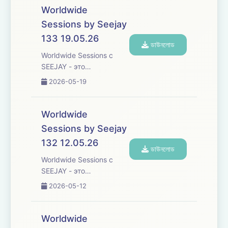
переступает границы,
Worldwide
погружая вас в
Sessions by Seejay
увлекательное
133 19.05.26
исследование
ডাউনলোড
различных культур и
Worldwide Sessions с
жанров танцевальной
SEEJAY - это
музыки со всего ...
захватывающее
2026-05-19
музыкальное
путешествие, которое
переступает границы,
Worldwide
погружая вас в
Sessions by Seejay
увлекательное
132 12.05.26
исследование
ডাউনলোড
различных культур и
Worldwide Sessions с
жанров танцевальной
SEEJAY - это
музыки со всего ...
захватывающее
2026-05-12
музыкальное
путешествие, которое
переступает границы,
Worldwide
погружая вас в