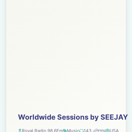
Worldwide Sessions by SEEJAY
Royal Radio 98.6Fm
Music
143 এপিসোড
USA