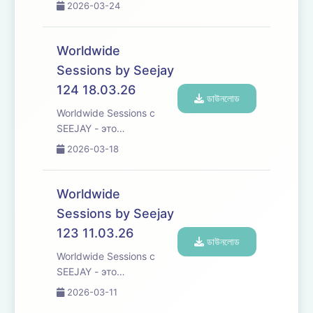
захватывающее
2026-03-24
музыкальное
путешествие, которое
переступает границы,
Worldwide
погружая вас в
Sessions by Seejay
увлекательное
124 18.03.26
исследование
ডাউনলোড
различных культур и
Worldwide Sessions с
жанров танцевальной
SEEJAY - это
музыки со всего ...
захватывающее
2026-03-18
музыкальное
путешествие, которое
переступает границы,
Worldwide
погружая вас в
Sessions by Seejay
увлекательное
123 11.03.26
исследование
ডাউনলোড
различных культур и
Worldwide Sessions с
жанров танцевальной
SEEJAY - это
музыки со всего ...
захватывающее
2026-03-11
музыкальное