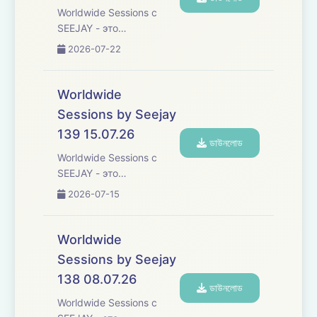
различных культур и
Worldwide Sessions с
жанров танцевальной
SEEJAY - это
музыки со всего ...
захватывающее
2026-07-22
музыкальное
путешествие, которое
переступает границы,
Worldwide
погружая вас в
Sessions by Seejay
увлекательное
139 15.07.26
исследование
ডাউনলোড
различных культур и
Worldwide Sessions с
жанров танцевальной
SEEJAY - это
музыки со всего ...
захватывающее
2026-07-15
музыкальное
путешествие, которое
переступает границы,
Worldwide
погружая вас в
Sessions by Seejay
увлекательное
138 08.07.26
исследование
ডাউনলোড
различных культур и
Worldwide Sessions с
жанров танцевальной