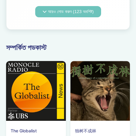
путешествие, которое
переступает границы,
আরও লোড করুন (123 অবশিষ্ট)
погружая вас в
увлекательное
исследование
различных культур и
жанров танцевальной
সম্পর্কিত পডকাস্ট
музыки со всего ...
The Globalist
独树不成林