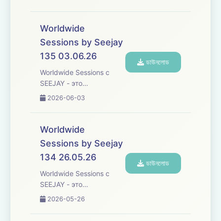
музыкальное
путешествие, которое
переступает границы,
Worldwide
погружая вас в
Sessions by Seejay
увлекательное
135 03.06.26
исследование
ডাউনলোড
различных культур и
Worldwide Sessions с
жанров танцевальной
SEEJAY - это
музыки со всего ...
захватывающее
2026-06-03
музыкальное
путешествие, которое
переступает границы,
Worldwide
погружая вас в
Sessions by Seejay
увлекательное
134 26.05.26
исследование
ডাউনলোড
различных культур и
Worldwide Sessions с
жанров танцевальной
SEEJAY - это
музыки со всего ...
захватывающее
2026-05-26
музыкальное
путешествие, которое