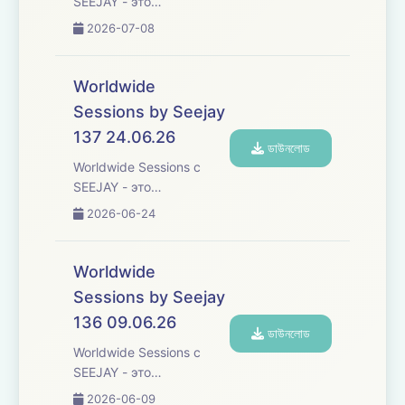
SEEJAY - это
музыки со всего ...
захватывающее
2026-07-08
музыкальное
путешествие, которое
переступает границы,
Worldwide
погружая вас в
Sessions by Seejay
увлекательное
137 24.06.26
исследование
ডাউনলোড
различных культур и
Worldwide Sessions с
жанров танцевальной
SEEJAY - это
музыки со всего ...
захватывающее
2026-06-24
музыкальное
путешествие, которое
переступает границы,
Worldwide
погружая вас в
Sessions by Seejay
увлекательное
136 09.06.26
исследование
ডাউনলোড
различных культур и
Worldwide Sessions с
жанров танцевальной
SEEJAY - это
музыки со всего ...
захватывающее
2026-06-09