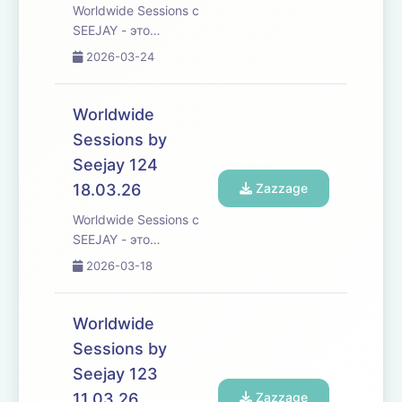
Worldwide Sessions с
музыки со всего ...
SEEJAY - это
захватывающее
2026-03-24
музыкальное
путешествие, которое
переступает границы,
Worldwide
погружая вас в
Sessions by
увлекательное
Seejay 124
исследование
различных культур и
18.03.26
Zazzage
жанров танцевальной
Worldwide Sessions с
музыки со всего ...
SEEJAY - это
захватывающее
2026-03-18
музыкальное
путешествие, которое
переступает границы,
Worldwide
погружая вас в
Sessions by
увлекательное
Seejay 123
исследование
различных культур и
11.03.26
Zazzage