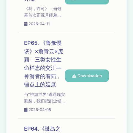
做"，从理想主义的代
《我，许可》：当银
价到盲目相信的力
幕首次正视月经羞
量，我们剖开这场3小
耻，从处女膜的20年
2026-04-11
时对谈的核心：当00
教化到鸭嘴钳的暴
后女演员遇上高知主
力，从阴道洞穴的商
持人，女性帮助女性
业模式到"我的身体谁
EP65. 《鲁豫慢
如何超越年龄与行业
决定"的追问，我们剖
的区隔？为什么"不要
谈》×詹青云×庞
开女性医疗、欲望与
下牌桌"成为最高光的
颖：三类女性生
自我接纳的层层困
收束？ 如果你也在"成
境：当层层许可剥夺
命样态的交汇—
为崇敬的人...
主体性，"睁眼那一刻
神游者的着陆，
Downloaden
爱自己"究竟是逃避还
锚点上的延展
是解法？ 如果你也
在"太胖不行太瘦不
当"神游世界"遭遇现实
行"的规训中窒息，按
割裂，我们把副业锚
下播放——让耳朵先
点、连根拔起与"意义
2026-04-08
接住那份"天赋与我，
找到我"的顿悟拆给你
任性到底"的宣言，
听：从地铁上反复收
把"别人告诉我什么重
听"勇气"的至暗时刻，
EP64.《孤岛之
要"的盲从，改写成"我