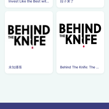
Invest Like the Best with Patrick O'Shaughnessy
段子来了
未知播客
Behind The Knife: The Surgery Podcast