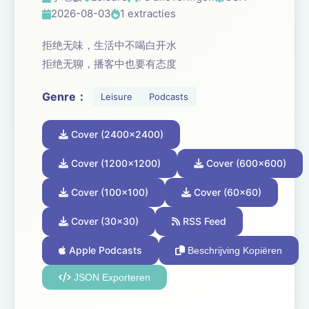
2026-08-03
1 extracties
拒绝无味，生活中不喝白开水
拒绝无聊，播客中也要有态度
Genre：
Leisure
Podcasts
Cover (2400x2400)
Cover (1200x1200)
Cover (600x600)
Cover (100x100)
Cover (60x60)
Cover (30x30)
RSS Feed
Apple Podcasts
Beschrijving Kopiëren
JSON Exporteren