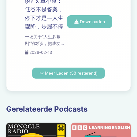
谈》x 章小蕙：
理终于读懂：善良才
魅，敬畏究竟是本能
低谷不是答案，
是无法被实验复制的
还是无知？ 如果你也
人性光辉。 从"知识即
停下才是—人生
在"人类...
Downloaden
解药"的信仰到"清醒即
骤降，步履不停
孤独"的代价，我们追
一场关于“人生多幕
问：若智慧注定带来
剧”的对谈，把成功学
幻灭，为何仍有人选
最爱偷换的词——时
择做那个"装睡也装不
2026-02-13
间、经历与意义——
了"的异端？当查理在
重新摆回它们该有的
阿尔吉侬坟前放下一
重量。 当城市同质
束花，他献祭的究竟
Meer Laden (58 resterend)
化、人被IP化、痛苦
是实验小白鼠，还是
被叙事化，章小蕙
曾经迷信智商的自
用“接受偶然”与“持续
己？ 如果你也在...
重新开始”给出一种更
轻、更硬的活法。 从
Gerelateerde Podcasts
宇宙尺度的时间感
到“步履不停”的朴素原
则，这期节目真正提
供的不是答案，而是