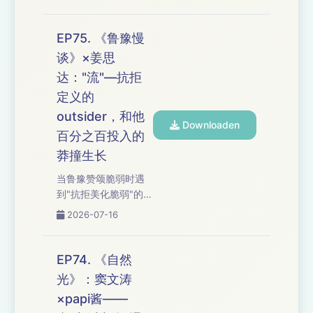
把遇真纪事"没有滤镜
定义命运，你可以温
的纪实"与"被迫承担市
柔地收好伤口，也可
场风险"的赌局拆给你
EP75. 《鲁豫慢
以握紧拳头再拼一次
听：从"163元退休
柔弱不是软弱，愤怒
谈》×姜思
金"到"潮汐效应的悬
也不是失控，它们都
达："流"—抗拒
空"，在游览者的滤镜
在说：我不认命。 时
与生存者的困境之
定义的
间轴： 02:03 "教权
间，谁才是真正的局
outsider，和他
保...
Downloaden
外人？ 从"心忧花贱怨
百分之百投入的
天热"到"土地卖给工
莽撞生长
厂"，从"信息差是关
键"到"农民是失语
当鲁豫赞颂脆弱时遇
的"，我们追问：当乡
到"抗拒美化脆弱"的姜
土中国的差序格局被
思达，"创伤后停止做
2026-07-16
打破，"让被忽视的都
最好的自己"的自我保
得以被看见"是温情还
护与"因为非永恒才更
是无力？在时代的伊
要百分之百投入"的碰
EP74. 《自然
莉...
撞十足迷人——
光》：窦文涛
从"outsider的双刃
×papi酱——
剑"到"预习过死亡却没