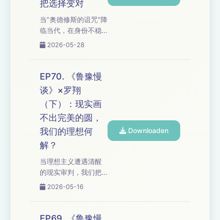
把选择变对
个人决定"的社会计
当"奥德修斯的诅咒"降
提，婚姻意味着什
临当代，在身份不稳
么？ 从"损己利人"的
定、方向不确定的奥
女性代价到"内婚外
2026-05-28
德赛时期，我们还能
婚"的结构博弈，
相信归家的信念吗？
从"1940年代的无力感
从"已知结局的平
重演"到"家庭结构会变
EP70. 《鲁豫慢
淡"到"降临式悲哀"的
化"的乐观预判，我们
谈》×罗翔
过程觉醒，从"结果是
追问：当个体意识觉
（下）：现实画
虚无"到"用行动把坚持
醒遭遇精密...
变成对的选择"，我们
不出完美的圆，
追问：当不确定性成
我们的理想何
Downloaden
为永恒常态，"拥抱变
解？
革"是自我安慰还是答
案？在奥德赛时期持
当理想主义遭遇清醒
续划桨，是莽撞还是
的现实审判，我们把
归途？ 如果让你提前
罗翔口中"画不出的完
2026-05-16
看到自己的未来，你
美的圆"与"警戒探索人
还会勇敢活下去吗？
性"的谦卑拆给你听
当命运把你扔进10年
——从"法不容情"的程
EP69. 《鲁豫慢