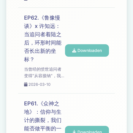
多万劳动者的日常，
力与终身学习能否成
才发现"哑口无言"是知
为孤独的底气？当"河
识分子的第一课。阶
流变河滩"，失去在得
EP62.《鲁豫慢
层凝视如何不自觉，
到中占据何种比例？
谈》x 许知远：
尊重为何不能只是礼
时间轴： 06:36 "孤
当追问者着陆之
貌表演？ 从"冥想很厉
独是...
害"的震惊到"自己赚来
后，环形时间能
的尊重"，我们剖开算
否长出新的坐
Downloaden
法系统的齿轮：奖惩
标？
机制如何让人成瘾又
麻木，农村离婚女性
当曾经的愤世追问者
怎样在父权废墟上重
变得"从容接纳"，我们
建自尊？当白领与蓝
把"知识更新"与"思维
2026-03-10
领同为螺丝钉，消费
固化"的争议拆给你听
者的维权与底层承压
——是理想主义的退
撕裂着谁的人性？ 如
守，还是具体生活的
EP61.《众神之
果你也在AI时代追问
进阶？同一嘉宾，两
地》：信仰与生
阅读的意义，按下...
种读法，一场关于公
计的撕裂，我们
共知识分子如何自处
的核心追问。 从姚
能否做平衡的一
Downloaden