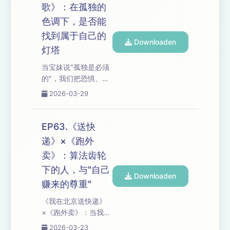
到50岁"润物细无
歌》：在孤独的
许可自己"的主体性觉
声"的包裹。 从被充分
色调下，是否能
醒。...
爱着的后盾安全感，
到对陌生人好奇却对
找到属于自己的
Downloaden
亲密关系疏忽的悖
灯塔
论，我们追问：容错
当宝妹说"孤独是必须
率如何在割裂中生
的"，我们把恐惧、接
长？多锚点生存是逃
纳与十年蜕变的全过
避还是韧性？当"发现
2026-03-29
程拆给你听：从云南
与发明自己"需要连根
村庄的朴素房间，
拔起，你敢把自己推
到"鲜活生命围绕"的自
到边缘吗？ 如果你也
EP63.《送快
然结界，独居女性如
在"寻找意义"与"意义
递》×《跑外
何与死亡和解？ 从雪
找到我"的撕扯中疲
卖》：算法齿轮
梅50岁"最大辜负是自
惫，按下播放—...
己"的觉醒，到78岁福
下的人，与"自己
Downloaden
儿失去所有家人后仍
赚来的尊重"
练英语的身影，我们
《我在北京送快递》
追问：儒家责任束缚
×《跑外卖》：当我们
与阿德勒式主观能动
从哲学对谈转向两千
性如何交锋？经济能
2026-03-23