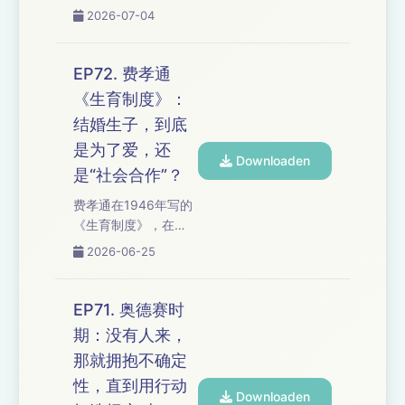
的意义"，我们追问：
面，我们把"保护式的
2026-07-04
当原则遭遇情感，打
惩罚"与"相信受害者不
破边界是成长还是背
是受害者"的平视拆给
叛？持续放下身段，
你听，从"不凝视创
EP72. 费孝通
是好奇还是妥协？...
伤"的镜头语言到"活着
《生育制度》：
本身就是反抗"的加缪
结婚生子，到底
式答案，我们提问：
幸存者必须永远悲情
是为了爱，还
Downloaden
吗？ 从"洗车的崩
是“社会合作”？
溃"到"说出来"的阵
费孝通在1946年写的
痛，从"善意的错
《生育制度》，在
位"到"当成普通人对
2026年我们重新回
待"的艰难，我们追
2026-06-25
望，如今的低生育率
问：当社会只会消费
越来越显著，我们
苦难而非给出解
把"人的死是氏族社会
法，"不把他当受害
EP71. 奥德赛时
的生"的冰冷结构与"我
者"是冷漠还是尊重？
期：没有人来，
理解它但不遵从它"的
如果你也在"过度关
那就拥抱不确定
个体意识拆给你听。
怀"与"刻意回...
从"父亲隐身"的三角维
性，直到用行动
Downloaden
稳到"生不生孩子不是