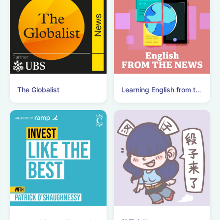
一种把自己从焦虑剧
本里抽离的视角。 时
间轴： 00:38｜鲁豫×
章小蕙：把“人生多幕
剧”从鸡汤拉回真实尺
度 不靠励...
The Globalist
Learning English from the News