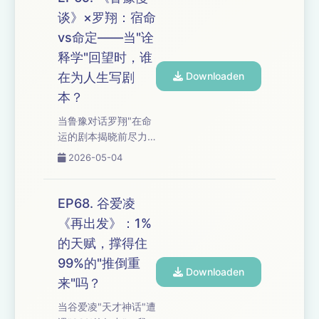
的风暴里，你是被拖
序正义到"现实的理想
谈》×罗翔：宿命
着走，还是...
主义"重建，当两种好
vs命定——当"诠
的价值观互相冲突，
我们还能相信公平正
释学"回望时，谁
义吗？ 从"对抗虚无的
在为人生写剧
Downloaden
救命稻草"到"自负比自
本？
卑更好"的文明冲突，
从"职业的正当性是一
当鲁豫对话罗翔"在命
种自欺"到"被锤之后更
运的剧本揭晓前尽力
放肆"的西西弗斯，这
扮演好自己的角色"，
2026-05-04
些观点背后，我们追
我们把"宿命"与"命
问：当神圣使命沦为
定"的词汇之争、"诠释
不择手段的遮羞布，
学"回望时的命运感，
EP68. 谷爱凌
谦卑是美德还是加
以及"面对命运盲猜未
《再出发》：1%
害？持续...
必输给精挑细选"的洞
的天赋，撑得住
察拆给你听——从罗
翔"被推着走"的小城青
99%的"推倒重
Downloaden
年到鲁豫"不止一个高
来"吗？
峰"的坚持，当容错率
当谷爱凌"天才神话"遭
不断收窄，我们还