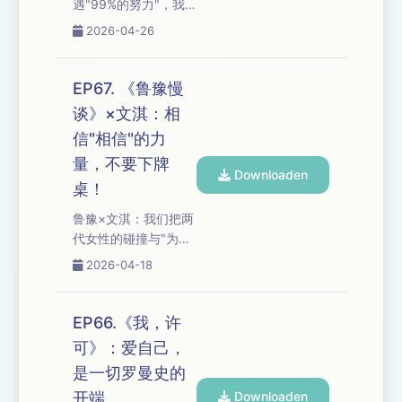
遇"99%的努力"，我
能"我命由我"吗？ 我
们把理想主义的代价
们追问：高考作为唯
2026-04-26
与"保护梦想式母爱"的
一的桥，"盲目又快
托举拆给你听——
乐"的青春特权是莽撞
从"衣服馊臭的11小
还是答案？持续打破
EP67. 《鲁豫慢
时"到"跑步机上的5分
重塑，是虚无还是自
谈》×文淇：相
钟哭泣"，极致量化的
救？ 如果你也在"精挑
信"相信"的力
心流真的能被复制
细选...
吗？ 从"一夜跌回11
量，不要下牌
Downloaden
岁"到"把不可能变成可
桌！
能"，从"压力是一种特
鲁豫×文淇：我们把两
权"到"烂泥里也能开
代女性的碰撞与"为什
花"，我们追问：没有
么不是你"的追问拆给
谷爱凌的家世与容错
2026-04-18
你听——从12岁吃冰
率，普通人还能拥
淇淋拉肚子到"没有人
有"莽撞的坚信"吗？持
来"的独立宣言，鲁豫
续不断的做，是逃避
EP66.《我，许
如何用母性鼓励接住
还是答案？ 如果你也
可》：爱自己，
文淇的"不配得感"？
在"量化心流"与"...
是一切罗曼史的
从"传奇的悲剧色
彩"到"持续不断的
开端
Downloaden