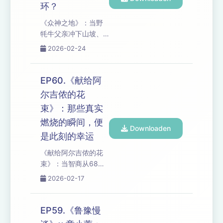
明"田字格"的哲学震
环？
撼，到"盲目难道不是
《众神之地》：当野
一种很好的状态"的生
牦牛父亲冲下山坡、
存策略，我们剖开这
小牦牛为了“自由”脱困
个信息变形、战争娱
2026-02-24
至死，我们把"信仰与
乐化的时代：当新闻
生计"的撕裂现场裸呈
预设情绪、算法收割
给你听。藏民敬畏山
注意力，公共视角如
EP60.《献给阿
神却不得不卖牛换
何消亡？当30岁目标
尔吉侬的花
钱，神性眼神里藏着
达成后只剩"回望过
束》：那些真实
人类无法和解的悖
去"，人生究竟是线
论。 从白海豚被"互利
燃烧的瞬间，便
性...
Downloaden
共生"美化后的食物掠
是此刻的幸运
夺，到东北虎灭绝后
《献给阿尔吉侬的花
奇迹归来，我们追
束》：当智商从68飙
问：普通民众的共情
到185再跌回原点，我
与微小努力，究竟是
2026-02-17
们把"聪明即自由"的迷
改变生态的星火，还
梦彻底拆碎——看见
是掌权者缺席时的自
朋友嘲笑、母亲暴
我感动？当萨满的万
EP59.《鲁豫慢
力、爱情错位后，查
物有灵撞上科学的去