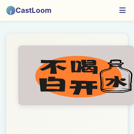
CastLoom