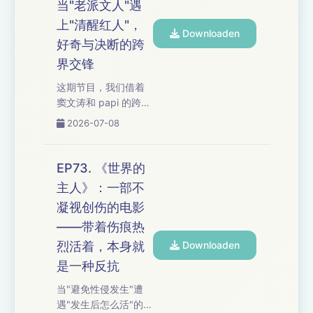
预习过平淡"的越野独
当"老派文人"遇
白，姜思达与鲁豫的
上"清醒红人"，
Downloaden
对谈缓缓落下帷幕。
好奇与决断的跨
从"麻木才是最可怕
界交锋
的"到"排斥与认可同
源"，在探索语言超现
这期节目，我们借着
实的"流"过程中，我们
窦文涛和 papi 的跨界
追问：当敏锐成为自
对谈，聊了聊"完美准
2026-07-08
我孤立的利刃，"百分
备的焦虑"与"不擅长的
之百投入"还能否成为
手反而成功"的悖论；
现实？在理性和感性
从"通向真理的路千千
EP73. 《世界的
之...
万万"的敬畏到"舍弃才
主人》：一部不
是推你往前走"的决
凝视创伤的电影
断，文化人和短视频
顶流谁更清醒？ 从"甘
——带着伤痕热
愿就没有牺牲感"的主
烈活着，本身就
Downloaden
体性到"课题分离是最
是一种反抗
好的防御"，从"能力喜
欢适合的不可能三
当"避免性侵发生"遭
角"到"不完美才是时间
遇"发生后怎么活"的直