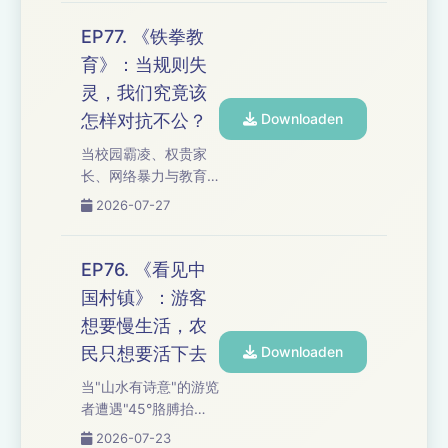
力。我们从鲁豫对谈
刘晓庆聊起，重新认
EP77. 《铁拳教
识一个不断打破年
育》：当规则失
龄、身份和命运限制
灵，我们究竟该
的人。 她为什么能在
最低谷的时候重新开
怎样对抗不公？
Downloaden
始？为什么她可以接
当校园霸凌、权贵家
受失败、污名和人生
长、网络暴力与教育
选择的代价？也许答
内卷交织在一起，常
2026-07-27
案不是强大的自尊，
规制度失灵之后，我
而是一种对生命本身
们还能如何保护那些
的信任。 这一期，我
正在受到伤害的人？
EP76. 《看见中
们聊接受、自由、女
这一期，我们从韩剧
性困境，以及当人生
国村镇》：游客
《铁拳教育》聊到
的规则失灵之后，我
想要慢生活，农
《世界的主人》，讨
们究竟还能怎样选择
论“为你好”的爱为何可
民只想要活下去
Downloaden
自己的生活。 时间
能变成控制，以及以
轴： 02...
当"山水有诗意"的游览
暴制暴究竟是正义的
者遭遇"45°胳膊抬不
反击，还是另一种伤
起来"的挖藕人，我们
2026-07-23
害。当世界试图替你