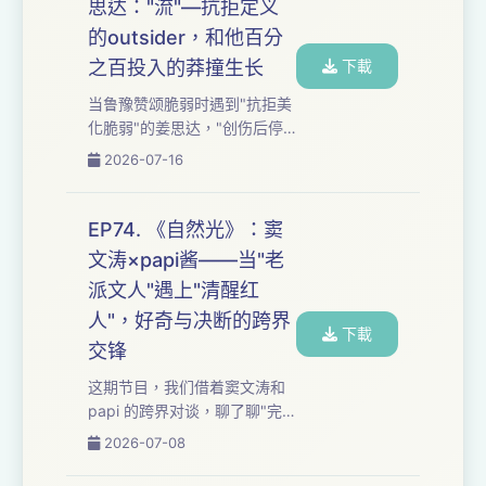
思达："流"—抗拒定义
境之间，谁才是真正的局外
的outsider，和他百分
人？ 从"心忧花贱怨天热"到"土
地卖给工厂"，从"信息差是关
之百投入的莽撞生长
下載
键"到"农民是失语的"，我们追
当鲁豫赞颂脆弱时遇到"抗拒美
问：当乡土中国的差序格局被
化脆弱"的姜思达，"创伤后停
打破，"让被忽视的都得以被看
止做最好的自己"的自我保护
2026-07-16
见"是温情还是无力？在时代的
与"因为非永恒才更要百分之百
伊莉...
投入"的碰撞十足迷人——
从"outsider的双刃剑"到"预习
EP74. 《自然光》：窦
过死亡却没预习过平淡"的越野
文涛×papi酱——当"老
独白，姜思达与鲁豫的对谈缓
派文人"遇上"清醒红
缓落下帷幕。 从"麻木才是最可
怕的"到"排斥与认可同源"，在
人"，好奇与决断的跨界
下載
探索语言超现实的"流"过程
交锋
中，我们追问：当敏锐成为自
这期节目，我们借着窦文涛和
我孤立的利刃，"百分之百投
papi 的跨界对谈，聊了聊"完
入"还能否成为现实？在理性和
美准备的焦虑"与"不擅长的手
感性之...
2026-07-08
反而成功"的悖论； 从"通向真
理的路千千万万"的敬畏到"舍