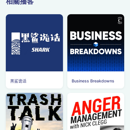
相關播客
抽离的视角。 时间轴： 00:38
｜鲁豫×章小蕙：把“人生多幕
剧”从鸡汤拉回真实尺度 不靠
励...
黑鲨诡话
Business Breakdowns