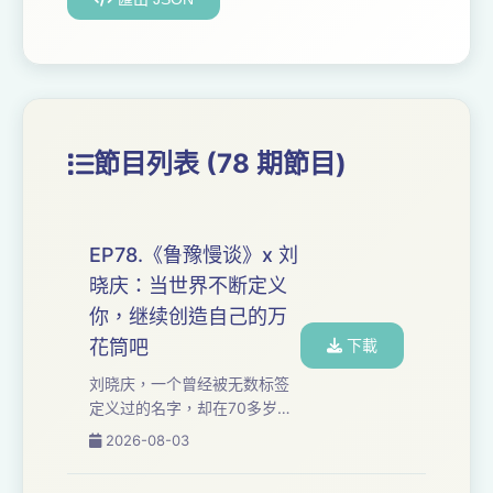
節目列表 (78 期節目)
EP78.《鲁豫慢谈》x 刘
晓庆：当世界不断定义
你，继续创造自己的万
花筒吧
下載
刘晓庆，一个曾经被无数标签
定义过的名字，却在70多岁时
依然保持着惊人的生命力。我
2026-08-03
们从鲁豫对谈刘晓庆聊起，重
新认识一个不断打破年龄、身