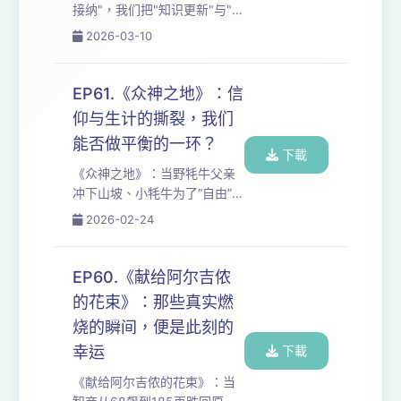
接纳"，我们把"知识更新"与"思
者的维权与底层承压撕裂着谁
维固化"的争议拆给你听——是
2026-03-10
的人性？ 如果你也在AI时代追
理想主义的退守，还是具体生
问阅读的意义，按下...
活的进阶？同一嘉宾，两种读
法，一场关于公共知识分子如
EP61.《众神之地》：信
何自处的核心追问。 从姚明"田
仰与生计的撕裂，我们
字格"的哲学震撼，到"盲目难
能否做平衡的一环？
道不是一种很好的状态"的生存
下載
策略，我们剖开这个信息变
《众神之地》：当野牦牛父亲
形、战争娱乐化的时代：当新
冲下山坡、小牦牛为了“自由”脱
闻预设情绪、算法收割注意
困至死，我们把"信仰与生
2026-02-24
力，公共视角如何消亡？当30
计"的撕裂现场裸呈给你听。藏
岁目标达成后只剩"回望过
民敬畏山神却不得不卖牛换
去"，人生究竟是线性...
钱，神性眼神里藏着人类无法
EP60.《献给阿尔吉侬
和解的悖论。 从白海豚被"互利
的花束》：那些真实燃
共生"美化后的食物掠夺，到东
烧的瞬间，便是此刻的
北虎灭绝后奇迹归来，我们追
问：普通民众的共情与微小努
幸运
下載
力，究竟是改变生态的星火，
《献给阿尔吉侬的花束》：当
还是掌权者缺席时的自我感