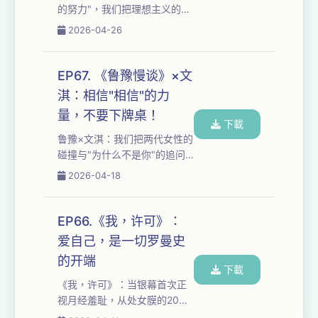
的努力"，我们把理想主义的代
是莽撞还是答案？持续打破重
价与"保护梦想式母爱"的托举
2026-04-26
塑，是虚无还是自救？ 如果你
拆给你听——从"衣服馊臭的11
也在"精挑细选...
小时"到"跑步机上的5分钟哭
泣"，极致量化的心流真的能被
EP67. 《鲁豫慢谈》×文
复制吗？ 从"一夜跌回11
淇：相信"相信"的力
岁"到"把不可能变成可能"，
量，不要下牌桌！
从"压力是一种特权"到"烂泥里
下載
也能开花"，我们追问：没有谷
鲁豫×文淇：我们把两代女性的
爱凌的家世与容错率，普通人
碰撞与"为什么不是你"的追问
还能拥有"莽撞的坚信"吗？持
拆给你听——从12岁吃冰淇淋
2026-04-18
续不断的做，是逃避还是答
拉肚子到"没有人来"的独立宣
案？ 如果你也在"量化心
言，鲁豫如何用母性鼓励接住
流"与"...
文淇的"不配得感"？ 从"传奇的
EP66.《我，许可》：
悲剧色彩"到"持续不断的做"，
爱自己，是一切罗曼史
从理想主义的代价到盲目相信
的开端
的力量，我们剖开这场3小时对
下載
谈的核心：当00后女演员遇上
《我，许可》：当银幕首次正
高知主持人，女性帮助女性如
视月经羞耻，从处女膜的20年
何超越年龄与行业的区隔？为
教化到鸭嘴钳的暴力，从阴道