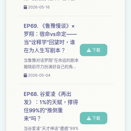
会勇敢活下去吗？ 当命运把你
完美的圆"与"警戒探索人性"的
2026-05-16
扔进10年的风暴里，你是被拖
谦卑拆给你听——从"法不容
着走，还是...
情"的程序正义到"现实的理想
主义"重建，当两种好的价值观
EP69. 《鲁豫慢谈》×
互相冲突，我们还能相信公平
罗翔：宿命vs命定——
正义吗？ 从"对抗虚无的救命稻
当"诠释学"回望时，谁
草"到"自负比自卑更好"的文明
冲突，从"职业的正当性是一种
在为人生写剧本？
下載
自欺"到"被锤之后更放肆"的西
当鲁豫对话罗翔"在命运的剧本
西弗斯，这些观点背后，我们
揭晓前尽力扮演好自己的角
追问：当神圣使命沦为不择手
色"，我们把"宿命"与"命定"的
2026-05-04
段的遮羞布，谦卑是美德还是
词汇之争、"诠释学"回望时的
加害？持续...
命运感，以及"面对命运盲猜未
必输给精挑细选"的洞察拆给你
EP68. 谷爱凌《再出
听——从罗翔"被推着走"的小
发》：1%的天赋，撑得
城青年到鲁豫"不止一个高
住99%的"推倒重
峰"的坚持，当容错率不断收
窄，我们还能"我命由我"吗？
来"吗？
下載
我们追问：高考作为唯一的
当谷爱凌"天才神话"遭遇"99%
桥，"盲目又快乐"的青春特权