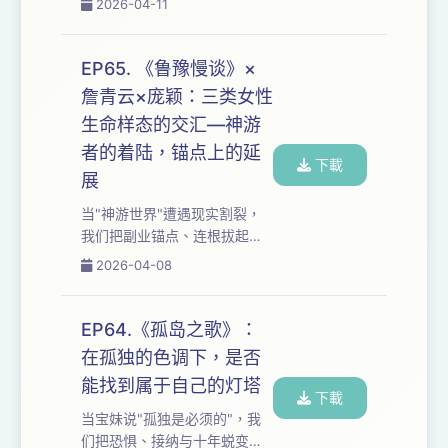
2026-04-11
什么"不要下牌桌"成为最高光
洞穴的商业模式到"我的身体谁
的收束？ 如果你也在"成为崇敬
决定"的追问，我们剖开女性医
的人...
疗、欲望与自我接纳的层层困
EP65. 《鲁豫慢谈》×
境：当层层许可剥夺主体
詹青云×庞颖：三类女性
性，"睁眼那一刻爱自己"究竟
生命样态的交汇—神游
是逃避还是解法？ 如果你也
在"太胖不行太瘦不行"的规训
者的着陆，锚点上的延
下載
中窒息，按下播放——让耳朵
展
先接住那份"天赋与我，任性到
当"神游世界"遭遇现实割裂，
底"的宣言，把"别人告诉我什
我们把副业锚点、连根拔起
么重要"的盲从，改写成"我许
与"意义找到我"的顿悟拆给你
可自己"的主体性觉醒。...
2026-04-08
听：从地铁上反复收听"勇
气"的至暗时刻，到50岁"润物
细无声"的包裹。 从被充分爱着
EP64.《孤岛之歌》：
的后盾安全感，到对陌生人好
在孤独的色调下，是否
奇却对亲密关系疏忽的悖论，
能找到属于自己的灯塔
我们追问：容错率如何在割裂
下載
中生长？多锚点生存是逃避还
当宝妹说"孤独是必须的"，我
是韧性？当"发现与发明自
们把恐惧、接纳与十年蜕变的