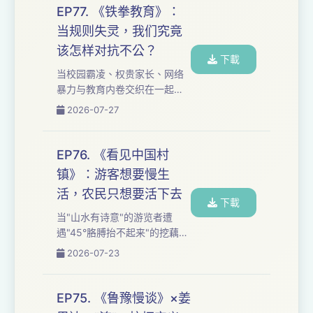
份和命运限制的人。 她为什么
EP77. 《铁拳教育》：
能在最低谷的时候重新开始？
当规则失灵，我们究竟
为什么她可以接受失败、污名
该怎样对抗不公？
和人生选择的代价？也许答案
下載
不是强大的自尊，而是一种对
当校园霸凌、权贵家长、网络
生命本身的信任。 这一期，我
暴力与教育内卷交织在一起，
们聊接受、自由、女性困境，
常规制度失灵之后，我们还能
2026-07-27
以及当人生的规则失灵之后，
如何保护那些正在受到伤害的
我们究竟还能怎样选择自己的
人？这一期，我们从韩剧《铁
生活。 时间轴： 02...
拳教育》聊到《世界的主
EP76. 《看见中国村
人》，讨论“为你好”的爱为何可
镇》：游客想要慢生
能变成控制，以及以暴制暴究
活，农民只想要活下去
竟是正义的反击，还是另一种
下載
伤害。当世界试图替你定义命
当"山水有诗意"的游览者遭
运，你可以温柔地收好伤口，
遇"45°胳膊抬不起来"的挖藕
也可以握紧拳头再拼一次 柔弱
人，我们把遇真纪事"没有滤镜
2026-07-23
不是软弱，愤怒也不是失控，
的纪实"与"被迫承担市场风
它们都在说：我不认命。 时间
险"的赌局拆给你听：从"163元
轴： 02:03 "教权保...
退休金"到"潮汐效应的悬空"，
EP75. 《鲁豫慢谈》×姜
在游览者的滤镜与生存者的困