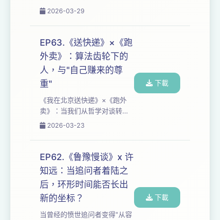
己"需要连根拔起，你敢把自己
全过程拆给你听：从云南村庄
2026-03-29
推到边缘吗？ 如果你也在"寻找
的朴素房间，到"鲜活生命围
意义"与"意义找到我"的撕扯中
绕"的自然结界，独居女性如何
疲惫，按下播放—...
与死亡和解？ 从雪梅50岁"最
EP63.《送快递》×《跑
大辜负是自己"的觉醒，到78岁
外卖》：算法齿轮下的
福儿失去所有家人后仍练英语
人，与"自己赚来的尊
的身影，我们追问：儒家责任
束缚与阿德勒式主观能动性如
重"
下載
何交锋？经济能力与终身学习
《我在北京送快递》×《跑外
能否成为孤独的底气？当"河流
卖》：当我们从哲学对谈转向
变河滩"，失去在得到中占据何
两千多万劳动者的日常，才发
2026-03-23
种比例？ 时间轴：
现"哑口无言"是知识分子的第
06:36 "孤独是...
一课。阶层凝视如何不自觉，
尊重为何不能只是礼貌表演？
EP62.《鲁豫慢谈》x 许
从"冥想很厉害"的震惊到"自己
知远：当追问者着陆之
赚来的尊重"，我们剖开算法系
后，环形时间能否长出
统的齿轮：奖惩机制如何让人
成瘾又麻木，农村离婚女性怎
新的坐标？
下載
样在父权废墟上重建自尊？当
当曾经的愤世追问者变得"从容
白领与蓝领同为螺丝钉，消费