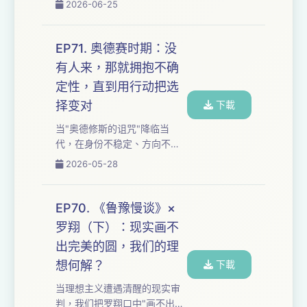
2026-06-25
如果你也在"过度关怀"与"刻意
著，我们把"人的死是氏族社会
回...
的生"的冰冷结构与"我理解它
但不遵从它"的个体意识拆给你
EP71. 奥德赛时期：没
听。从"父亲隐身"的三角维稳
有人来，那就拥抱不确
到"生不生孩子不是个人决
定性，直到用行动把选
定"的社会计提，婚姻意味着什
么？ 从"损己利人"的女性代价
择变对
下載
到"内婚外婚"的结构博弈，
当"奥德修斯的诅咒"降临当
从"1940年代的无力感重
代，在身份不稳定、方向不确
演"到"家庭结构会变化"的乐观
定的奥德赛时期，我们还能相
2026-05-28
预判，我们追问：当个体意识
信归家的信念吗？ 从"已知结局
觉醒遭遇精密...
的平淡"到"降临式悲哀"的过程
觉醒，从"结果是虚无"到"用行
EP70. 《鲁豫慢谈》×
动把坚持变成对的选择"，我们
罗翔（下）：现实画不
追问：当不确定性成为永恒常
出完美的圆，我们的理
态，"拥抱变革"是自我安慰还
是答案？在奥德赛时期持续划
想何解？
下載
桨，是莽撞还是归途？ 如果让
当理想主义遭遇清醒的现实审
你提前看到自己的未来，你还
判，我们把罗翔口中"画不出的