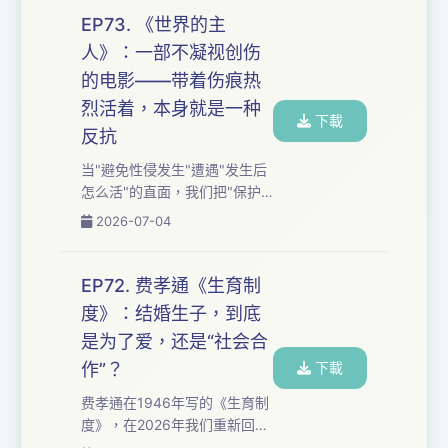
弃才是推你往前走"的决断，文
EP73. 《世界的主
化人和短视频顶流谁更清醒？
人》：一部不凝视创伤
从"甘愿就没有牺牲感"的主体
的电影——带着伤痕热
性到"课题分离是最好的防
御"，从"能力喜欢适合的不可
烈活着，本身就是一种
下載
能三角"到"不完美才是时间的
反抗
意义"，我们追问：当原则遭遇
当"避免性侵发生"遭遇"发生后
情感，打破边界是成长还是背
怎么活"的直面，我们把"保护
叛？持续放下身段，是好奇还
式的惩罚"与"相信受害者不是
是妥协？...
2026-07-04
受害者"的平视拆给你听，
从"不凝视创伤"的镜头语言
到"活着本身就是反抗"的加缪
EP72. 费孝通《生育制
式答案，我们提问：幸存者必
度》：结婚生子，到底
须永远悲情吗？ 从"洗车的崩
是为了爱，还是“社会合
溃"到"说出来"的阵痛，从"善意
的错位"到"当成普通人对待"的
作”？
下載
艰难，我们追问：当社会只会
费孝通在1946年写的《生育制
消费苦难而非给出解法，"不把
度》，在2026年我们重新回
他当受害者"是冷漠还是尊重？
望，如今的低生育率越来越显