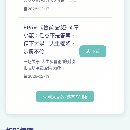
智商从68飙到185再跌回原
动？当萨满的万物有灵撞上科
点，我们把"聪明即自由"的迷
2026-02-17
学的去魅，敬畏究竟是本能还
梦彻底拆碎——看见朋友嘲
是无知？ 如果你也在"人类...
笑、母亲暴力、爱情错位后，
查理终于读懂：善良才是无法
EP59.《鲁豫慢谈》x 章
被实验复制的人性光辉。 从"知
小蕙：低谷不是答案，
识即解药"的信仰到"清醒即孤
停下才是—人生骤降，
独"的代价，我们追问：若智慧
注定带来幻灭，为何仍有人选
步履不停
下載
择做那个"装睡也装不了"的异
一场关于“人生多幕剧”的对谈，
端？当查理在阿尔吉侬坟前放
把成功学最爱偷换的词——时
下一束花，他献祭的究竟是实
间、经历与意义——重新摆回
2026-02-13
验小白鼠，还是曾经迷信智商
它们该有的重量。 当城市同质
的自己？ 如果你也在...
化、人被IP化、痛苦被叙事
化，章小蕙用“接受偶然”与“持
載入更多 (還有 58 期)
续重新开始”给出一种更轻、更
硬的活法。 从宇宙尺度的时间
感到“步履不停”的朴素原则，这
期节目真正提供的不是答案，
而是一种把自己从焦虑剧本里