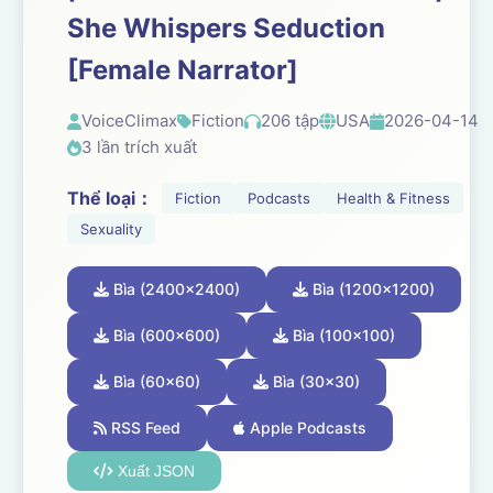
She Whispers Seduction
[Female Narrator]
VoiceClimax
Fiction
206 tập
USA
2026-04-14
3 lần trích xuất
Thể loại：
Fiction
Podcasts
Health & Fitness
Sexuality
Bìa (2400x2400)
Bìa (1200x1200)
Bìa (600x600)
Bìa (100x100)
Bìa (60x60)
Bìa (30x30)
RSS Feed
Apple Podcasts
Xuất JSON