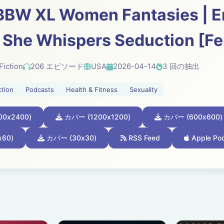
BBW XL Women Fantasies | Er
 She Whispers Seduction [Fe
Fiction
206 エピソード
USA
2026-04-14
3 回の抽出
ction
Podcasts
Health & Fitness
Sexuality
0x2400)
カバー (1200x1200)
カバー (600x600)
60)
カバー (30x30)
RSS Feed
Apple Po