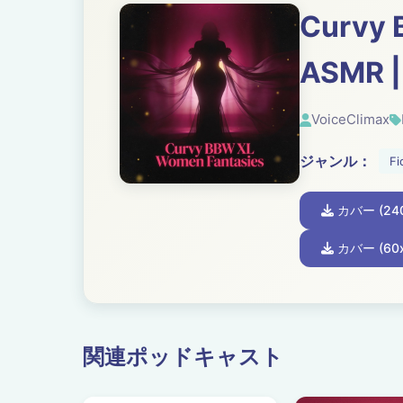
Curvy 
ASMR |
VoiceClimax
ジャンル：
Fi
カバー (240
カバー (60x
関連ポッドキャスト