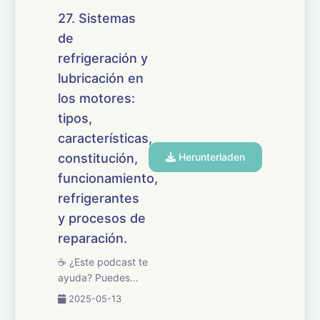
abordamos el tema
27. Sistemas
28 del temario de
de
oposiciones de
refrigeración y
Mantenimiento de
Vehículos,
lubricación en
dedicado a los
los motores:
sistemas d...
tipos,
características,
constitución,
Herunterladen
funcionamiento,
refrigerantes
y procesos de
reparación.
☕ ¿Este podcast te
ayuda? Puedes
apoyarlo en
2025-05-13
buymeacoffee.com/oposicionesfp