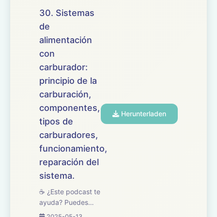
repasamos el tema
30. Sistemas
31 del temario de
de
oposiciones de
alimentación
Mantenimiento de
Vehículos,
con
dedicado a los
carburador:
sistemas d...
principio de la
carburación,
componentes,
Herunterladen
tipos de
carburadores,
funcionamiento,
reparación del
sistema.
☕ ¿Este podcast te
ayuda? Puedes
apoyarlo en
2025-05-13