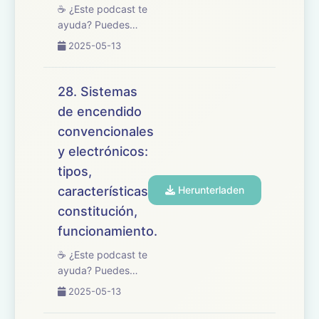
☕ ¿Este podcast te
ayuda? Puedes
apoyarlo en
2025-05-13
buymeacoffee.com/oposicionesfp
🎧 En este episodio
repasamos el tema
28. Sistemas
29 del temario de
de encendido
oposiciones de
convencionales
Mantenimiento de
Vehículos,
y electrónicos:
centrado en los
tipos,
procesos ...
características,
Herunterladen
constitución,
funcionamiento.
☕ ¿Este podcast te
ayuda? Puedes
apoyarlo en
2025-05-13
buymeacoffee.com/oposicionesfp
🎧 En este episodio