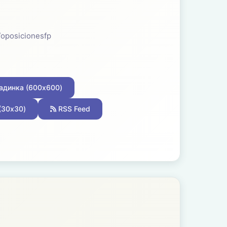
/oposicionesfp
динка (600x600)
(30x30)
RSS Feed