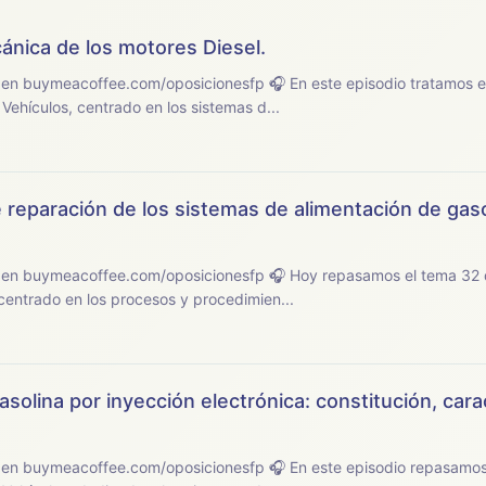
ánica de los motores Diesel.
osicionesfp 🎧 En este episodio tratamos el tema 33 del
ehículos, centrado en los sistemas d...
 reparación de los sistemas de alimentación de gas
osicionesfp 🎧 Hoy repasamos el tema 32 del temario de
centrado en los procesos y procedimien...
solina por inyección electrónica: constitución, carac
sicionesfp 🎧 En este episodio repasamos el tema 31 del