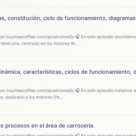
as, constitución, ciclo de funcionamiento, diagramas
sicionesfp 🎧 En este episodio abordamos el tema 25 del
Vehículos, centrado en los motores W...
inámica, características, ciclos de funcionamiento, 
ionesfp 🎧 En este episodio tratamos el tema 24 del temario
s, dedicado a los motores Ott...
s procesos en el área de carrocería.
sicionesfp 🎧 En este episodio repasamos el tema 23 del