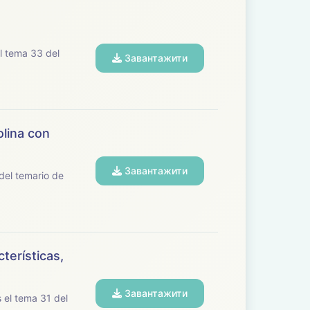
Завантажити
olina con
Завантажити
terísticas,
Завантажити