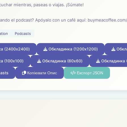
cuchar mientras, paseas o viajas. ¡Súmate!
ando el podcast? Apóyalo con un café aquí: buymeacoffee.com
ation
Podcasts
а (2400x2400)
Обкладинка (1200x1200)
Обкла
а (100x100)
Обкладинка (60x60)
Обкладинка 
asts
Копіювати Опис
Експорт JSON