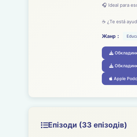
🎧 Ideal para es
☕ ¿Te está ayud
Жанр：
Educ
Обкладинк
Обкладинк
Apple Podc
Епізоди (33 епізодів)