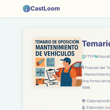
CastLoom
Temari
PTFP
Educat
🎙️ Podcast del
- Mantenimiento
Una forma cercan
1996
📚 Cada episodi
🤖 Elaborado co