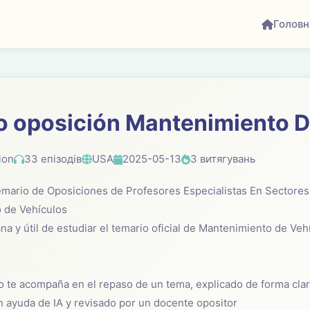
Головн
o oposición Mantenimiento D
ion
33 епізодів
USA
2025-05-13
3 витягувань
 Temario de Oposiciones de Profesores Especialistas En Sectore
 de Vehículos
a y útil de estudiar el temario oficial de Mantenimiento de Veh
o te acompaña en el repaso de un tema, explicado de forma cla
n ayuda de IA y revisado por un docente opositor