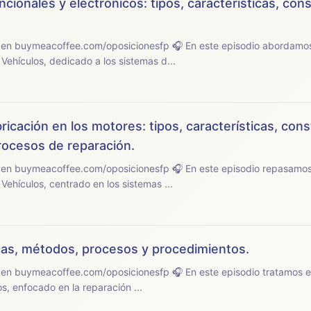
onales y electrónicos: tipos, características, cons
sicionesfp 🎧 En este episodio abordamos el tema 28 del
ehículos, dedicado a los sistemas d...
ricación en los motores: tipos, características, cons
rocesos de reparación.
sicionesfp 🎧 En este episodio repasamos el tema 27 del
ehículos, centrado en los sistemas ...
cas, métodos, procesos y procedimientos.
ionesfp 🎧 En este episodio tratamos el tema 26 del temario
, enfocado en la reparación ...