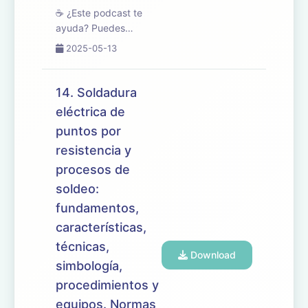
☕ ¿Este podcast te
ayuda? Puedes
apoyarlo en
2025-05-13
buymeacoffee.com/oposicionesfp
🎧 En este episodio
tratamos el tema 15 del
14. Soldadura
temario de oposiciones
eléctrica de
de Mantenimiento de
puntos por
Vehículos, centrado en
las proteccion...
resistencia y
procesos de
soldeo:
fundamentos,
características,
técnicas,
Download
simbología,
procedimientos y
equipos. Normas