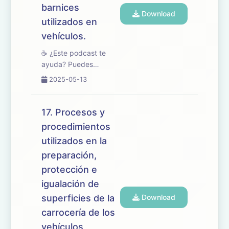
las mezcl...
barnices
Download
utilizados en
vehículos.
☕ ¿Este podcast te
ayuda? Puedes
apoyarlo en
2025-05-13
buymeacoffee.com/oposicionesfp
🎧 En este episodio
abordamos el tema 18
17. Procesos y
del temario de
procedimientos
oposiciones de
utilizados en la
Mantenimiento de
Vehículos, dedicado a
preparación,
las caracterís...
protección e
igualación de
superficies de la
Download
carrocería de los
vehículos,