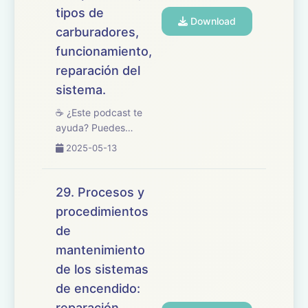
tipos de
Download
carburadores,
funcionamiento,
reparación del
sistema.
☕ ¿Este podcast te
ayuda? Puedes
apoyarlo en
2025-05-13
buymeacoffee.com/oposicionesfp
🎧 En este episodio
estudiamos el tema 30
29. Procesos y
del temario de
procedimientos
oposiciones de
de
Mantenimiento de
Vehículos, centrado en
mantenimiento
los sistemas...
de los sistemas
de encendido:
reparación,