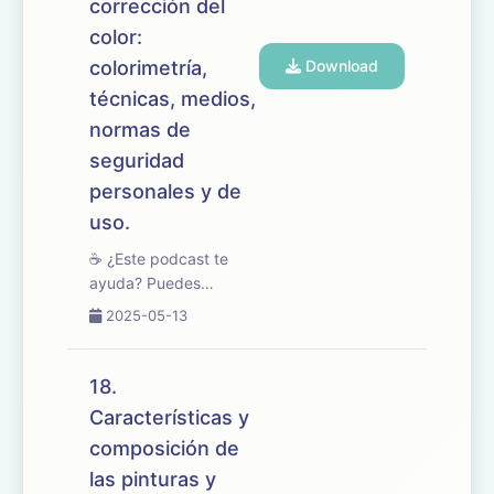
corrección del
color:
colorimetría,
Download
técnicas, medios,
normas de
seguridad
personales y de
uso.
☕ ¿Este podcast te
ayuda? Puedes
apoyarlo en
2025-05-13
buymeacoffee.com/oposicionesfp
🎧 En este episodio
desarrollamos el tema
18.
19 del temario de
Características y
oposiciones de
composición de
Mantenimiento de
Vehículos, centrado en
las pinturas y