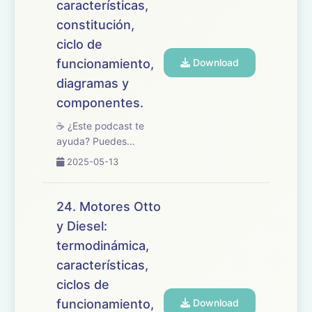
características,
Mantenimiento de
Vehículos, enfocado en
constitución,
la reparación ...
ciclo de
funcionamiento,
Download
diagramas y
componentes.
☕ ¿Este podcast te
ayuda? Puedes
apoyarlo en
2025-05-13
buymeacoffee.com/oposicionesfp
🎧 En este episodio
abordamos el tema 25
24. Motores Otto
del temario de
y Diesel:
oposiciones de
termodinámica,
Mantenimiento de
Vehículos, centrado en
características,
los motores W...
ciclos de
funcionamiento,
Download