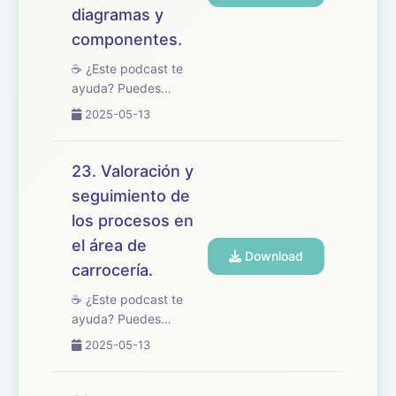
diagramas y
componentes.
☕ ¿Este podcast te
ayuda? Puedes
apoyarlo en
2025-05-13
buymeacoffee.com/oposicionesfp
🎧 En este episodio
tratamos el tema 24
23. Valoración y
del temario de
seguimiento de
oposiciones de
los procesos en
Mantenimiento de
Vehículos, dedicado a
el área de
Download
los motores Ott...
carrocería.
☕ ¿Este podcast te
ayuda? Puedes
apoyarlo en
2025-05-13
buymeacoffee.com/oposicionesfp
🎧 En este episodio