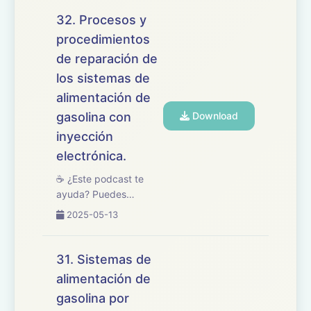
🎧 En este episodio
tratamos el tema 33
32. Procesos y
del temario de
procedimientos
oposiciones de
de reparación de
Mantenimiento de
Vehículos, centrado en
los sistemas de
los sistemas d...
alimentación de
gasolina con
Download
inyección
electrónica.
☕ ¿Este podcast te
ayuda? Puedes
apoyarlo en
2025-05-13
buymeacoffee.com/oposicionesfp
🎧 Hoy repasamos el
tema 32 del temario de
31. Sistemas de
oposiciones de
alimentación de
Mantenimiento de
gasolina por
Vehículos, centrado en