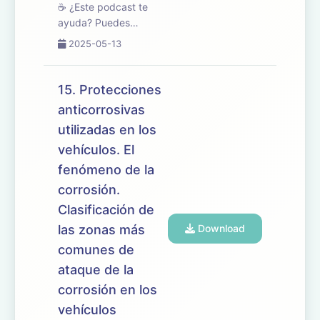
☕ ¿Este podcast te
ayuda? Puedes
apoyarlo en
2025-05-13
buymeacoffee.com/oposicionesfp
🎧 En este episodio
abordamos el tema 16
15. Protecciones
del temario de
anticorrosivas
oposiciones de
utilizadas en los
Mantenimiento de
Vehículos, centrado en
vehículos. El
las caracterí...
fenómeno de la
corrosión.
Clasificación de
las zonas más
Download
comunes de
ataque de la
corrosión en los
vehículos