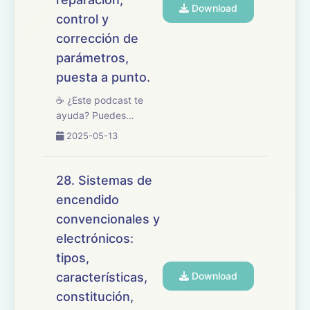
Download
control y
corrección de
parámetros,
puesta a punto.
☕ ¿Este podcast te
ayuda? Puedes
apoyarlo en
2025-05-13
buymeacoffee.com/oposicionesfp
🎧 En este episodio
repasamos el tema 29
28. Sistemas de
del temario de
encendido
oposiciones de
convencionales y
Mantenimiento de
Vehículos, centrado en
electrónicos:
los procesos ...
tipos,
características,
Download
constitución,