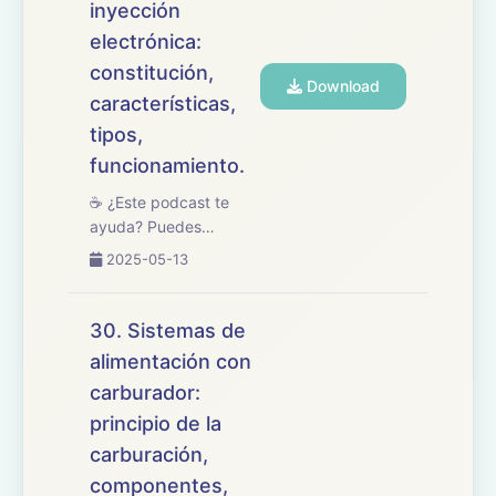
los procesos y
inyección
procedimien...
electrónica:
constitución,
Download
características,
tipos,
funcionamiento.
☕ ¿Este podcast te
ayuda? Puedes
apoyarlo en
2025-05-13
buymeacoffee.com/oposicionesfp
🎧 En este episodio
repasamos el tema 31
30. Sistemas de
del temario de
alimentación con
oposiciones de
carburador:
Mantenimiento de
Vehículos, dedicado a
principio de la
los sistemas d...
carburación,
componentes,