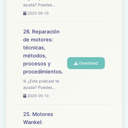
ayuda? Puedes
apoyarlo en
2025-05-13
buymeacoffee.com/oposicionesfp
🎧 En este episodio
repasamos el tema 27
26. Reparación
del temario de
de motores:
oposiciones de
técnicas,
Mantenimiento de
Vehículos, centrado en
métodos,
los sistemas ...
procesos y
Download
procedimientos.
☕ ¿Este podcast te
ayuda? Puedes
apoyarlo en
2025-05-13
buymeacoffee.com/oposicionesfp
🎧 En este episodio
tratamos el tema 26
25. Motores
del temario de
Wankel:
oposiciones de