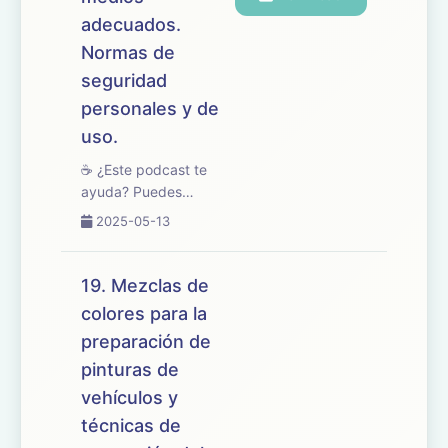
adecuados.
Normas de
seguridad
personales y de
uso.
☕ ¿Este podcast te
ayuda? Puedes
apoyarlo en
2025-05-13
buymeacoffee.com/oposicionesfp
🎧 En este episodio
repasamos el tema 20
19. Mezclas de
del temario de
colores para la
oposiciones de
preparación de
Mantenimiento de
Vehículos, centrado en
pinturas de
las técnicas,...
vehículos y
técnicas de