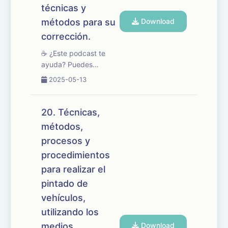
Vehículos, centrado en
técnicas y
la personaliz...
métodos para su
Download
corrección.
☕ ¿Este podcast te
ayuda? Puedes
apoyarlo en
2025-05-13
buymeacoffee.com/oposicionesfp
🎧 En este episodio
revisamos el tema 21
20. Técnicas,
del temario de
métodos,
oposiciones de
procesos y
Mantenimiento de
Vehículos, centrado en
procedimientos
los defectos ...
para realizar el
pintado de
vehículos,
utilizando los
medios
Download