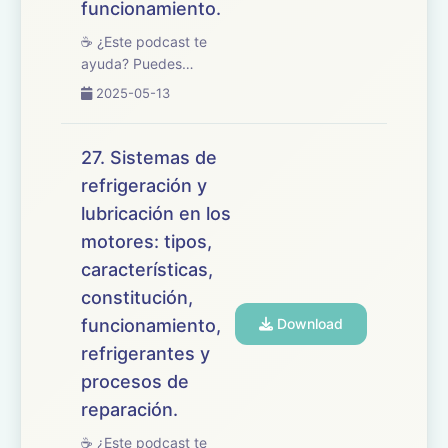
funcionamiento.
☕ ¿Este podcast te
ayuda? Puedes
apoyarlo en
2025-05-13
buymeacoffee.com/oposicionesfp
🎧 En este episodio
abordamos el tema 28
27. Sistemas de
del temario de
refrigeración y
oposiciones de
lubricación en los
Mantenimiento de
Vehículos, dedicado a
motores: tipos,
los sistemas d...
características,
constitución,
funcionamiento,
Download
refrigerantes y
procesos de
reparación.
☕ ¿Este podcast te