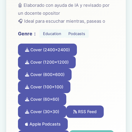
🤖 Elaborado con ayuda de IA y revisado por
un docente opositor
🎧 Ideal para escuchar mientras, paseas o
viajas. ¡Súmate!
Genre：
Education
Podcasts
☕ ¿Te está ayudando el podcast? Apóyalo con
Cover (2400x2400)
un café aquí:
buymeacoffee.com/oposicionesfp
Cover (1200x1200)
Cover (600x600)
Cover (100x100)
Cover (60x60)
Cover (30x30)
RSS Feed
Apple Podcasts