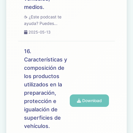
medios.
☕ ¿Este podcast te
ayuda? Puedes
apoyarlo en
2025-05-13
buymeacoffee.com/oposicionesfp
🎧 En este episodio
trabajamos el tema 17
16.
del temario de
Características y
oposiciones de
composición de
Mantenimiento de
Vehículos, enfocado en
los productos
los procesos...
utilizados en la
preparación,
protección e
Download
igualación de
superficies de
vehículos.