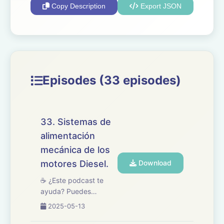
Copy Description
Export JSON
Episodes (33 episodes)
33. Sistemas de
alimentación
mecánica de los
motores Diesel.
Download
☕ ¿Este podcast te
ayuda? Puedes
apoyarlo en
2025-05-13
buymeacoffee.com/oposicionesfp