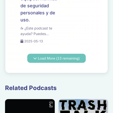
de seguridad
personales y de
uso.
☕ ¿Este podcast te
ayuda? Puedes
apoyarlo en
2025-05-13
buymeacoffee.com/oposicionesfp
🎧 En este episodio
revisamos el tema 14
Load More (13 remaining)
del temario de
oposiciones de
Mantenimiento de
Vehículos, centrado en
la soldadura ...
Related Podcasts