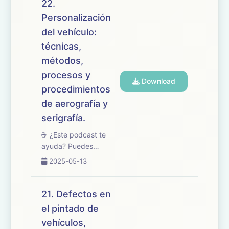
repasamos el tema 23
22.
del temario de
Personalización
oposiciones de
del vehículo:
Mantenimiento de
Vehículos, dedicado a
técnicas,
la valoración ...
métodos,
procesos y
Download
procedimientos
de aerografía y
serigrafía.
☕ ¿Este podcast te
ayuda? Puedes
apoyarlo en
2025-05-13
buymeacoffee.com/oposicionesfp
🎧 En este episodio
abordamos el tema 22
21. Defectos en
del temario de
el pintado de
oposiciones de
vehículos,
Mantenimiento de