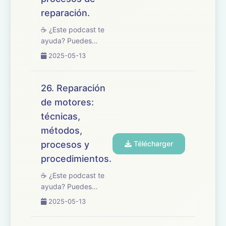
reparación.
☕ ¿Este podcast te
ayuda? Puedes
apoyarlo en
2025-05-13
buymeacoffee.com/oposicionesfp
🎧 En este episodio
repasamos el tema
26. Reparación
27 del temario de
de motores:
oposiciones de
técnicas,
Mantenimiento de
Vehículos, centrado
métodos,
en los sistemas ...
procesos y
Télécharger
procedimientos.
☕ ¿Este podcast te
ayuda? Puedes
apoyarlo en
2025-05-13
buymeacoffee.com/oposicionesfp
🎧 En este episodio