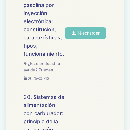
gasolina por
Vehículos, centrado
en los procesos y
inyección
procedimien...
electrónica:
constitución,
Télécharger
características,
tipos,
funcionamiento.
☕ ¿Este podcast te
ayuda? Puedes
apoyarlo en
2025-05-13
buymeacoffee.com/oposicionesfp
🎧 En este episodio
repasamos el tema
30. Sistemas de
31 del temario de
alimentación
oposiciones de
con carburador:
Mantenimiento de
Vehículos, dedicado
principio de la
a los sistemas d...
carburación,