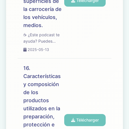
superficies de
Télécharger
la carrocería de
los vehículos,
medios.
☕ ¿Este podcast te
ayuda? Puedes
apoyarlo en
2025-05-13
buymeacoffee.com/oposicionesfp
🎧 En este episodio
trabajamos el tema
16.
17 del temario de
Características
oposiciones de
y composición
Mantenimiento de
Vehículos, enfocado
de los
en los procesos...
productos
utilizados en la
preparación,
Télécharger
protección e