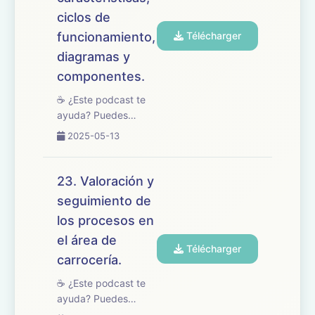
en los motores W...
ciclos de
funcionamiento,
Télécharger
diagramas y
componentes.
☕ ¿Este podcast te
ayuda? Puedes
apoyarlo en
2025-05-13
buymeacoffee.com/oposicionesfp
🎧 En este episodio
tratamos el tema 24
23. Valoración y
del temario de
seguimiento de
oposiciones de
los procesos en
Mantenimiento de
Vehículos, dedicado
el área de
Télécharger
a los motores Ott...
carrocería.
☕ ¿Este podcast te
ayuda? Puedes
apoyarlo en