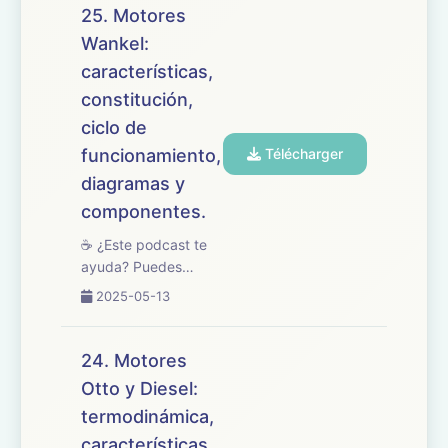
tratamos el tema 26
25. Motores
del temario de
Wankel:
oposiciones de
características,
Mantenimiento de
Vehículos, enfocado
constitución,
en la reparación ...
ciclo de
funcionamiento,
Télécharger
diagramas y
componentes.
☕ ¿Este podcast te
ayuda? Puedes
apoyarlo en
2025-05-13
buymeacoffee.com/oposicionesfp
🎧 En este episodio
abordamos el tema
24. Motores
25 del temario de
Otto y Diesel:
oposiciones de
termodinámica,
Mantenimiento de
Vehículos, centrado
características,