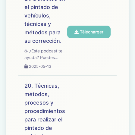
22 del temario de
el pintado de
oposiciones de
vehículos,
Mantenimiento de
Vehículos, centrado
técnicas y
en la personaliz...
métodos para
Télécharger
su corrección.
☕ ¿Este podcast te
ayuda? Puedes
apoyarlo en
2025-05-13
buymeacoffee.com/oposicionesfp
🎧 En este episodio
revisamos el tema 21
20. Técnicas,
del temario de
métodos,
oposiciones de
procesos y
Mantenimiento de
Vehículos, centrado
procedimientos
en los defectos ...
para realizar el
pintado de