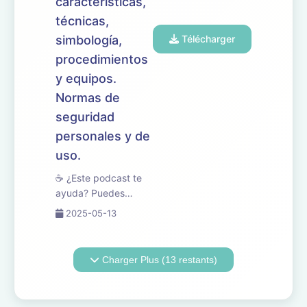
características,
técnicas,
simbología,
Télécharger
procedimientos
y equipos.
Normas de
seguridad
personales y de
uso.
☕ ¿Este podcast te
ayuda? Puedes
apoyarlo en
2025-05-13
buymeacoffee.com/oposicionesfp
🎧 En este episodio
revisamos el tema 14
Charger Plus (13 restants)
del temario de
oposiciones de
Mantenimiento de