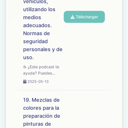
vehículos,
utilizando los
medios
Télécharger
adecuados.
Normas de
seguridad
personales y de
uso.
☕ ¿Este podcast te
ayuda? Puedes
apoyarlo en
2025-05-13
buymeacoffee.com/oposicionesfp
🎧 En este episodio
repasamos el tema
19. Mezclas de
20 del temario de
colores para la
oposiciones de
preparación de
Mantenimiento de
Vehículos, centrado
pinturas de