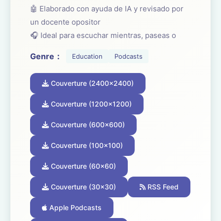
🤖 Elaborado con ayuda de IA y revisado por
un docente opositor
🎧 Ideal para escuchar mientras, paseas o
viajas. ¡Súmate!
Genre：
Education
Podcasts
☕ ¿Te está ayudando el podcast? Apóyalo con
Couverture (2400x2400)
un café aquí:
buymeacoffee.com/oposicionesfp
Couverture (1200x1200)
Couverture (600x600)
Couverture (100x100)
Couverture (60x60)
Couverture (30x30)
RSS Feed
Apple Podcasts