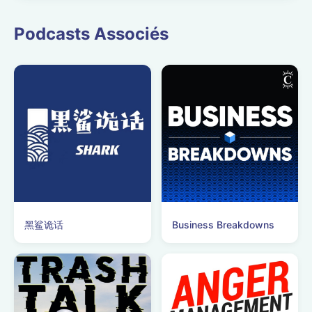
Vehículos, centrado
en la soldadura ...
Podcasts Associés
黑鲨诡话
Business Breakdowns