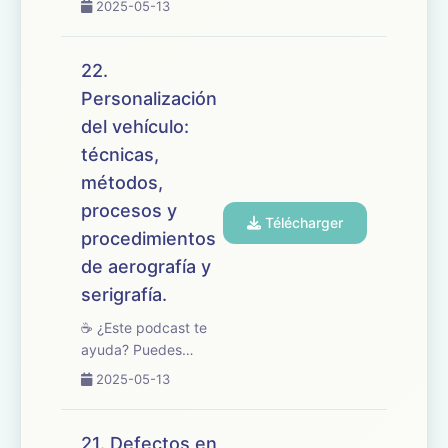
2025-05-13
buymeacoffee.com/oposicionesfp
🎧 En este episodio
repasamos el tema
22.
23 del temario de
Personalización
oposiciones de
del vehículo:
Mantenimiento de
Vehículos, dedicado
técnicas,
a la valoración ...
métodos,
procesos y
Télécharger
procedimientos
de aerografía y
serigrafía.
☕ ¿Este podcast te
ayuda? Puedes
apoyarlo en
2025-05-13
buymeacoffee.com/oposicionesfp
🎧 En este episodio
abordamos el tema
21. Defectos en