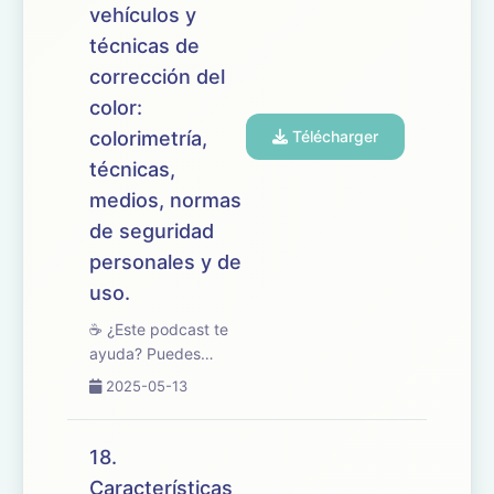
en las técnicas,...
vehículos y
técnicas de
corrección del
color:
colorimetría,
Télécharger
técnicas,
medios, normas
de seguridad
personales y de
uso.
☕ ¿Este podcast te
ayuda? Puedes
apoyarlo en
2025-05-13
buymeacoffee.com/oposicionesfp
🎧 En este episodio
desarrollamos el
18.
tema 19 del temario
Características