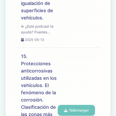
igualación de
superficies de
vehículos.
☕ ¿Este podcast te
ayuda? Puedes
apoyarlo en
2025-05-13
buymeacoffee.com/oposicionesfp
🎧 En este episodio
abordamos el tema
15.
16 del temario de
Protecciones
oposiciones de
anticorrosivas
Mantenimiento de
Vehículos, centrado
utilizadas en los
en las caracterí...
vehículos. El
fenómeno de la
corrosión.
Clasificación de
Télécharger
las zonas más