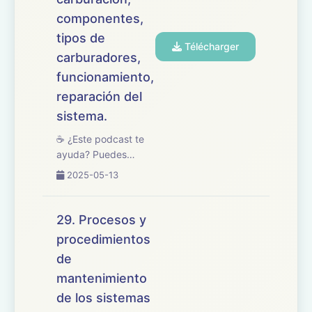
componentes,
tipos de
Télécharger
carburadores,
funcionamiento,
reparación del
sistema.
☕ ¿Este podcast te
ayuda? Puedes
apoyarlo en
2025-05-13
buymeacoffee.com/oposicionesfp
🎧 En este episodio
estudiamos el tema
29. Procesos y
30 del temario de
procedimientos
oposiciones de
de
Mantenimiento de
Vehículos, centrado
mantenimiento
en los sistemas...
de los sistemas