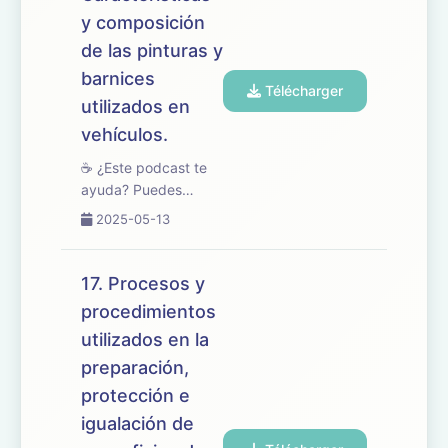
de oposiciones de
y composición
Mantenimiento de
Vehículos, centrado
de las pinturas y
en las mezcl...
barnices
Télécharger
utilizados en
vehículos.
☕ ¿Este podcast te
ayuda? Puedes
apoyarlo en
2025-05-13
buymeacoffee.com/oposicionesfp
🎧 En este episodio
abordamos el tema
17. Procesos y
18 del temario de
procedimientos
oposiciones de
utilizados en la
Mantenimiento de
Vehículos, dedicado
preparación,
a las caracterís...
protección e
igualación de