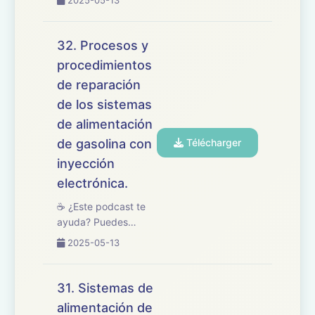
2025-05-13
buymeacoffee.com/oposicionesfp
🎧 En este episodio
tratamos el tema 33
32. Procesos y
del temario de
procedimientos
oposiciones de
de reparación
Mantenimiento de
Vehículos, centrado
de los sistemas
en los sistemas d...
de alimentación
de gasolina con
Télécharger
inyección
electrónica.
☕ ¿Este podcast te
ayuda? Puedes
apoyarlo en
2025-05-13
buymeacoffee.com/oposicionesfp
🎧 Hoy repasamos el
tema 32 del temario
31. Sistemas de
de oposiciones de
alimentación de
Mantenimiento de