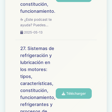
constitución,
funcionamiento.
☕ ¿Este podcast te
ayuda? Puedes
apoyarlo en
2025-05-13
buymeacoffee.com/oposicionesfp
🎧 En este episodio
abordamos el tema
27. Sistemas de
28 del temario de
refrigeración y
oposiciones de
lubricación en
Mantenimiento de
Vehículos, dedicado
los motores:
a los sistemas d...
tipos,
características,
constitución,
Télécharger
funcionamiento,
refrigerantes y
procesos de