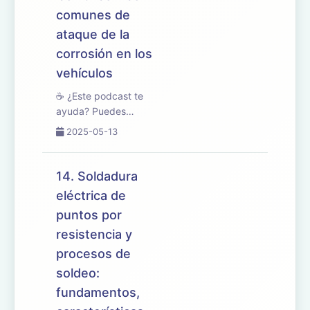
comunes de
ataque de la
corrosión en los
vehículos
☕ ¿Este podcast te
ayuda? Puedes
apoyarlo en
2025-05-13
buymeacoffee.com/oposicionesfp
🎧 En este episodio
tratamos el tema 15
14. Soldadura
del temario de
eléctrica de
oposiciones de
puntos por
Mantenimiento de
Vehículos, centrado
resistencia y
en las proteccion...
procesos de
soldeo:
fundamentos,