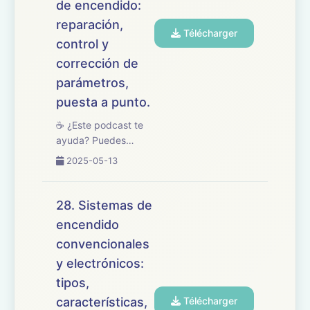
de encendido:
reparación,
Télécharger
control y
corrección de
parámetros,
puesta a punto.
☕ ¿Este podcast te
ayuda? Puedes
apoyarlo en
2025-05-13
buymeacoffee.com/oposicionesfp
🎧 En este episodio
repasamos el tema
28. Sistemas de
29 del temario de
encendido
oposiciones de
convencionales
Mantenimiento de
Vehículos, centrado
y electrónicos:
en los procesos ...
tipos,
características,
Télécharger