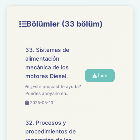
Bölümler (33 bölüm)
33. Sistemas de
alimentación
mecánica de los
motores Diesel.
İndir
☕ ¿Este podcast te ayuda?
Puedes apoyarlo en
buymeacoffee.com/oposicionesfp
2025-05-13
🎧 En este episodio tratamos
el tema 33 del temario de
oposiciones de
32. Procesos y
Mantenimiento de Vehículos,
procedimientos de
centrado en los sistemas d...