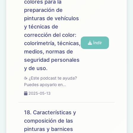
colores para la
centrado en las técnicas,...
preparación de
pinturas de vehículos
y técnicas de
corrección del color:
colorimetría, técnicas,
İndir
medios, normas de
seguridad personales
y de uso.
☕ ¿Este podcast te ayuda?
Puedes apoyarlo en
buymeacoffee.com/oposicionesfp
2025-05-13
🎧 En este episodio
desarrollamos el tema 19 del
temario de oposiciones de
18. Características y
Mantenimiento de Vehículos,
composición de las
centrado en las mezcl...
pinturas y barnices