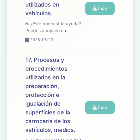
utilizados en
İndir
vehículos.
☕ ¿Este podcast te ayuda?
Puedes apoyarlo en
buymeacoffee.com/oposicionesfp
2025-05-13
🎧 En este episodio
abordamos el tema 18 del
temario de oposiciones de
17. Procesos y
Mantenimiento de Vehículos,
procedimientos
dedicado a las caracterís...
utilizados en la
preparación,
protección e
igualación de
İndir
superficies de la
carrocería de los
vehículos, medios.