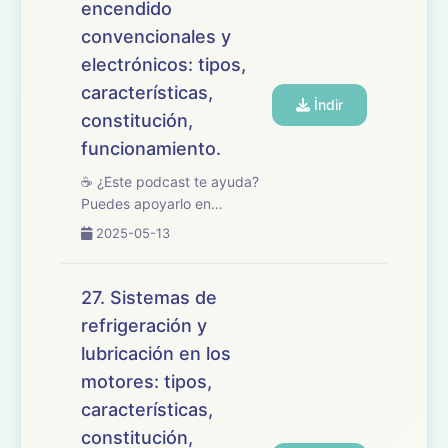
encendido
centrado en los procesos ...
convencionales y
electrónicos: tipos,
características,
İndir
constitución,
funcionamiento.
☕ ¿Este podcast te ayuda?
Puedes apoyarlo en
buymeacoffee.com/oposicionesfp
2025-05-13
🎧 En este episodio
abordamos el tema 28 del
temario de oposiciones de
27. Sistemas de
Mantenimiento de Vehículos,
refrigeración y
dedicado a los sistemas d...
lubricación en los
motores: tipos,
características,
constitución,