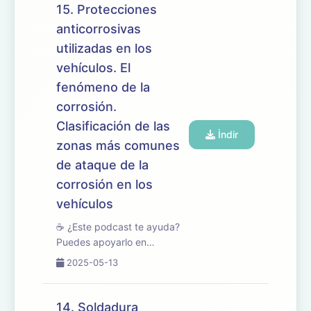
temario de oposiciones de
15. Protecciones
Mantenimiento de Vehículos,
anticorrosivas
centrado en las caracterí...
utilizadas en los
vehículos. El
fenómeno de la
corrosión.
Clasificación de las
İndir
zonas más comunes
de ataque de la
corrosión en los
vehículos
☕ ¿Este podcast te ayuda?
Puedes apoyarlo en
buymeacoffee.com/oposicionesfp
2025-05-13
🎧 En este episodio tratamos
el tema 15 del temario de
oposiciones de
14. Soldadura