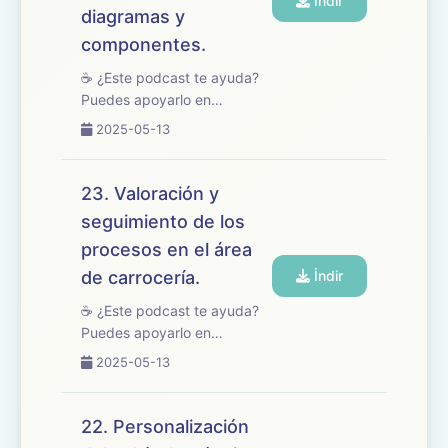
İndir
diagramas y
componentes.
☕ ¿Este podcast te ayuda?
Puedes apoyarlo en
buymeacoffee.com/oposicionesfp
2025-05-13
🎧 En este episodio tratamos
el tema 24 del temario de
oposiciones de
23. Valoración y
Mantenimiento de Vehículos,
seguimiento de los
dedicado a los motores Ott...
procesos en el área
de carrocería.
İndir
☕ ¿Este podcast te ayuda?
Puedes apoyarlo en
buymeacoffee.com/oposicionesfp
2025-05-13
🎧 En este episodio
repasamos el tema 23 del
temario de oposiciones de
22. Personalización
Mantenimiento de Vehículos,