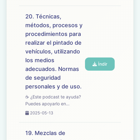
🎧 En este episodio
revisamos el tema 21 del
temario de oposiciones de
20. Técnicas,
Mantenimiento de Vehículos,
métodos, procesos y
centrado en los defectos ...
procedimientos para
realizar el pintado de
vehículos, utilizando
los medios
İndir
adecuados. Normas
de seguridad
personales y de uso.
☕ ¿Este podcast te ayuda?
Puedes apoyarlo en
buymeacoffee.com/oposicionesfp
2025-05-13
🎧 En este episodio
repasamos el tema 20 del
temario de oposiciones de
19. Mezclas de
Mantenimiento de Vehículos,