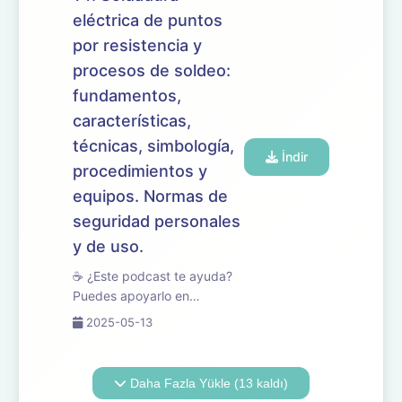
Mantenimiento de Vehículos,
eléctrica de puntos
centrado en las proteccion...
por resistencia y
procesos de soldeo:
fundamentos,
características,
técnicas, simbología,
İndir
procedimientos y
equipos. Normas de
seguridad personales
y de uso.
☕ ¿Este podcast te ayuda?
Puedes apoyarlo en
buymeacoffee.com/oposicionesfp
2025-05-13
🎧 En este episodio
revisamos el tema 14 del
temario de oposiciones de
Daha Fazla Yükle (13 kaldı)
Mantenimiento de Vehículos,