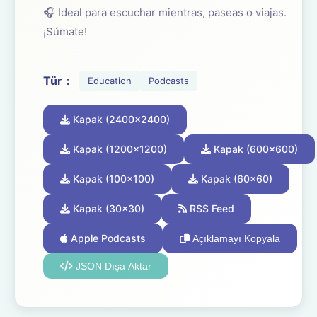
🎧 Ideal para escuchar mientras, paseas o viajas.
¡Súmate!
☕ ¿Te está ayudando el podcast? Apóyalo con un café
Tür：
Education
Podcasts
aquí: buymeacoffee.com/oposicionesfp
Kapak (2400x2400)
Kapak (1200x1200)
Kapak (600x600)
Kapak (100x100)
Kapak (60x60)
Kapak (30x30)
RSS Feed
Apple Podcasts
Açıklamayı Kopyala
JSON Dışa Aktar