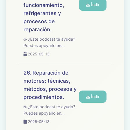
funcionamiento,
İndir
refrigerantes y
procesos de
reparación.
☕ ¿Este podcast te ayuda?
Puedes apoyarlo en
buymeacoffee.com/oposicionesfp
2025-05-13
🎧 En este episodio
repasamos el tema 27 del
temario de oposiciones de
26. Reparación de
Mantenimiento de Vehículos,
motores: técnicas,
centrado en los sistemas ...
métodos, procesos y
procedimientos.
İndir
☕ ¿Este podcast te ayuda?
Puedes apoyarlo en
buymeacoffee.com/oposicionesfp
2025-05-13
🎧 En este episodio tratamos