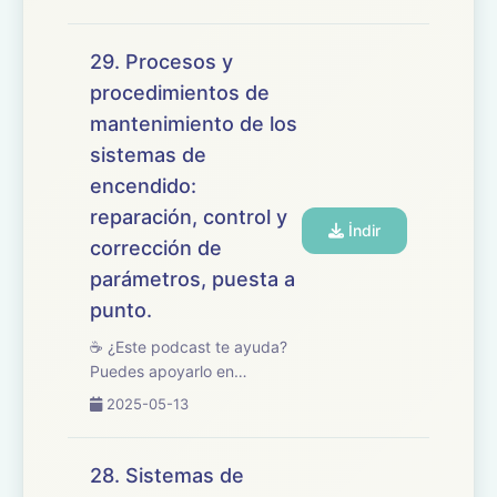
🎧 En este episodio
estudiamos el tema 30 del
temario de oposiciones de
29. Procesos y
Mantenimiento de Vehículos,
procedimientos de
centrado en los sistemas...
mantenimiento de los
sistemas de
encendido:
reparación, control y
İndir
corrección de
parámetros, puesta a
punto.
☕ ¿Este podcast te ayuda?
Puedes apoyarlo en
buymeacoffee.com/oposicionesfp
2025-05-13
🎧 En este episodio
repasamos el tema 29 del
temario de oposiciones de
28. Sistemas de
Mantenimiento de Vehículos,