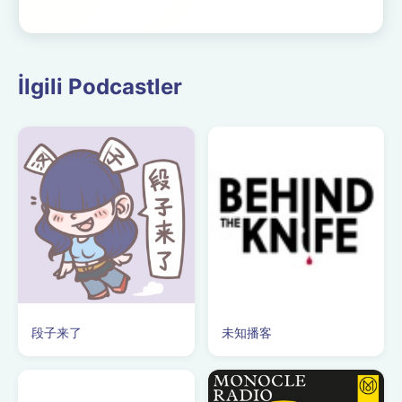
centrado en la soldadura ...
İlgili Podcastler
段子来了
未知播客