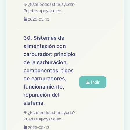
☕ ¿Este podcast te ayuda?
Puedes apoyarlo en
buymeacoffee.com/oposicionesfp
2025-05-13
🎧 En este episodio
repasamos el tema 31 del
temario de oposiciones de
30. Sistemas de
Mantenimiento de Vehículos,
alimentación con
dedicado a los sistemas d...
carburador: principio
de la carburación,
componentes, tipos
de carburadores,
İndir
funcionamiento,
reparación del
sistema.
☕ ¿Este podcast te ayuda?
Puedes apoyarlo en
buymeacoffee.com/oposicionesfp
2025-05-13