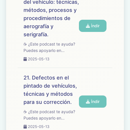
del vehículo: técnicas,
dedicado a la valoración ...
métodos, procesos y
procedimientos de
aerografía y
İndir
serigrafía.
☕ ¿Este podcast te ayuda?
Puedes apoyarlo en
buymeacoffee.com/oposicionesfp
2025-05-13
🎧 En este episodio
abordamos el tema 22 del
temario de oposiciones de
21. Defectos en el
Mantenimiento de Vehículos,
pintado de vehículos,
centrado en la personaliz...
técnicas y métodos
para su corrección.
İndir
☕ ¿Este podcast te ayuda?
Puedes apoyarlo en
buymeacoffee.com/oposicionesfp
2025-05-13