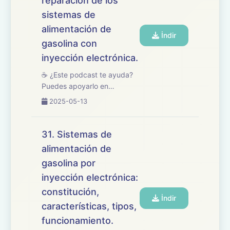
reparación de los
sistemas de
alimentación de
İndir
gasolina con
inyección electrónica.
☕ ¿Este podcast te ayuda?
Puedes apoyarlo en
buymeacoffee.com/oposicionesfp
2025-05-13
🎧 Hoy repasamos el tema
32 del temario de
oposiciones de
31. Sistemas de
Mantenimiento de Vehículos,
alimentación de
centrado en los procesos y
gasolina por
procedimien...
inyección electrónica:
constitución,
İndir
características, tipos,
funcionamiento.