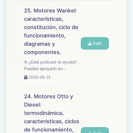
el tema 26 del temario de
oposiciones de
25. Motores Wankel:
Mantenimiento de Vehículos,
características,
enfocado en la reparación ...
constitución, ciclo de
funcionamiento,
diagramas y
İndir
componentes.
☕ ¿Este podcast te ayuda?
Puedes apoyarlo en
buymeacoffee.com/oposicionesfp
2025-05-13
🎧 En este episodio
abordamos el tema 25 del
temario de oposiciones de
24. Motores Otto y
Mantenimiento de Vehículos,
Diesel:
centrado en los motores W...
termodinámica,
características, ciclos
de funcionamiento,