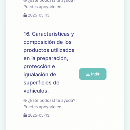
☕ ¿Este podcast te ayuda?
Puedes apoyarlo en
buymeacoffee.com/oposicionesfp
2025-05-13
🎧 En este episodio
trabajamos el tema 17 del
temario de oposiciones de
16. Características y
Mantenimiento de Vehículos,
composición de los
enfocado en los procesos...
productos utilizados
en la preparación,
protección e
igualación de
İndir
superficies de
vehículos.
☕ ¿Este podcast te ayuda?
Puedes apoyarlo en
buymeacoffee.com/oposicionesfp
2025-05-13
🎧 En este episodio
abordamos el tema 16 del